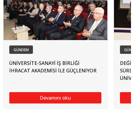
GÜNDEM
GÜN
ÜNİVERSİTE-SANAYİ İŞ BİRLİĞİ
DEĞİ
İHRACAT AKADEMİSİ İLE GÜÇLENİYOR
SÜRDÜ
ÜNİVE
Devamını oku