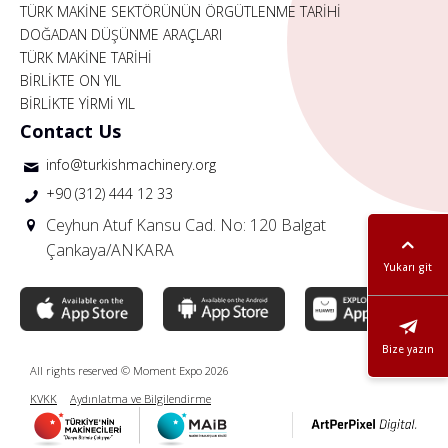
TÜRK MAKİNE SEKTÖRÜNÜN ÖRGÜTLENME TARİHİ
DOĞADAN DÜŞÜNME ARAÇLARI
TÜRK MAKİNE TARİHİ
BİRLİKTE ON YIL
BİRLİKTE YİRMİ YIL
Contact Us
info@turkishmachinery.org
+90 (312) 444 12 33
Ceyhun Atuf Kansu Cad. No: 120 Balgat
Çankaya/ANKARA
Yukarı git
Bize yazın
All rights reserved © Moment Expo 2026
KVKK
Aydınlatma ve Bilgilendirme