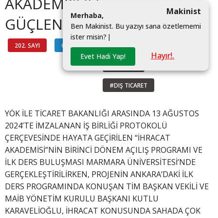
AKADEMİSİ İLE
Makinist
M
e
r
h
a
b
a
,
GÜÇLENİYOR
B
e
n
M
a
k
i
n
i
s
t
.
B
u
y
a
z
ı
y
ı
s
a
n
a
ö
z
e
t
l
e
m
e
m
i
i
s
t
e
r
m
i
s
i
n
?
|
202. SAYI
GÜNDEM
#IHRACAT AKADEMISI
Hayır!.
Evet Hadi Yap!
#IHRACAT
#DIŞ TICARET
YÖK İLE TİCARET BAKANLIĞI ARASINDA 13 AĞUSTOS
2024’TE İMZALANAN İŞ BİRLİĞİ PROTOKOLÜ
ÇERÇEVESİNDE HAYATA GEÇİRİLEN “İHRACAT
AKADEMİSİ”NİN BİRİNCİ DÖNEM AÇILIŞ PROGRAMI VE
İLK DERS BULUŞMASI MARMARA ÜNİVERSİTESİ’NDE
GERÇEKLEŞTİRİLİRKEN, PROJENİN ANKARA’DAKİ İLK
DERS PROGRAMINDA KONUŞAN TİM BAŞKAN VEKİLİ VE
MAİB YÖNETİM KURULU BAŞKANI KUTLU
KARAVELİOĞLU, İHRACAT KONUSUNDA SAHADA ÇOK