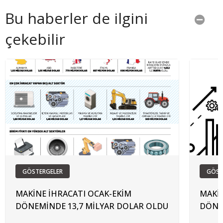
Bu haberler de ilgini
çekebilir
GÖSTERGELER
GÖST
MAKİNE İHRACATI OCAK-EKİM
MAKİN
DÖNEMİNDE 13,7 MİLYAR DOLAR OLDU
DÖNE