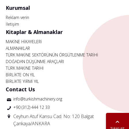
Kurumsal
Reklam verin
İletişim
Kitaplar & Almanaklar
MAKİNE HİKAYELERİ
ALMANAKLAR
TÜRK MAKİNE SEKTÖRÜNÜN ÖRGÜTLENME TARİHİ
DOĞADAN DÜŞÜNME ARAÇLARI
TÜRK MAKİNE TARİHİ
BİRLİKTE ON YIL
BİRLİKTE YİRMİ YIL
Contact Us
info@turkishmachinery.org
+90 (312) 444 12 33
Ceyhun Atuf Kansu Cad. No: 120 Balgat
Çankaya/ANKARA
Yukarı git