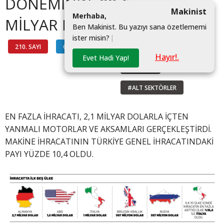
DÖNEMİNDE 23,6
Makinist
M
e
r
h
a
b
a
,
MİLYAR DOLAR OLDU
B
e
n
M
a
k
i
n
i
s
t
.
B
u
y
a
z
ı
y
ı
s
a
n
a
ö
z
e
t
l
e
m
e
m
i
i
s
t
e
r
m
i
s
i
n
?
|
210. SAYI
GÖSTERGELER
#IHRACAT
Hayır!.
Evet Hadi Yap!
#MAKINE
#ALT SEKTÖRLER
EN FAZLA İHRACATI, 2,1 MİLYAR DOLARLA İÇTEN
YANMALI MOTORLAR VE AKSAMLARI GERÇEKLEŞTİRDİ.
MAKİNE İHRACATININ TÜRKİYE GENEL İHRACATINDAKİ
PAYI YÜZDE 10,4 OLDU.