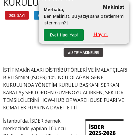
KURULU YAPILDI
Makinist
M
e
r
h
a
b
a
,
203. SAYI
GÜNDEM
#ISDER
B
e
n
M
a
k
i
n
i
s
t
.
B
u
y
a
z
ı
y
ı
s
a
n
a
ö
z
e
t
l
e
m
e
m
i
i
s
t
e
r
m
i
s
i
n
?
|
#GENEL KURUL
Hayır!.
Evet Hadi Yap!
#SERKAN KARATAŞ
#ISTIF MAKINELERI
İSTİF MAKİNALARI DİSTRİBÜTÖRLERİ VE İMALATÇILARI
BİRLİĞİ’NİN (İSDER) 10’UNCU OLAĞAN GENEL
KURULU’NDA YÖNETİM KURULU BAŞKANI SERKAN
KARATAŞ SEKTÖRDEN GÜVENOYU ALIRKEN, SEKTÖR
TEMSİLCİLERİNİ HOW-HUB OF WAREHOUSE FUARI VE
KOMATEK FUARI’NA DAVET ETTİ.
İstanbul’da, İSDER dernek
merkezinde yapılan 10’uncu