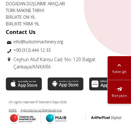
DOĞADAN DÜŞÜNME ARAÇLARI
TÜRK MAKİNE TARİHİ
BİRLİKTE ON YIL
BİRLİKTE YİRMİ YIL
Contact Us
info@turkishmachinery.org
+90 (312) 444 12 33
Ceyhun Atuf Kansu Cad. No: 120 Balgat
Çankaya/ANKARA
Yukarı git
Bize yazın
All rights reserved © Moment Expo 2026
KVKK
Aydınlatma ve Bilgilendirme