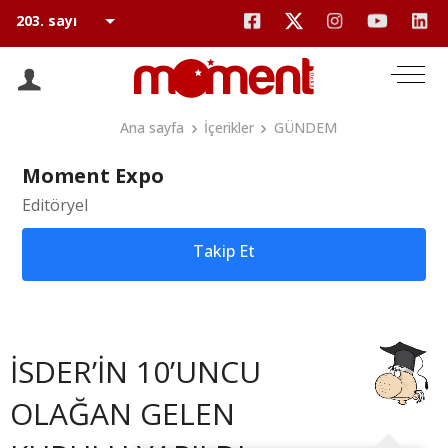
Ana sayfa
İçerikler
GÜNDEM
Moment Expo
Editöryel
Takip Et
İSDER’İN 10’UNCU
OLAĞAN GELEN