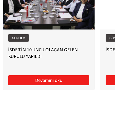
GÜNDEM
GÜN
İSDER’İN 10’UNCU OLAĞAN GELEN
İSDER
KURULU YAPILDI
Devamını oku