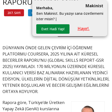
RAPORU YAYIMLANDI
Makinist
M
e
r
h
a
b
a
,
207. SAYI
GENÇ HABER
#COURSERA
B
e
n
M
a
k
i
n
i
s
t
.
B
u
y
a
z
ı
y
ı
s
a
n
a
ö
z
e
t
l
e
m
e
m
i
i
s
t
e
r
m
i
s
i
n
?
|
#INSAN KAYNAKLARI
Hayır!.
Evet Hadi Yap!
#KÜRESEL BECERILER
DÜNYANIN ÖNDE GELEN ÇEVRİM İÇİ ÖĞRENME
PLATFORMU COURSERA, 2025 YILINA AİT KÜRESEL
BECERİLER RAPORU’NU (GLOBAL SKILLS REPORT-GSR
2025) YAYIMLADI. 170 MİLYONUN ÜZERİNDE KÜRESEL
KULLANICI VERİSİ BAZ ALINARAK HAZIRLANAN YEDİNCİ
EDİSYON, ÜLKELERİN DİJİTAL DÖNÜŞÜM YETKİNLİKLERİ,
YETENEK BOŞLUKLARI VE BECERİ GELİŞİMİ EĞİLİMLERİNİ
ORTAYA KOYUYOR.
Rapora göre, Türkiye’de Üretken
Yapay Zekâ (GenAI) kurslarına