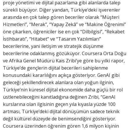
proje yönetimi ve dijital pazarlama gibi alanlarda talep
sürekli büyüyor. Diğer yandan, Türkiye’deki işverenler
arasında en çok talep gören beceriler olarak “Müşteri
Hizmetleri”, “Merak”, “Yapay Zekâ” ve “Makine Öğrenimi”
öne çıkarken, öğreniciler ise en çok “Dilbilgisi”, “Rekabet
İstihbaratı”, “Hitabet” ve “Tasarım Yazılımları”
becerilerine, yani iletişim ve stratejik düşünme
becerilerine odaklanmış gözüküyor. Coursera Orta Doğu
ve Afrika Genel Müdürü Kais Zribi’ye göre bu yılki rapor,
Türkiye’de gençlerin dijital becerileri sahiplenme
konusundaki kararlılığını açıkça gösteriyor. GenAI gibi
geleceği şekillendirecek alanlara olan yoğun ilginin,
Türkiye’nin küresel dijital ekonomide daha güçlü bir rol
üstlenebileceğini kanıtladığına değinen Zribi, “GenAI
kurslarına olan ilgisinin geçen yıla kıyasla yüzde 100
artması, Türkiye’deki dijital dönüşümün sadece teknik
değil kültürel düzeyde de benimsendiğini gösteriyor.
Coursera üzerinden öğrenim gören 1,6 milyon kişinin