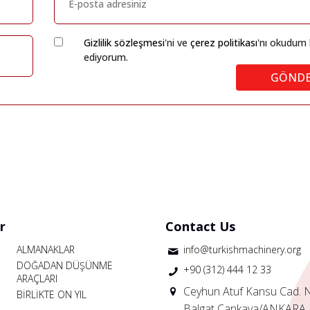
Gizlilik sözleşmesi
'ni ve
çerez politikası
'nı okudum 
ediyorum.
GÖND
r
Contact Us
ALMANAKLAR
info@turkishmachinery.org
DOĞADAN DÜŞÜNME
+90 (312) 444 12 33
ARAÇLARI
Ceyhun Atuf Kansu Cad. 
BİRLİKTE ON YIL
Balgat Çankaya/ANKARA