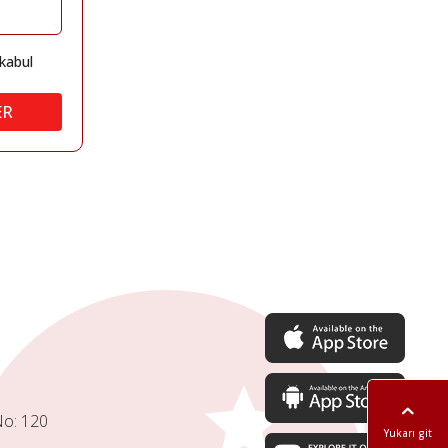
kabul
ER
No: 120
Yukarı git