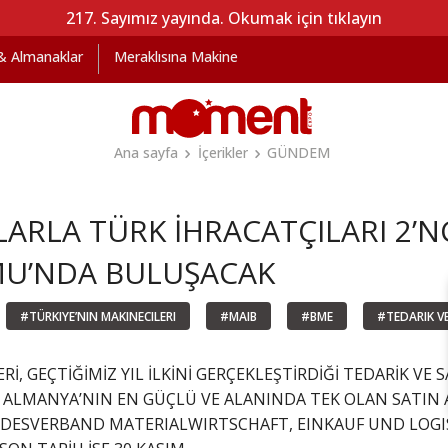
217. Sayımız yayında. Okumak için tıklayın
 & Almanaklar
Meraklısına Makine
Ana sayfa
İçerikler
GÜNDEM
LARLA TÜRK İHRACATÇILARI 2’NC
U’NDA BULUŞACAK
#TÜRKIYE’NIN MAKINECILERI
#MAIB
#BME
#TEDARIK V
Rİ, GEÇTİĞİMİZ YIL İLKİNİ GERÇEKLEŞTİRDİĞİ TEDARİK VE
 ALMANYA’NIN EN GÜÇLÜ VE ALANINDA TEK OLAN SATIN A
BUNDESVERBAND MATERIALWIRTSCHAFT, EINKAUF UND LOGIST