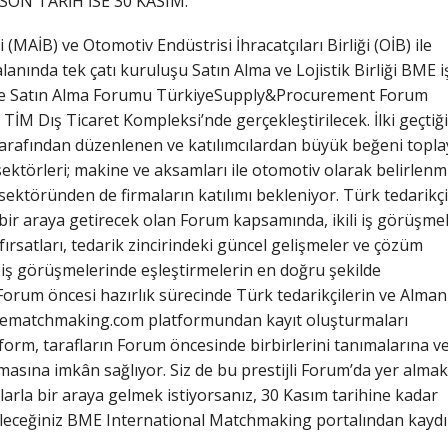
SON TARİH İSE 30 KASIM.
i (MAİB) ve Otomotiv Endüstrisi İhracatçıları Birliği (OİB) ile
anında tek çatı kuruluşu Satın Alma ve Lojistik Birliği BME i
k ve Satın Alma Forumu TürkiyeSupply&Procurement Forum
TİM Dış Ticaret Kompleksi’nde gerçekleştirilecek. İlki geçtiğ
 tarafından düzenlenen ve katılımcılardan büyük beğeni topl
sektörleri; makine ve aksamları ile otomotiv olarak belirlenm
 sektöründen de firmaların katılımı bekleniyor. Türk tedarikçi
ı bir araya getirecek olan Forum kapsamında, ikili iş görüşmel
 fırsatları, tedarik zincirindeki güncel gelişmeler ve çözüm
ili iş görüşmelerinde eşleştirmelerin en doğru şekilde
Forum öncesi hazırlık sürecinde Türk tedarikçilerin ve Alman
mematchmaking.com platformundan kayıt oluşturmaları
tform, tarafların Forum öncesinde birbirlerini tanımalarına v
asına imkân sağlıyor. Siz de bu prestijli Forum’da yer almak
larla bir araya gelmek istiyorsanız, 30 Kasım tarihine kadar
ileceğiniz BME International Matchmaking portalından kaydı