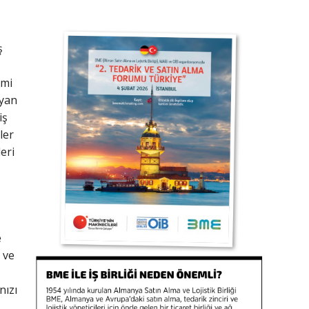
ş
imi
ayan
iş
ler
eri
e
 ve
nızı