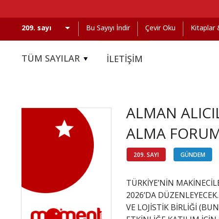
Bu Sayıyı İndir
Çevir Oku
Kitaplar
TÜM SAYILAR
İLETİŞİM
ALMAN ALICI
ALMA FORUM
209. SAYI
GÜNDEM
TÜRKİYE’NİN MAKİNECİLE
2026’DA DÜZENLEYECEK.
VE LOJİSTİK BİRLİĞİ (