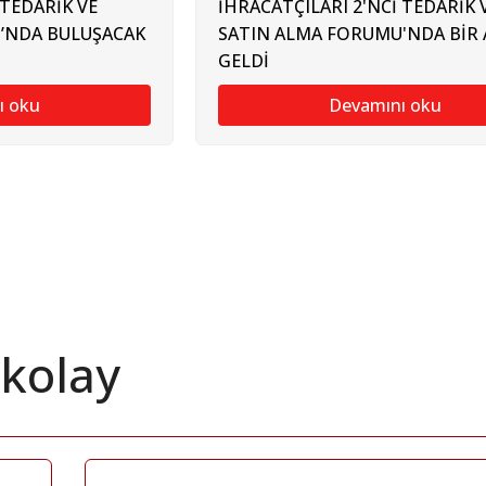
 TEDARİK VE
İHRACATÇILARI 2'NCİ TEDARİK 
’NDA BULUŞACAK
SATIN ALMA FORUMU'NDA BİR 
GELDİ
ı oku
Devamını oku
 kolay