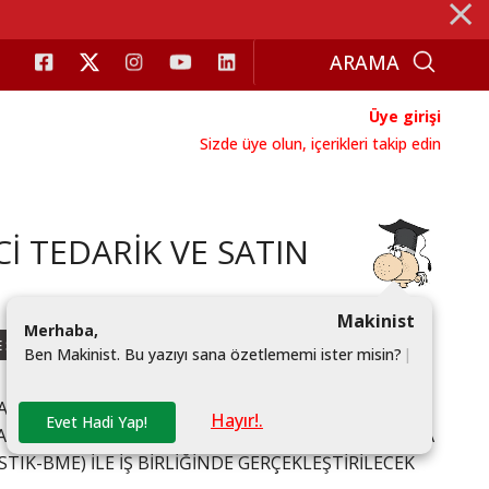
⨯
Üye girişi
Sizde üye olun, içerikleri takip edin
İ TEDARİK VE SATIN
Makinist
M
e
r
h
a
b
a
,
E SATIN ALMA FORUMU
B
e
n
M
a
k
i
n
i
s
t
.
B
u
y
a
z
ı
y
ı
s
a
n
a
ö
z
e
t
l
e
m
e
m
i
i
s
t
e
r
m
i
s
i
n
?
|
 SATIN ALMA FORUMU’NUN İKİNCİSİNİ 4 ŞUBAT
Hayır!.
Evet Hadi Yap!
LMA VE LOJİSTİK BİRLİĞİ OLAN ALMAN SATIN ALMA
IK-BME) İLE İŞ BİRLİĞİNDE GERÇEKLEŞTİRİLECEK