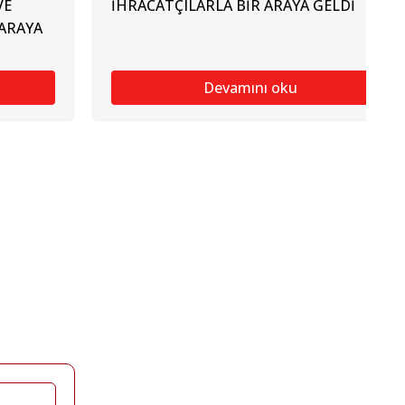
VE
İHRACATÇILARLA BİR ARAYA GELDİ
ARAYA
Devamını oku