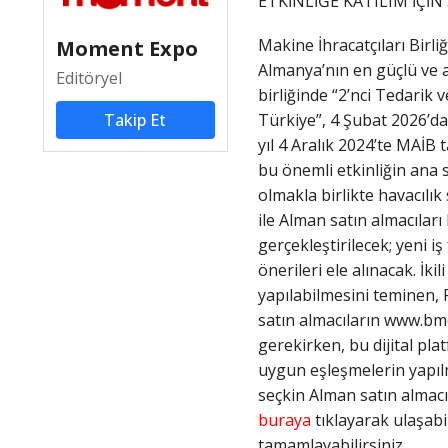
ETKİNLİĞE KATILIM İÇİN 
Makine İhracatçıları Birliğ
Moment Expo
Almanya’nın en güçlü ve al
Editöryel
birliğinde “2’nci Tedari
Takip Et
Türkiye”, 4 Şubat 2026’da 
yıl 4 Aralık 2024’te MAİB
bu önemli etkinliğin ana 
olmakla birlikte havacılık
ile Alman satın almacılar
gerçekleştirilecek; yeni iş
önerileri ele alınacak. İk
yapılabilmesini teminen, 
satın almacıların www.b
gerekirken, bu dijital pla
uygun eşleşmelerin yapılm
seçkin Alman satın almacı
buraya
tıklayarak ulaşab
tamamlayabilirsiniz.