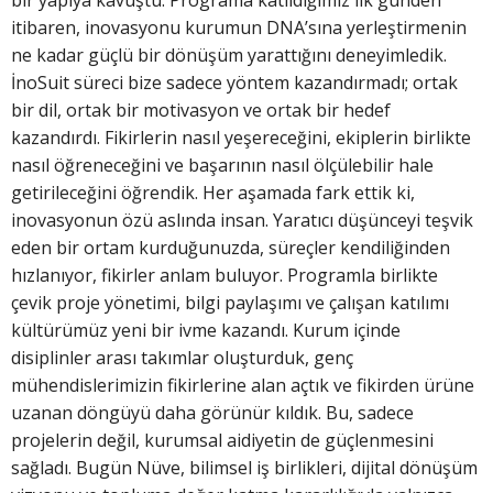
bir yapıya kavuştu. Programa katıldığımız ilk günden
itibaren, inovasyonu kurumun DNA’sına yerleştirmenin
ne kadar güçlü bir dönüşüm yarattığını deneyimledik.
İnoSuit süreci bize sadece yöntem kazandırmadı; ortak
bir dil, ortak bir motivasyon ve ortak bir hedef
kazandırdı. Fikirlerin nasıl yeşereceğini, ekiplerin birlikte
nasıl öğreneceğini ve başarının nasıl ölçülebilir hale
getirileceğini öğrendik. Her aşamada fark ettik ki,
inovasyonun özü aslında insan. Yaratıcı düşünceyi teşvik
eden bir ortam kurduğunuzda, süreçler kendiliğinden
hızlanıyor, fikirler anlam buluyor. Programla birlikte
çevik proje yönetimi, bilgi paylaşımı ve çalışan katılımı
kültürümüz yeni bir ivme kazandı. Kurum içinde
disiplinler arası takımlar oluşturduk, genç
mühendislerimizin fikirlerine alan açtık ve fikirden ürüne
uzanan döngüyü daha görünür kıldık. Bu, sadece
projelerin değil, kurumsal aidiyetin de güçlenmesini
sağladı. Bugün Nüve, bilimsel iş birlikleri, dijital dönüşüm