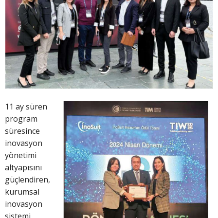
11 ay süren
program
süresince
inovasyon
yönetimi
altyapısını
güçlendiren,
kurumsal
inovasyon
sistemi