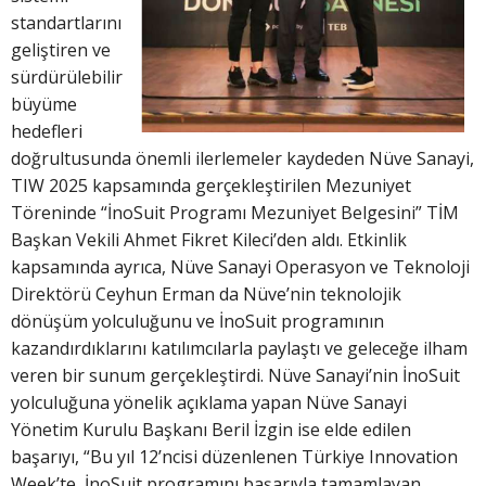
standartlarını
geliştiren ve
sürdürülebilir
büyüme
hedefleri
doğrultusunda önemli ilerlemeler kaydeden Nüve Sanayi,
TIW 2025 kapsamında gerçekleştirilen Mezuniyet
Töreninde “İnoSuit Programı Mezuniyet Belgesini” TİM
Başkan Vekili Ahmet Fikret Kileci’den aldı. Etkinlik
kapsamında ayrıca, Nüve Sanayi Operasyon ve Teknoloji
Direktörü Ceyhun Erman da Nüve’nin teknolojik
dönüşüm yolculuğunu ve İnoSuit programının
kazandırdıklarını katılımcılarla paylaştı ve geleceğe ilham
veren bir sunum gerçekleştirdi. Nüve Sanayi’nin İnoSuit
yolculuğuna yönelik açıklama yapan Nüve Sanayi
Yönetim Kurulu Başkanı Beril İzgin ise elde edilen
başarıyı, “Bu yıl 12’ncisi düzenlenen Türkiye Innovation
Week’te, İnoSuit programını başarıyla tamamlayan