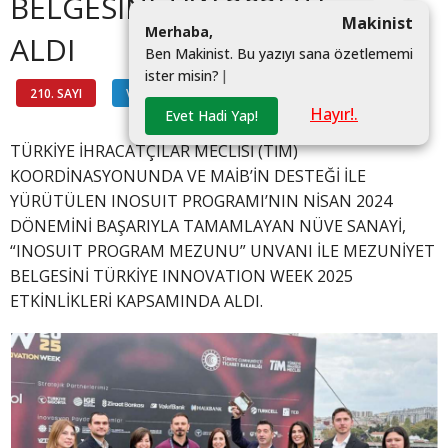
BELGESİNİ TIW 2025’TE
Makinist
M
e
r
h
a
b
a
,
ALDI
B
e
n
M
a
k
i
n
i
s
t
.
B
u
y
a
z
ı
y
ı
s
a
n
a
ö
z
e
t
l
e
m
e
m
i
i
s
t
e
r
m
i
s
i
n
?
|
210. SAYI
VİTRİN
#NÜVE SANAYI
Hayır!.
Evet Hadi Yap!
TÜRKİYE İHRACATÇILAR MECLİSİ (TİM)
KOORDİNASYONUNDA VE MAİB’İN DESTEĞİ İLE
YÜRÜTÜLEN INOSUIT PROGRAMI’NIN NİSAN 2024
DÖNEMİNİ BAŞARIYLA TAMAMLAYAN NÜVE SANAYİ,
“INOSUIT PROGRAM MEZUNU” UNVANI İLE MEZUNİYET
BELGESİNİ TÜRKİYE INNOVATION WEEK 2025
ETKİNLİKLERİ KAPSAMINDA ALDI.