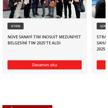
VİTRİN
GÜN
NÜVE SANAYİ TİM INOSUIT MEZUNİYET
STRAT
BELGESİNİ TIW 2025’TE ALDI
SAHA 
2025’
Devamını oku