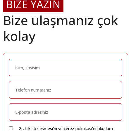
BİZE YAZIN
Bize ulaşmanız çok
kolay
Gizlilik sözleşmesi
'ni ve
çerez politikası
'nı okudum