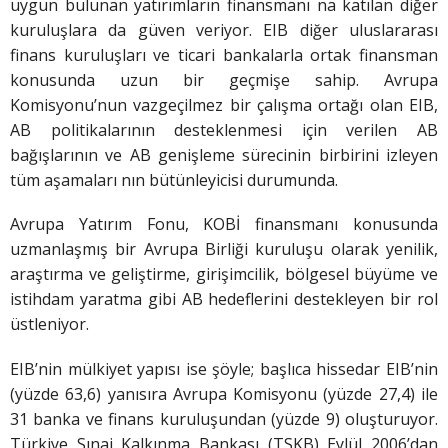
uygun bulunan yatırımların finansmanı na katılan diğer
kuruluşlara da güven veriyor. EIB diğer uluslararası
finans kuruluşları ve ticari bankalarla ortak finansman
konusunda uzun bir geçmişe sahip. Avrupa
Komisyonu’nun vazgeçilmez bir çalışma ortağı olan EIB,
AB politikalarının desteklenmesi için verilen AB
bağışlarının ve AB genişleme sürecinin birbirini izleyen
tüm aşamaları nın bütünleyicisi durumunda.
Avrupa Yatırım Fonu, KOBİ finansmanı konusunda
uzmanlaşmış bir Avrupa Birliği kuruluşu olarak yenilik,
araştırma ve geliştirme, girişimcilik, bölgesel büyüme ve
istihdam yaratma gibi AB hedeflerini destekleyen bir rol
üstleniyor.
EIB’nin mülkiyet yapısı ise şöyle; başlıca hissedar EIB’nin
(yüzde 63,6) yanısıra Avrupa Komisyonu (yüzde 27,4) ile
31 banka ve finans kuruluşundan (yüzde 9) oluşturuyor.
Türkiye Sınai Kalkınma Bankası (TSKB) Eylül 2006’dan