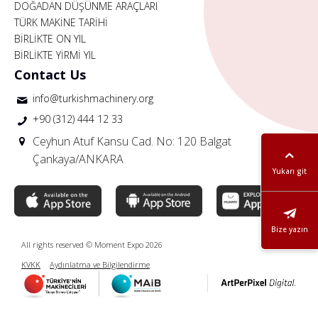
DOĞADAN DÜŞÜNME ARAÇLARI
TÜRK MAKİNE TARİHİ
BİRLİKTE ON YIL
BİRLİKTE YİRMİ YIL
Contact Us
info@turkishmachinery.org
+90 (312) 444 12 33
Ceyhun Atuf Kansu Cad. No: 120 Balgat
Çankaya/ANKARA
Yukarı git
Bize yazın
All rights reserved © Moment Expo 2026
KVKK
Aydınlatma ve Bilgilendirme