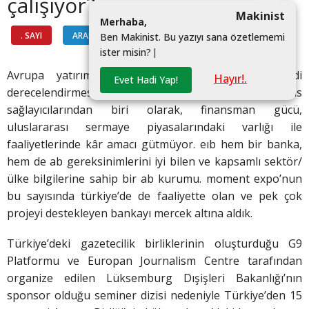
çalışıyor?
Makinist
M
e
r
h
a
b
a
,
. SAYI
ARAŞTIRMA
#
B
e
n
M
a
k
i
n
i
s
t
.
B
u
y
a
z
ı
y
ı
s
a
n
a
ö
z
e
t
l
e
m
e
m
i
i
s
t
e
r
m
i
s
i
n
?
|
Avrupa yatırım bankası birinci sınıf (aaa) kredi
Hayır!.
Evet Hadi Yap!
derecelendirmesi ve dünyanın önde gelen finans
sağlayıcılarından biri olarak, finansman gücü,
uluslararası sermaye piyasalarındaki varlığı ile
faaliyetlerinde kâr amacı gütmüyor. eıb hem bir banka,
hem de ab gereksinimlerini iyi bilen ve kapsamlı sektör/
ülke bilgilerine sahip bir ab kurumu. moment expo’nun
bu sayısında türkiye’de de faaliyette olan ve pek çok
projeyi destekleyen bankayı mercek altına aldık.
Türkiye’deki gazetecilik birliklerinin oluşturduğu G9
Platformu ve Europan Journalism Centre tarafından
organize edilen Lüksemburg Dışişleri Bakanlığı’nın
sponsor olduğu seminer dizisi nedeniyle Türkiye’den 15