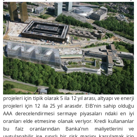
projeleri için tipik olarak 5 ila 12 yıl arası, altyapı ve enerji
projeleri için 12 ila 25 yıl arasıdır. EIB’nin sahip olduğu
AAA derecelendirmesi sermaye piyasaları ndaki en iyi
oranları elde etmesine olanak veriyor. Kredi kullananlar
bu faiz oranlarından Banka’nın maliyetlerini ve
uygulanabilir ise sınırlı bir risk marjını karşılamak için