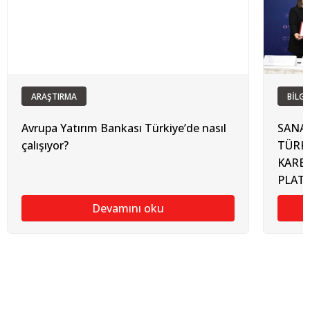
ARAŞTIRMA
BİLGİ
Avrupa Yatırım Bankası Türkiye’de nasıl
SANAY
çalışıyor?
TÜRKİ
KARB
PLAT
Devamını oku