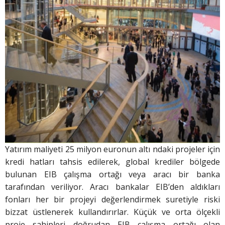
Yatırım maliyeti 25 milyon euronun altı ndaki projeler için
kredi hatları tahsis edilerek, global krediler bölgede
bulunan EIB çalışma ortağı veya aracı bir banka
tarafından veriliyor. Aracı bankalar EIB’den aldıkları
fonları her bir projeyi değerlendirmek suretiyle riski
bizzat üstlenerek kullandırırlar. Küçük ve orta ölçekli
proje sahipleri doğrudan EIB çalışma ortağı olan