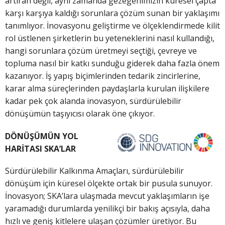
artıran değil, aynı zamanda gezegenimizin küresel çapta
karşı karşıya kaldığı sorunlara çözüm sunan bir yaklaşımı
tanımlıyor. İnovasyonu geliştirme ve ölçeklendirmede kilit
rol üstlenen şirketlerin bu yeteneklerini nasıl kullandığı,
hangi sorunlara çözüm üretmeyi seçtiği, çevreye ve
topluma nasıl bir katkı sunduğu giderek daha fazla önem
kazanıyor. İş yapış biçimlerinden tedarik zincirlerine,
karar alma süreçlerinden paydaşlarla kurulan ilişkilere
kadar pek çok alanda inovasyon, sürdürülebilir
dönüşümün taşıyıcısı olarak öne çıkıyor.
DÖNÜŞÜMÜN YOL
HARİTASI SKA’LAR
Sürdürülebilir Kalkınma Amaçları, sürdürülebilir
dönüşüm için küresel ölçekte ortak bir pusula sunuyor.
İnovasyon; SKA’lara ulaşmada mevcut yaklaşımların işe
yaramadığı durumlarda yenilikçi bir bakış açısıyla, daha
hızlı ve geniş kitlelere ulaşan çözümler üretiyor. Bu