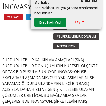
Makinist
M
e
r
h
a
b
a
,
İNOVASYON
B
e
n
M
a
k
i
n
i
s
t
.
B
u
y
a
z
ı
y
ı
s
a
n
a
ö
z
e
t
l
e
m
e
m
i
i
s
t
e
r
m
i
s
i
n
?
|
212. SAYI
ARAŞTIRMA
#UN GLOBAL COMPACT
Hayır!.
Evet Hadi Yap!
#SKA
#SÜRDÜRÜLEBILIR DÖNÜŞÜM
#INOVASYON
SÜRDÜRÜLEBİLİR KALKINMA AMAÇLARI (SKA)
SÜRDÜRÜLEBİLİR DÖNÜŞÜM İÇİN KÜRESEL ÖLÇEKTE
ORTAK BİR PUSULA SUNUYOR. İNOVASYON İSE
SKA’LARA ULAŞMADA MEVCUT YAKLAŞIMLARIN İŞE
YARAMADIĞI DURUMLARDA YENİLİKÇİ BİR BAKIŞ
AÇISIYLA, DAHA HIZLI VE GENİŞ KİTLELERE ULAŞAN
ÇÖZÜMLER ÜRETİYOR. BU BAĞLAMDA SKA’LAR
ÇERÇEVESİNDE İNOVASYON, ŞİRKETLERİN KARŞI