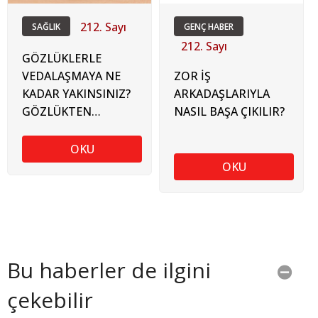
212. Sayı
SAĞLIK
GENÇ HABER
212. Sayı
GÖZLÜKLERLE
VEDALAŞMAYA NE
ZOR İŞ
KADAR YAKINSINIZ?
ARKADAŞLARIYLA
GÖZLÜKTEN
NASIL BAŞA ÇIKILIR?
KURTULMADA EN
GÜNCEL BEŞ
OKU
YÖNTEM
OKU
Bu haberler de ilgini
çekebilir