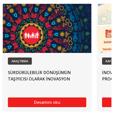
ARAŞTIRMA
KAPA
SÜRDÜRÜLEBİLİR DÖNÜŞÜMÜN
İNOV
TAŞIYICISI OLARAK İNOVASYON
PROG
Devamını oku