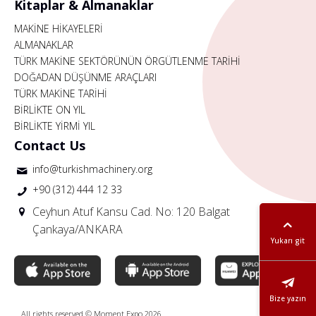
Kitaplar & Almanaklar
MAKİNE HİKAYELERİ
ALMANAKLAR
TÜRK MAKİNE SEKTÖRÜNÜN ÖRGÜTLENME TARİHİ
DOĞADAN DÜŞÜNME ARAÇLARI
TÜRK MAKİNE TARİHİ
BİRLİKTE ON YIL
BİRLİKTE YİRMİ YIL
Contact Us
info@turkishmachinery.org
+90 (312) 444 12 33
Ceyhun Atuf Kansu Cad. No: 120 Balgat
Çankaya/ANKARA
Yukarı git
Bize yazın
All rights reserved © Moment Expo 2026