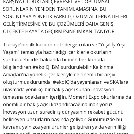
KARŞIYA OLDUKLARI ÇEVRESEL VE TOPLUMSAL
SORUNLARIN YENİDEN TANIMLAMASINA, BU
SORUNLARA YÖNELİK FARKLI ÇÖZÜM ALTERNATİFLERİ
GELİŞTİRMESİNE VE BU ÇÖZÜMLERİ DAHA GENİŞ
ÖLÇEKTE HAYATA GEÇİRMESİNE İMKÂN TANIYOR.
Türkiye’nin ilk karbon nötr dergisi olan ve “Yeşil İş Yeşil
Yaşam” temasıyla hazırladığı içeriklerle okurlarını
sürdürülebilirlik hakkında hemen her konuda
bilgilendiren #ekoIQ, BM sürdürülebilir Kalkınma
Amaçları’na yönelik içerikleriyle de önemli bir arşiv
oluşturmuş durumda. #ekoIQ’da yayımlanan ve SKA’lara
ulaşmada yenilikçi bir bakış açısı sunan inovasyon
temasına odaklanan içeriğin, Moment Expo okurlarına da
önemli bir bakış açısı kazandıracağına inanıyoruz.
İnovasyon uzun süredir iş dünyasının rekabet gücünü
belirleyen unsurların başında geliyor. Günümüzde bu
kavram, yalnızca yeni ürünler geliştiren ya da verimliliği