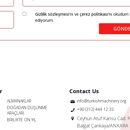
Gizlilik sözleşmesi
'ni ve
çerez politikası
'nı okudum 
ediyorum.
GÖND
r
Contact Us
ALMANAKLAR
info@turkishmachinery.org
DOĞADAN DÜŞÜNME
+90 (312) 444 12 33
ARAÇLARI
Ceyhun Atuf Kansu Cad. 
BİRLİKTE ON YIL
Balgat Çankaya/ANKARA