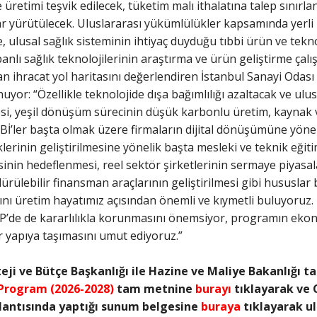
e üretimi teşvik edilecek, tüketim malı ithalatına talep sınırla
lar yürütülecek. Uluslararası yükümlülükler kapsamında yerl
ulusal sağlık sisteminin ihtiyaç duyduğu tıbbi ürün ve teknoloj
banlı sağlık teknolojilerinin araştırma ve ürün geliştirme çalış
n ihracat yol haritasını değerlendiren İstanbul Sanayi Odası
or: “Özellikle teknolojide dışa bağımlılığı azaltacak ve ulusl
esi, yeşil dönüşüm sürecinin düşük karbonlu üretim, kaynak 
OBİ’ler başta olmak üzere firmaların dijital dönüşümüne yönel
erinin geliştirilmesine yönelik başta mesleki ve teknik eğiti
nin hedeflenmesi, reel sektör şirketlerinin sermaye piyasa
dürülebilir finansman araçlarının geliştirilmesi gibi hususl
ını üretim hayatımız açısından önemli ve kıymetli buluyoruz
VP’de de kararlılıkla korunmasını önemsiyor, programın ekonom
ir yapıya taşımasını umut ediyoruz.”
ji ve Bütçe Başkanlığı ile Hazine ve Maliye Bakanlığı ta
 Program (2026-2028)
tam metnine
burayı
tıklayarak ve 
lantısında yaptığı sunum belgesine
buraya
tıklayarak ula