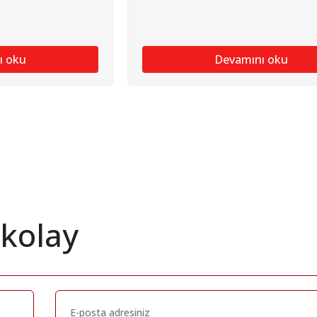
ı oku
Devamını oku
 kolay