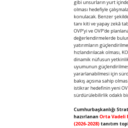
gibi unsurların yurt içind
olması hedefiyle çalışma
konulacak. Benzer şekilde, 
tanı kiti ve yapay zekâ ta
OVP’yi ve OVP’de planlana
değerlendirmelerde bulunuy
yatırımların güçlendirilm
hızlandırılacak olması, K
dinamik nüfusun yetkinlikl
uyumunun güçlendirilmesi
yararlanabilmesi için sür
bakış açısına sahip olmas
istikrar hedefinin yeni O
sürdürülebilirlik odaklı b
Cumhurbaşkanlığı Strate
hazırlanan
Orta Vadeli
(2026-2028)
tanıtım top