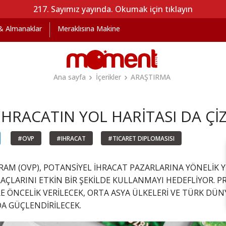
217. Sayımız yayında. Okumak için tıklayın
 & Almanaklar
Meraklısına Makine
Ana sayfa
İçerikler
ARAŞTIRMA
İHRACATIN YOL HARİTASI DA ÇİZ
#OVP
#IHRACAT
#TICARET DIPLOMASISI
RAM (OVP), POTANSİYEL İHRACAT PAZARLARINA YÖNELİK 
RAÇLARINI ETKİN BİR ŞEKİLDE KULLANMAYI HEDEFLİYOR. 
E ÖNCELİK VERİLECEK, ORTA ASYA ÜLKELERİ VE TÜRK DÜNYAS
A GÜÇLENDİRİLECEK.