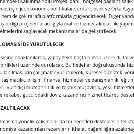
önemdeki Kalkınma Yolu Projesi dâhil, bölgesel bağlantısallık 
si için jeoekonomik politikalar sürdürülecek ve Orta Asya ü
de hem de çok taraflı platformlarla güçlendirilecek. Diğer yand
ş birliği projeleri aracılığıyla mal ve hizmet alımları ile yapı
lmelerini sağlayacak mekanizmalar da geliştirilecek.
PLOMASİSİ DE YÜRÜTÜLECEK
sisine odaklanılarak, yapay zekâ başta olmak üzere dijital ve
ı iş birlikleri üzerinde durulacak. Bu hedefler doğrultusunda hi
llanılması için çalışmalar yürütülecek; küresel ölçekteki yen
e taşımacılık, bilişim, finansal hizmetler ve danışmanlık, eğiti
leri, yurt dışı müteahhitlik ve teknik müşavirlik, yeşil hizmetl
rekabet gücü odaklı döviz kazandırıcı hizmet ticareti dest
AZALTILACAK
tılmasına yönelik çalışmalar da bu hedefleri destekler nitelikt
nomiye kazandırılan rezervlerin ithalat bağımlılığını azaltmay