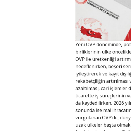
Yeni OVP döneminde, potan
birliklerinin ülke önceli
OVP ile üretkenliği artırm
hedeflenirken, beşerî serm
iyileştirerek ve kayıt dı
rekabetçiliğin artırılması
azaltılması, cari işlemler
ticarette iş süreçlerinin 
da kaydedilirken, 2026 yı
sonunda ise mal ihracatını
vurgulanan OVP’de, dünya t
uzak ülkeler başta olmak ü