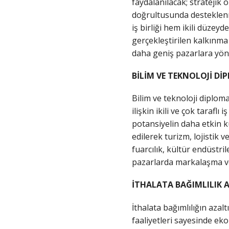
faydalanılacak; stratejik 
doğrultusunda desteklenme
iş birliği hem ikili düzey
gerçekleştirilen kalkınma i
daha geniş pazarlara yöne
BİLİM VE TEKNOLOJİ Dİ
Bilim ve teknoloji diploma
ilişkin ikili ve çok tarafl
potansiyelin daha etkin ku
edilerek turizm, lojistik v
fuarcılık, kültür endüstri
pazarlarda markalaşma ve 
İTHALATA BAĞIMLILIK 
İthalata bağımlılığın azal
faaliyetleri sayesinde eko