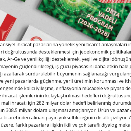
siyel ihracat pazarlarına yönelik yeni ticaret anlaşmaları im
kleri doğrultusunda desteklenmesi için jeoekonomik politikala
ak, Ar-Ge ve yenilikçiliği desteklemek, yeşil ve dijital dönüş
ayenin güçlendirileceği, iş gücü piyasasını daha etkin hale g
şılığı azaltarak sürdürülebilir büyümenin sağlanacağı vurgula
 ve yeni pazarlarda güçlenme, yerli üretimin korunması ve itha
 dengesinde kalıcı iyileşme, enflasyonla mücadele ve piyasa de
ve ihracat işlemlerinin kolaylaştırılması hedefleri doğrultusund
lı mal ihracatı için 282 milyar dolar hedefi belirlenmiş duru
n 308,5 milyar dolara ulaşması amaçlanıyor. Ürün ve pazar çeşi
icaretinden alınan payın yükseltileceğinin de altı çiziliyor.
zere, farklı pazarlara ilişkin ikili ve çok taraflı diyalog me