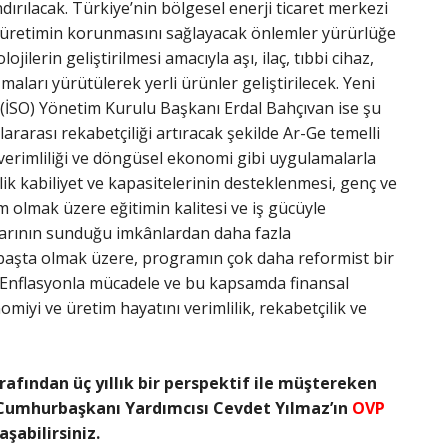
ndırılacak. Türkiye’nin bölgesel enerji ticaret merkezi
i üretimin korunmasını sağlayacak önlemler yürürlüğe
ilerin geliştirilmesi amacıyla aşı, ilaç, tıbbi cihaz,
maları yürütülerek yerli ürünler geliştirilecek. Yeni
 (İSO) Yönetim Kurulu Başkanı Erdal Bahçıvan ise şu
ararası rekabetçiliği artıracak şekilde Ar-Ge temelli
verimliliği ve döngüsel ekonomi gibi uygulamalarla
ik kabiliyet ve kapasitelerinin desteklenmesi, genç ve
m olmak üzere eğitimin kalitesi ve iş gücüyle
larının sunduğu imkânlardan daha fazla
ar başta olmak üzere, programın çok daha reformist bir
. Enflasyonla mücadele ve bu kapsamda finansal
iyi ve üretim hayatını verimlilik, rekabetçilik ve
rafından üç yıllık bir perspektif ile müştereken
Cumhurbaşkanı Yardımcısı Cevdet Yılmaz’ın
OVP
şabilirsiniz.