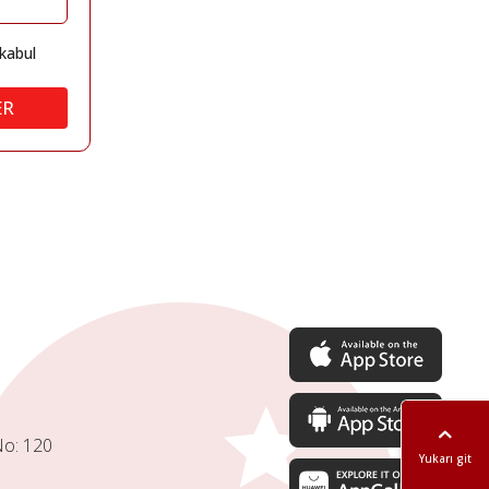
kabul
ER
No: 120
Yukarı git