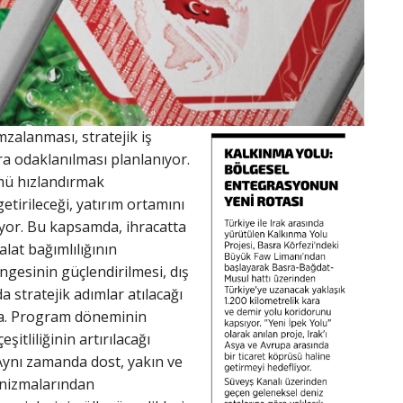
zalanması, stratejik iş
ra odaklanılması planlanıyor.
ümü hızlandırmak
etirileceği, yatırım ortamını
nıyor. Bu kapsamda, ihracatta
lat bağımlılığının
ngesinin güçlendirilmesi, dış
a stratejik adımlar atılacağı
mda. Program döneminin
tliliğinin artırılacağı
 Aynı zamanda dost, yakın ve
kanizmalarından