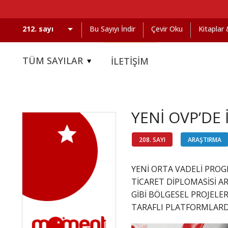
Bu Sayıyı İndir
Çevir Oku
Kitaplar
TÜM SAYILAR
İLETİŞİM
YENİ OVP’DE 
208. SAYI
ARAŞTIRMA
YENİ ORTA VADELİ PROG
TİCARET DİPLOMASİSİ A
GİBİ BÖLGESEL PROJELER
TARAFLI PLATFORMLARD