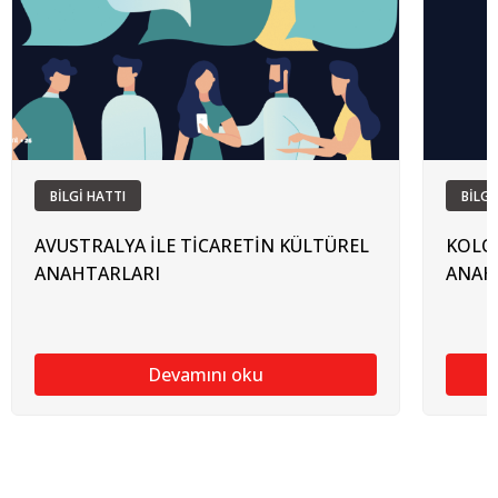
BİLGİ HATTI
BİLGİ
AVUSTRALYA İLE TİCARETİN KÜLTÜREL
KOLOM
ANAHTARLARI
ANAH
Devamını oku