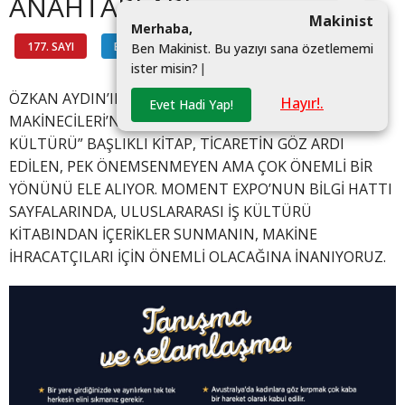
ANAHTARLARI
Makinist
M
e
r
h
a
b
a
,
177. SAYI
BİLGİ HATTI
#
B
e
n
M
a
k
i
n
i
s
t
.
B
u
y
a
z
ı
y
ı
s
a
n
a
ö
z
e
t
l
e
m
e
m
i
i
s
t
e
r
m
i
s
i
n
?
|
ÖZKAN AYDIN’IN HAZIRLADIĞI VE TÜRKİYE’NİN
Hayır!.
Evet Hadi Yap!
MAKİNECİLERİ’NİN YAYIMLADIĞI “ULUSLARARASI İŞ
KÜLTÜRÜ” BAŞLIKLI KİTAP, TİCARETİN GÖZ ARDI
EDİLEN, PEK ÖNEMSENMEYEN AMA ÇOK ÖNEMLİ BİR
YÖNÜNÜ ELE ALIYOR. MOMENT EXPO’NUN BİLGİ HATTI
SAYFALARINDA, ULUSLARARASI İŞ KÜLTÜRÜ
KİTABINDAN İÇERİKLER SUNMANIN, MAKİNE
İHRACATÇILARI İÇİN ÖNEMLİ OLACAĞINA İNANIYORUZ.