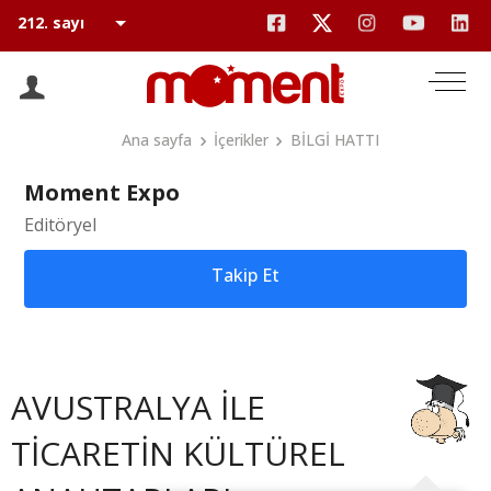
Ana sayfa
İçerikler
BİLGİ HATTI
Moment Expo
Editöryel
Takip Et
AVUSTRALYA İLE
TİCARETİN KÜLTÜREL