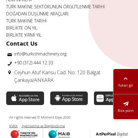
TÜRK MAKİNE SEKTÖRÜNÜN ÖRGÜTLENME TARİHİ
DOĞADAN DÜŞÜNME ARAÇLARI
TÜRK MAKİNE TARİHİ
BİRLİKTE ON YIL
BİRLİKTE YİRMİ YIL
Contact Us
info@turkishmachinery.org
+90 (312) 444 12 33
Ceyhun Atuf Kansu Cad. No: 120 Balgat
Çankaya/ANKARA
Yukarı git
Bize yazın
All rights reserved © Moment Expo 2026
KVKK
Aydınlatma ve Bilgilendirme