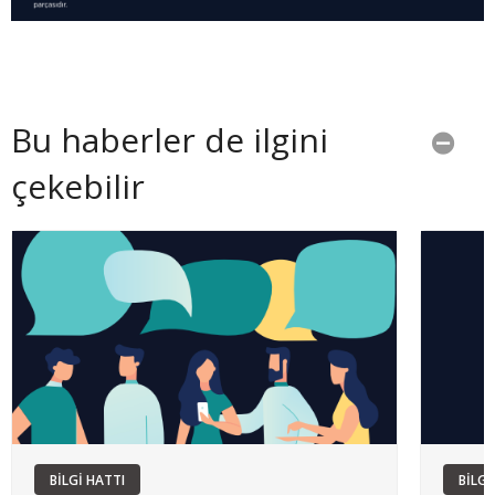
Bu haberler de ilgini
çekebilir
BİLGİ HATTI
BİLGİ