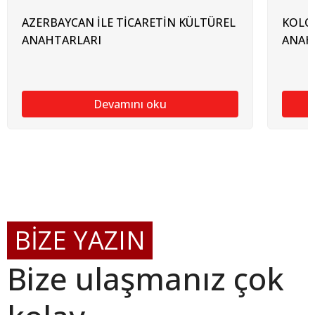
AZERBAYCAN İLE TİCARETİN KÜLTÜREL
KOLOM
ANAHTARLARI
ANAH
Devamını oku
BİZE YAZIN
Bize ulaşmanız çok