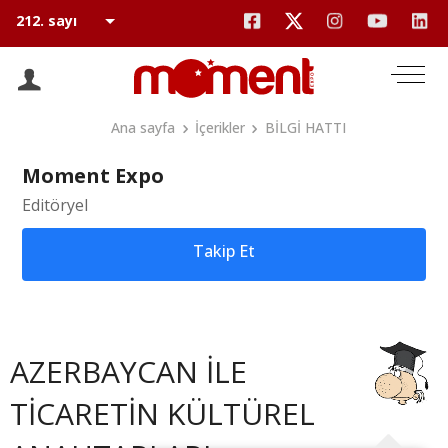
Ana sayfa
İçerikler
BİLGİ HATTI
Moment Expo
Editöryel
Takip Et
AZERBAYCAN İLE
TİCARETİN KÜLTÜREL