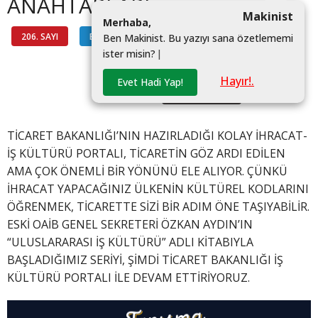
ANAHTARLARI
Makinist
M
e
r
h
a
b
a
,
206. SAYI
BİLGİ HATTI
#IHRACAT
B
e
n
M
a
k
i
n
i
s
t
.
B
u
y
a
z
ı
y
ı
s
a
n
a
ö
z
e
t
l
e
m
e
m
i
i
s
t
e
r
m
i
s
i
n
?
|
#IŞ KÜLTÜRÜ
Hayır!.
Evet Hadi Yap!
#AZERBAYCAN
TİCARET BAKANLIĞI’NIN HAZIRLADIĞI KOLAY İHRACAT-
İŞ KÜLTÜRÜ PORTALI, TİCARETİN GÖZ ARDI EDİLEN
AMA ÇOK ÖNEMLİ BİR YÖNÜNÜ ELE ALIYOR. ÇÜNKÜ
İHRACAT YAPACAĞINIZ ÜLKENİN KÜLTÜREL KODLARINI
ÖĞRENMEK, TİCARETTE SİZİ BİR ADIM ÖNE TAŞIYABİLİR.
ESKİ OAİB GENEL SEKRETERİ ÖZKAN AYDIN’IN
“ULUSLARARASI İŞ KÜLTÜRÜ” ADLI KİTABIYLA
BAŞLADIĞIMIZ SERİYİ, ŞİMDİ TİCARET BAKANLIĞI İŞ
KÜLTÜRÜ PORTALI İLE DEVAM ETTİRİYORUZ.