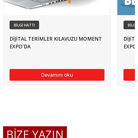
BİLGİ HATTI
BİLGİ
DİJİTAL TERİMLER KILAVUZU MOMENT
DİJİT
EXPO'DA
EXPO
Devamını oku
BİZE YAZIN