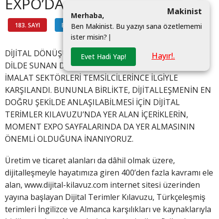
EXPO’DA
Makinist
M
e
r
h
a
b
a
,
183. SAYI
BİLGİ HATTI
#
B
e
n
M
a
k
i
n
i
s
t
.
B
u
y
a
z
ı
y
ı
s
a
n
a
ö
z
e
t
l
e
m
e
m
i
i
s
t
e
r
m
i
s
i
n
?
|
DİJİTAL DÖNÜŞÜMÜN 700’E YAKIN KAVRAMINI ÜÇ
Hayır!.
Evet Hadi Yap!
DİLDE SUNAN DİJİTAL TERİMLER KILAVUZU, TÜM
İMALAT SEKTÖRLERİ TEMSİLCİLERİNCE İLGİYLE
KARŞILANDI. BUNUNLA BİRLİKTE, DİJİTALLEŞMENİN EN
DOĞRU ŞEKİLDE ANLAŞILABİLMESİ İÇİN DİJİTAL
TERİMLER KILAVUZU’NDA YER ALAN İÇERİKLERİN,
MOMENT EXPO SAYFALARINDA DA YER ALMASININ
ÖNEMLİ OLDUĞUNA İNANIYORUZ.
Üretim ve ticaret alanları da dâhil olmak üzere,
dijitalleşmeyle hayatımıza giren 400’den fazla kavramı ele
alan, www.dijital-kilavuz.com internet sitesi üzerinden
yayına başlayan Dijital Terimler Kılavuzu, Türkçeleşmiş
terimleri İngilizce ve Almanca karşılıkları ve kaynaklarıyla