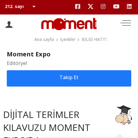
Ana sayfa
İçerikler
BİLGİ HATTI
Moment Expo
Editöryel
Takip Et
DİJİTAL TERİMLER
KILAVUZU MOMENT