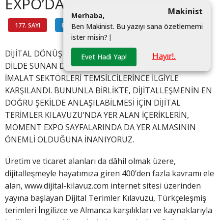
EXPO’DA
Makinist
M
e
r
h
a
b
a
,
177. SAYI
BİLGİ HATTI
#
B
e
n
M
a
k
i
n
i
s
t
.
B
u
y
a
z
ı
y
ı
s
a
n
a
ö
z
e
t
l
e
m
e
m
i
i
s
t
e
r
m
i
s
i
n
?
|
DİJİTAL DÖNÜŞÜMÜN 700’E YAKIN KAVRAMINI ÜÇ
Hayır!.
Evet Hadi Yap!
DİLDE SUNAN DİJİTAL TERİMLER KILAVUZU, TÜM
İMALAT SEKTÖRLERİ TEMSİLCİLERİNCE İLGİYLE
KARŞILANDI. BUNUNLA BİRLİKTE, DİJİTALLEŞMENİN EN
DOĞRU ŞEKİLDE ANLAŞILABİLMESİ İÇİN DİJİTAL
TERİMLER KILAVUZU’NDA YER ALAN İÇERİKLERİN,
MOMENT EXPO SAYFALARINDA DA YER ALMASININ
ÖNEMLİ OLDUĞUNA İNANIYORUZ.
Üretim ve ticaret alanları da dâhil olmak üzere,
dijitalleşmeyle hayatımıza giren 400’den fazla kavramı ele
alan, www.dijital-kilavuz.com internet sitesi üzerinden
yayına başlayan Dijital Terimler Kılavuzu, Türkçeleşmiş
terimleri İngilizce ve Almanca karşılıkları ve kaynaklarıyla