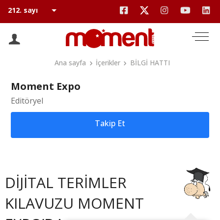
Ana sayfa
İçerikler
BİLGİ HATTI
Moment Expo
Editöryel
Takip Et
DİJİTAL TERİMLER
KILAVUZU MOMENT