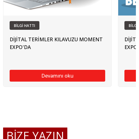
BİLGİ HATTI
BİLGİ
DİJİTAL TERİMLER KILAVUZU MOMENT
DİJİT
EXPO'DA
EXPO
Devamını oku
BİZE YAZIN