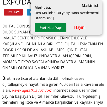
EXPO’DA
Makinist
M
e
r
h
a
b
a
,
175. SAYI
BİLGİ HATTI
#
B
e
n
M
a
k
i
n
i
s
t
.
B
u
y
a
z
ı
y
ı
s
a
n
a
ö
z
e
t
l
e
m
e
m
i
i
s
t
e
r
m
i
s
i
n
?
|
DİJİTAL DÖNÜŞÜMÜN 700’E YAKIN KAVRAMINI ÜÇ
Hayır!.
Evet Hadi Yap!
DİLDE SUNAN DİJİTAL TERİMLER KILAVUZU, TÜM
İMALAT SEKTÖRLERİ TEMSİLCİLERİNCE İLGİYLE
KARŞILANDI. BUNUNLA BİRLİKTE, DİJİTALLEŞMENİN EN
DOĞRU ŞEKİLDE ANLAŞILABİLMESİ İÇİN DİJİTAL
TERİMLER KILAVUZU’NDA YER ALAN İÇERİKLERİN,
MOMENT EXPO SAYFALARINDA DA YER ALMASININ
ÖNEMLİ OLDUĞUNA İNANIYORUZ.
Ü
retim ve ticaret alanları da dâhil olmak üzere,
dijitalleşmeyle hayatımıza giren 400’den fazla kavramı ele
alan,
www.dijitalkilavuz.com
internet sitesi üzerinden
yayına başlayan Dijital Terimler Kılavuzu, Türkçeleşmiş
terimleri İngilizce ve Almanca karşılıkları ve kaynaklarıyla