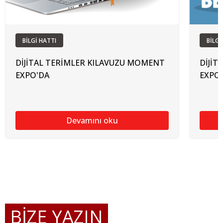
BİLGİ HATTI
BİLGİ
DİJİTAL TERİMLER KILAVUZU MOMENT
DİJİT
EXPO'DA
EXPO
Devamını oku
BİZE YAZIN