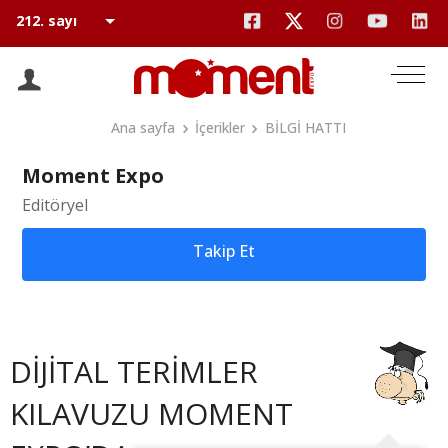
Ana sayfa
İçerikler
BİLGİ HATTI
Moment Expo
Editöryel
Takip Et
DİJİTAL TERİMLER
KILAVUZU MOMENT