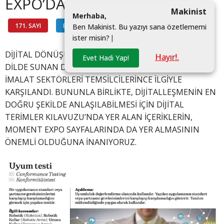
EXPO’DA
Makinist
M
e
r
h
a
b
a
,
171. SAYI
BİLGİ HATTI
#
B
e
n
M
a
k
i
n
i
s
t
.
B
u
y
a
z
ı
y
ı
s
a
n
a
ö
z
e
t
l
e
m
e
m
i
i
s
t
e
r
m
i
s
i
n
?
|
DİJİTAL DÖNÜŞÜMÜN 700’E YAKIN KAVRAMINI ÜÇ
Hayır!.
Evet Hadi Yap!
DİLDE SUNAN DİJİTAL TERİMLER KILAVUZU, TÜM
İMALAT SEKTÖRLERİ TEMSİLCİLERİNCE İLGİYLE
KARŞILANDI. BUNUNLA BİRLİKTE, DİJİTALLEŞMENİN EN
DOĞRU ŞEKİLDE ANLAŞILABİLMESİ İÇİN DİJİTAL
TERİMLER KILAVUZU’NDA YER ALAN İÇERİKLERİN,
MOMENT EXPO SAYFALARINDA DA YER ALMASININ
ÖNEMLİ OLDUĞUNA İNANIYORUZ.