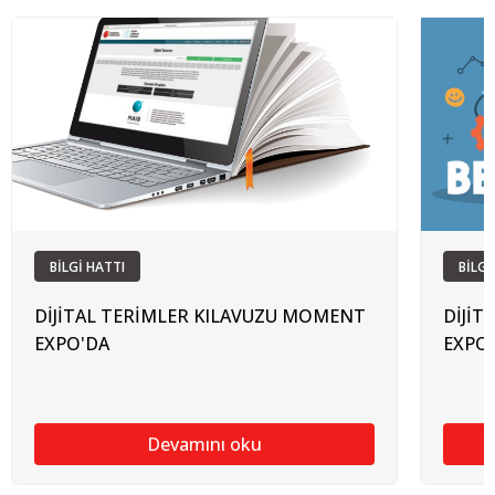
BİLGİ HATTI
BİLGİ
DİJİTAL TERİMLER KILAVUZU MOMENT
DİJİT
EXPO'DA
EXPO
Devamını oku