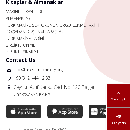
Kitaplar & Almanaklar
MAKİNE HİKAYELERİ
ALMANAKLAR
TÜRK MAKİNE SEKTÖRÜNÜN ÖRGÜTLENME TARİHİ
DOĞADAN DÜŞÜNME ARAÇLARI
TÜRK MAKİNE TARİHİ
BİRLİKTE ON YIL
BİRLİKTE YİRMİ YIL
Contact Us
info@turkishmachinery.org
+90 (312) 444 12 33
Ceyhun Atuf Kansu Cad. No: 120 Balgat
Çankaya/ANKARA
Yukarı git
Bize yazın
All rights reserved © Moment Expo 2026