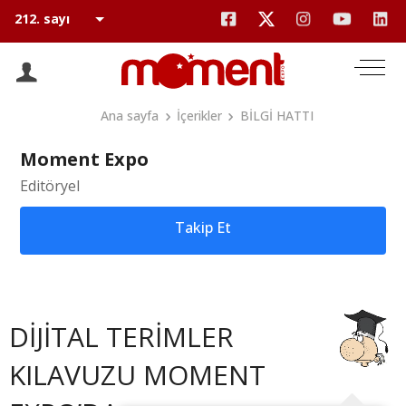
Ana sayfa
İçerikler
BİLGİ HATTI
Moment Expo
Editöryel
Takip Et
DİJİTAL TERİMLER
KILAVUZU MOMENT