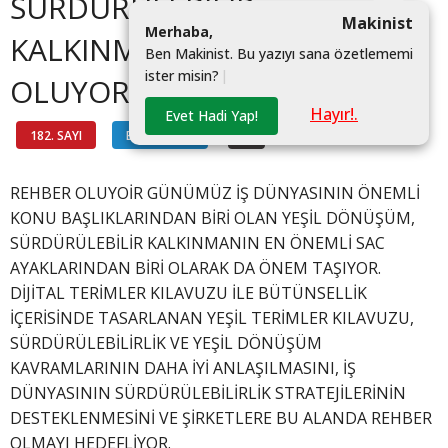
SÜRDÜRÜLEBİLİR
Makinist
M
e
r
h
a
b
a
,
KALKINMAYA REHBER
B
e
n
M
a
k
i
n
i
s
t
.
B
u
y
a
z
ı
y
ı
s
a
n
a
ö
z
e
t
l
e
m
e
m
i
i
s
t
e
r
m
i
s
i
n
?
|
OLUYOR
Hayır!.
Evet Hadi Yap!
182. SAYI
BİLGİ HATTI
#
REHBER OLUYOİR GÜNÜMÜZ İŞ DÜNYASININ ÖNEMLİ
KONU BAŞLIKLARINDAN BİRİ OLAN YEŞİL DÖNÜŞÜM,
SÜRDÜRÜLEBİLİR KALKINMANIN EN ÖNEMLİ SAC
AYAKLARINDAN BİRİ OLARAK DA ÖNEM TAŞIYOR.
DİJİTAL TERİMLER KILAVUZU İLE BÜTÜNSELLİK
İÇERİSİNDE TASARLANAN YEŞİL TERİMLER KILAVUZU,
SÜRDÜRÜLEBİLİRLİK VE YEŞİL DÖNÜŞÜM
KAVRAMLARININ DAHA İYİ ANLAŞILMASINI, İŞ
DÜNYASININ SÜRDÜRÜLEBİLİRLİK STRATEJİLERİNİN
DESTEKLENMESİNİ VE ŞİRKETLERE BU ALANDA REHBER
OLMAYI HEDEFLİYOR.