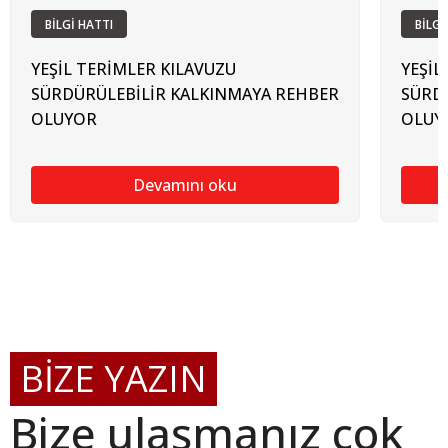
BİLGİ HATTI
BİLGİ
YEŞİL TERİMLER KILAVUZU
YEŞİL
SÜRDÜRÜLEBİLİR KALKINMAYA REHBER
SÜRD
OLUYOR
OLUY
Devamını oku
BİZE YAZIN
Bize ulaşmanız çok