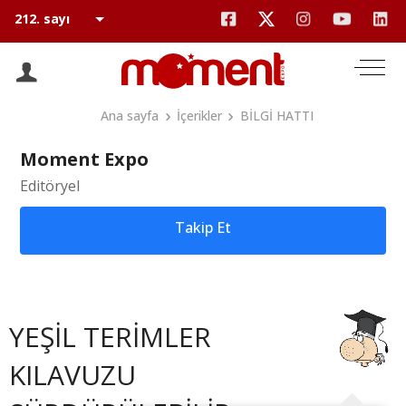
Ana sayfa
İçerikler
BİLGİ HATTI
Moment Expo
Editöryel
Takip Et
YEŞİL TERİMLER
KILAVUZU