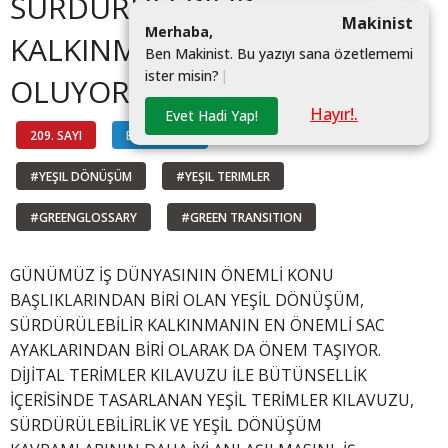
SÜRDÜRÜLEBİLİR
Makinist
M
e
r
h
a
b
a
,
KALKINMAYA REHBER
B
e
n
M
a
k
i
n
i
s
t
.
B
u
y
a
z
ı
y
ı
s
a
n
a
ö
z
e
t
l
e
m
e
m
i
i
s
t
e
r
m
i
s
i
n
?
|
OLUYOR
Hayır!.
Evet Hadi Yap!
209. SAYI
BİLGİ HATTI
#YEŞIL DÖNÜŞÜM
#YEŞIL TERIMLER
#GREENGLOSSARY
#GREEN TRANSITION
GÜNÜMÜZ İŞ DÜNYASININ ÖNEMLİ KONU
BAŞLIKLARINDAN BİRİ OLAN YEŞİL DÖNÜŞÜM,
SÜRDÜRÜLEBİLİR KALKINMANIN EN ÖNEMLİ SAC
AYAKLARINDAN BİRİ OLARAK DA ÖNEM TAŞIYOR.
DİJİTAL TERİMLER KILAVUZU İLE BÜTÜNSELLİK
İÇERİSİNDE TASARLANAN YEŞİL TERİMLER KILAVUZU,
SÜRDÜRÜLEBİLİRLİK VE YEŞİL DÖNÜŞÜM