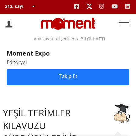
Ana sayfa
İçerikler
BİLGİ HATTI
Moment Expo
Editöryel
Takip Et
YEŞİL TERİMLER
KILAVUZU