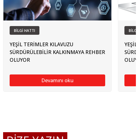
BİLGİ HATTI
BİLGİ
YEŞİL TERİMLER KILAVUZU
YEŞİL
SÜRDÜRÜLEBİLİR KALKINMAYA REHBER
SÜRD
OLUYOR
OLUY
Devamını oku