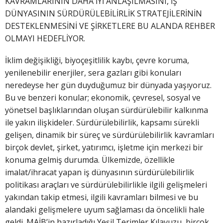
KAVRAMLARININ DAHA İYİ ANLAŞILMASINI, İŞ
DÜNYASININ SÜRDÜRÜLEBİLİRLİK STRATEJİLERİNİN
DESTEKLENMESİNİ VE ŞİRKETLERE BU ALANDA REHBER
OLMAYI HEDEFLİYOR.
İklim değişikliği, biyoçeşitlilik kaybı, çevre koruma,
yenilenebilir enerjiler, sera gazları gibi konuları
neredeyse her gün duyduğumuz bir dünyada yaşıyoruz.
Bu ve benzeri konular; ekonomik, çevresel, sosyal ve
yönetsel başlıklarından oluşan sürdürülebilir kalkınma
ile yakın ilişkideler. Sürdürülebilirlik, kapsamı sürekli
gelişen, dinamik bir süreç ve sürdürülebilirlik kavramları
birçok devlet, şirket, yatırımcı, işletme için merkezi bir
konuma gelmiş durumda. Ülkemizde, özellikle
imalat/ihracat yapan iş dünyasının sürdürülebilirlik
politikası araçları ve sürdürülebilirlikle ilgili gelişmeleri
yakından takip etmesi, ilgili kavramları bilmesi ve bu
alandaki gelişmelere uyum sağlaması da öncelikli hale
geldi. MAİB’in hazırladığı Yeşil Terimler Kılavuzu, birçok