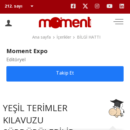
Ana sayfa
İçerikler
BİLGİ HATTI
Moment Expo
Editöryel
Takip Et
YEŞİL TERİMLER
KILAVUZU