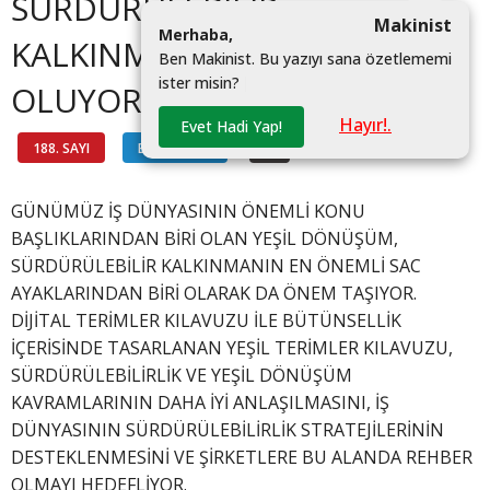
SÜRDÜRÜLEBİLİR
Makinist
M
e
r
h
a
b
a
,
KALKINMAYA REHBER
B
e
n
M
a
k
i
n
i
s
t
.
B
u
y
a
z
ı
y
ı
s
a
n
a
ö
z
e
t
l
e
m
e
m
i
i
s
t
e
r
m
i
s
i
n
?
|
OLUYOR
Hayır!.
Evet Hadi Yap!
188. SAYI
BİLGİ HATTI
#
GÜNÜMÜZ İŞ DÜNYASININ ÖNEMLİ KONU
BAŞLIKLARINDAN BİRİ OLAN YEŞİL DÖNÜŞÜM,
SÜRDÜRÜLEBİLİR KALKINMANIN EN ÖNEMLİ SAC
AYAKLARINDAN BİRİ OLARAK DA ÖNEM TAŞIYOR.
DİJİTAL TERİMLER KILAVUZU İLE BÜTÜNSELLİK
İÇERİSİNDE TASARLANAN YEŞİL TERİMLER KILAVUZU,
SÜRDÜRÜLEBİLİRLİK VE YEŞİL DÖNÜŞÜM
KAVRAMLARININ DAHA İYİ ANLAŞILMASINI, İŞ
DÜNYASININ SÜRDÜRÜLEBİLİRLİK STRATEJİLERİNİN
DESTEKLENMESİNİ VE ŞİRKETLERE BU ALANDA REHBER
OLMAYI HEDEFLİYOR.