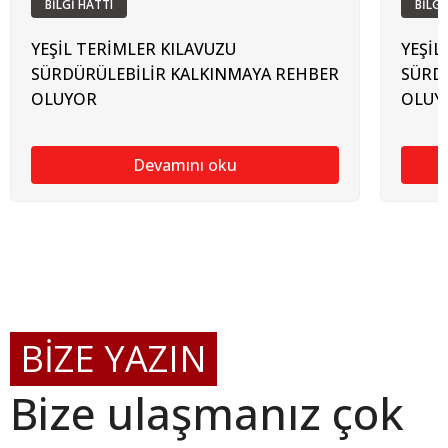
BİLGİ HATTI
BİLGİ
YEŞİL TERİMLER KILAVUZU
YEŞİL
SÜRDÜRÜLEBİLİR KALKINMAYA REHBER
SÜRD
OLUYOR
OLUY
Devamını oku
BİZE YAZIN
Bize ulaşmanız çok