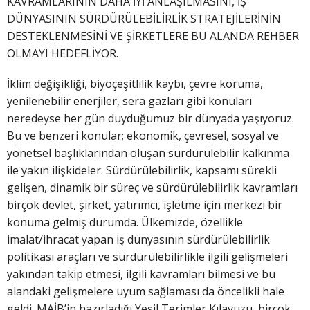
KAVRAMLARININ DAHA İYİ ANLAŞILMASINI, İŞ
DÜNYASININ SÜRDÜRÜLEBİLİRLİK STRATEJİLERİNİN
DESTEKLENMESİNİ VE ŞİRKETLERE BU ALANDA REHBER
OLMAYI HEDEFLİYOR.
İklim değişikliği, biyoçeşitlilik kaybı, çevre koruma,
yenilenebilir enerjiler, sera gazları gibi konuları
neredeyse her gün duyduğumuz bir dünyada yaşıyoruz.
Bu ve benzeri konular; ekonomik, çevresel, sosyal ve
yönetsel başlıklarından oluşan sürdürülebilir kalkınma
ile yakın ilişkideler. Sürdürülebilirlik, kapsamı sürekli
gelişen, dinamik bir süreç ve sürdürülebilirlik kavramları
birçok devlet, şirket, yatırımcı, işletme için merkezi bir
konuma gelmiş durumda. Ülkemizde, özellikle
imalat/ihracat yapan iş dünyasının sürdürülebilirlik
politikası araçları ve sürdürülebilirlikle ilgili gelişmeleri
yakından takip etmesi, ilgili kavramları bilmesi ve bu
alandaki gelişmelere uyum sağlaması da öncelikli hale
geldi. MAİB’in hazırladığı Yeşil Terimler Kılavuzu, birçok