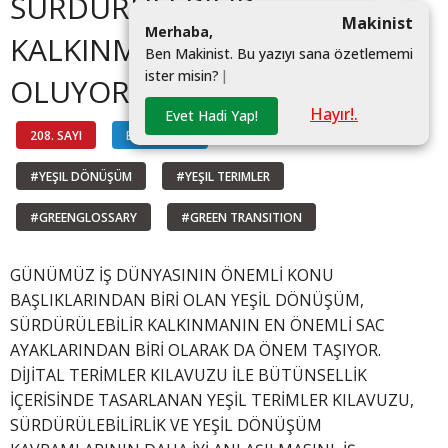
SÜRDÜRÜLEBİLİR
Makinist
M
e
r
h
a
b
a
,
KALKINMAYA REHBER
B
e
n
M
a
k
i
n
i
s
t
.
B
u
y
a
z
ı
y
ı
s
a
n
a
ö
z
e
t
l
e
m
e
m
i
i
s
t
e
r
m
i
s
i
n
?
|
OLUYOR
Hayır!.
Evet Hadi Yap!
208. SAYI
BİLGİ HATTI
#YEŞIL DÖNÜŞÜM
#YEŞIL TERIMLER
#GREENGLOSSARY
#GREEN TRANSITION
GÜNÜMÜZ İŞ DÜNYASININ ÖNEMLİ KONU
BAŞLIKLARINDAN BİRİ OLAN YEŞİL DÖNÜŞÜM,
SÜRDÜRÜLEBİLİR KALKINMANIN EN ÖNEMLİ SAC
AYAKLARINDAN BİRİ OLARAK DA ÖNEM TAŞIYOR.
DİJİTAL TERİMLER KILAVUZU İLE BÜTÜNSELLİK
İÇERİSİNDE TASARLANAN YEŞİL TERİMLER KILAVUZU,
SÜRDÜRÜLEBİLİRLİK VE YEŞİL DÖNÜŞÜM