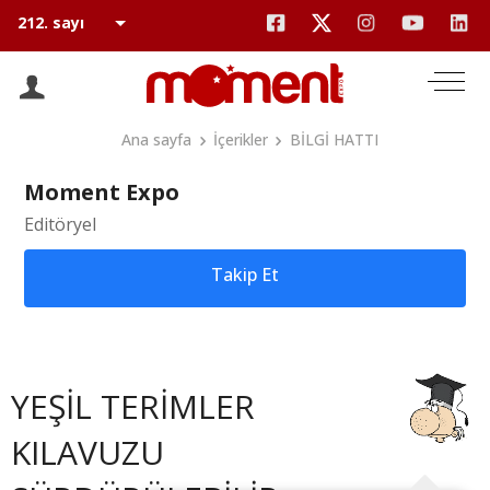
Ana sayfa
İçerikler
BİLGİ HATTI
Moment Expo
Editöryel
Takip Et
YEŞİL TERİMLER
KILAVUZU