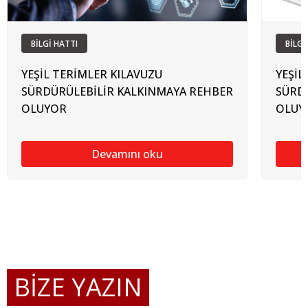
BİLGİ HATTI
BİLGİ
YEŞİL TERİMLER KILAVUZU
YEŞİL
SÜRDÜRÜLEBİLİR KALKINMAYA REHBER
SÜRD
OLUYOR
OLUY
Devamını oku
BİZE YAZIN