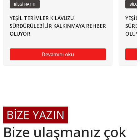
BİLGİ HATTI
BİLGİ
YEŞİL TERİMLER KILAVUZU
YEŞİL
SÜRDÜRÜLEBİLİR KALKINMAYA REHBER
SÜRD
OLUYOR
OLUY
Devamını oku
BİZE YAZIN
Bize ulaşmanız çok