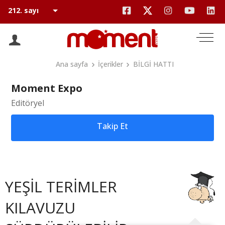
Ana sayfa
İçerikler
BİLGİ HATTI
Moment Expo
Editöryel
Takip Et
YEŞİL TERİMLER
KILAVUZU