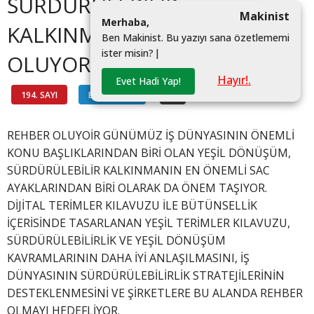
SÜRDÜRÜLEBİLİR
Makinist
M
e
r
h
a
b
a
,
KALKINMAYA REHBER
B
e
n
M
a
k
i
n
i
s
t
.
B
u
y
a
z
ı
y
ı
s
a
n
a
ö
z
e
t
l
e
m
e
m
i
i
s
t
e
r
m
i
s
i
n
?
|
OLUYOR
Hayır!.
Evet Hadi Yap!
194. SAYI
BİLGİ HATTI
#
REHBER OLUYOİR GÜNÜMÜZ İŞ DÜNYASININ ÖNEMLİ
KONU BAŞLIKLARINDAN BİRİ OLAN YEŞİL DÖNÜŞÜM,
SÜRDÜRÜLEBİLİR KALKINMANIN EN ÖNEMLİ SAC
AYAKLARINDAN BİRİ OLARAK DA ÖNEM TAŞIYOR.
DİJİTAL TERİMLER KILAVUZU İLE BÜTÜNSELLİK
İÇERİSİNDE TASARLANAN YEŞİL TERİMLER KILAVUZU,
SÜRDÜRÜLEBİLİRLİK VE YEŞİL DÖNÜŞÜM
KAVRAMLARININ DAHA İYİ ANLAŞILMASINI, İŞ
DÜNYASININ SÜRDÜRÜLEBİLİRLİK STRATEJİLERİNİN
DESTEKLENMESİNİ VE ŞİRKETLERE BU ALANDA REHBER
OLMAYI HEDEFLİYOR.