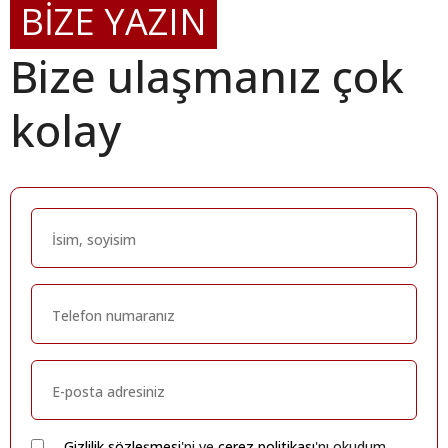
BİZE YAZIN
Bize ulaşmanız çok
kolay
Gizlilik sözleşmesi
'ni ve
çerez politikası
'nı okudum