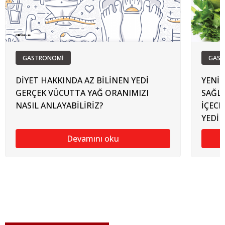
GASTRONOMİ
GAST
DİYET HAKKINDA AZ BİLİNEN YEDİ
YENİ
GERÇEK VÜCUTTA YAĞ ORANIMIZI
SAĞL
NASIL ANLAYABİLİRİZ?
İÇECE
YEDİ 
Devamını oku