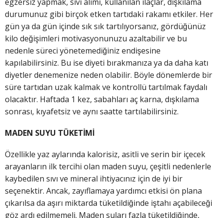
egzersiz yapmak, sıvı alımı, kullanılan ilaçlar, dışkılama
durumunuz gibi birçok etken tartıdaki rakamı etkiler. Her
gün ya da gün içinde sık sık tartılıyorsanız, gördüğünüz
kilo değişimleri motivasyonunuzu azaltabilir ve bu
nedenle süreci yönetemediğiniz endişesine
kapılabilirsiniz. Bu ise diyeti bırakmanıza ya da daha katı
diyetler denemenize neden olabilir. Böyle dönemlerde bir
süre tartıdan uzak kalmak ve kontrollü tartılmak faydalı
olacaktır. Haftada 1 kez, sabahları aç karna, dışkılama
sonrası, kıyafetsiz ve aynı saatte tartılabilirsiniz.
MADEN SUYU TÜKETİMİ
Özellikle yaz aylarında kalorisiz, asitli ve serin bir içecek
arayanların ilk tercihi olan maden suyu, çeşitli nedenlerle
kaybedilen sıvı ve mineral ihtiyacınız için de iyi bir
seçenektir. Ancak, zayıflamaya yardımcı etkisi ön plana
çıkarılsa da aşırı miktarda tüketildiğinde iştahı açabileceği
göz ardı edilmemeli. Maden suları fazla tüketildiğinde,