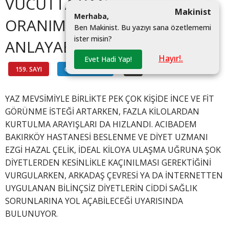
VÜCUTTA YAĞ
Makinist
M
e
r
h
a
b
a
,
ORANIMIZI NASIL
B
e
n
M
a
k
i
n
i
s
t
.
B
u
y
a
z
ı
y
ı
s
a
n
a
ö
z
e
t
l
e
m
e
m
i
i
s
t
e
r
m
i
s
i
n
?
|
ANLAYABİLİRİZ?
Hayır!.
Evet Hadi Yap!
159. SAYI
GASTRONOMİ
#
YAZ MEVSİMİYLE BİRLİKTE PEK ÇOK KİŞİDE İNCE VE FİT
GÖRÜNME İSTEĞİ ARTARKEN, FAZLA KİLOLARDAN
KURTULMA ARAYIŞLARI DA HIZLANDI. ACIBADEM
BAKIRKÖY HASTANESİ BESLENME VE DİYET UZMANI
EZGİ HAZAL ÇELİK, İDEAL KİLOYA ULAŞMA UĞRUNA ŞOK
DİYETLERDEN KESİNLİKLE KAÇINILMASI GEREKTİĞİNİ
VURGULARKEN, ARKADAŞ ÇEVRESİ YA DA İNTERNETTEN
UYGULANAN BİLİNÇSİZ DİYETLERİN CİDDİ SAĞLIK
SORUNLARINA YOL AÇABİLECEĞİ UYARISINDA
BULUNUYOR.