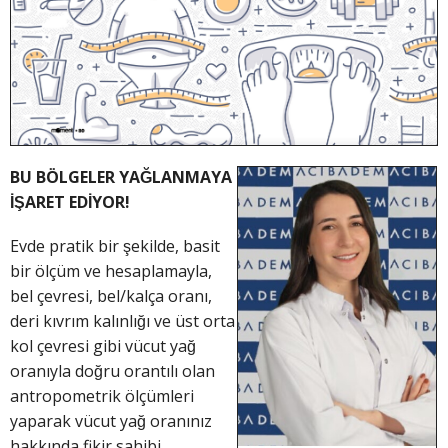
BU BÖLGELER YAĞLANMAYA
İŞARET EDİYOR!
Evde pratik bir şekilde, basit
bir ölçüm ve hesaplamayla,
bel çevresi, bel/kalça oranı,
deri kıvrım kalınlığı ve üst orta
kol çevresi gibi vücut yağ
oranıyla doğru orantılı olan
antropometrik ölçümleri
yaparak vücut yağ oranınız
hakkında fikir sahibi