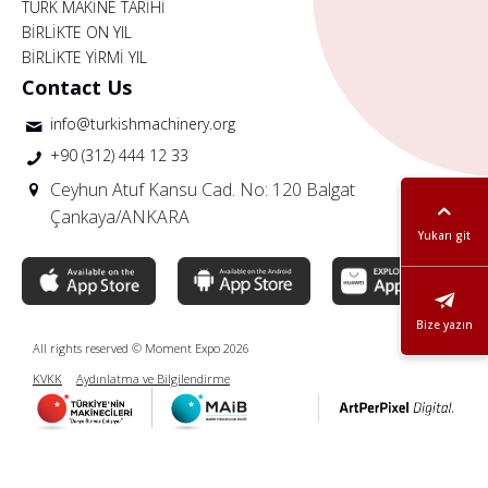
TÜRK MAKİNE TARİHİ
BİRLİKTE ON YIL
BİRLİKTE YİRMİ YIL
Contact Us
info@turkishmachinery.org
+90 (312) 444 12 33
Ceyhun Atuf Kansu Cad. No: 120 Balgat
Çankaya/ANKARA
Yukarı git
Bize yazın
All rights reserved © Moment Expo 2026
KVKK
Aydınlatma ve Bilgilendirme