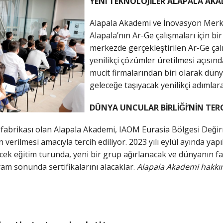
YENİ TEKNOLOJİLER ALAPALA AKADE
Alapala Akademi ve İnovasyon Merke
Alapala’nın Ar-Ge çalışmaları için 
merkezde gerçekleştirilen Ar-Ge çalıs
yenilikçi çözümler üretilmesi açısınd
mucit firmalarından biri olarak düny
geleceğe taşıyacak yenilikçi adıml
DÜNYA UNCULAR BİRLİĞİ’NİN TERCI
 fabrikası olan Alapala Akademi, IAOM Eurasia Bölgesi Deği
nin verilmesi amacıyla tercih ediliyor. 2023 yılı eylül ayında 
irilecek eğitim turunda, yeni bir grup ağırlanacak ve dünyanın 
 sonunda sertifikalarını alacaklar.
Alapala Akademi hakkınd