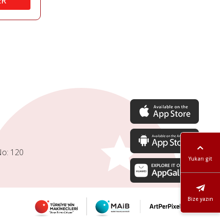
ER
No: 120
Yukarı git
Bize yazın