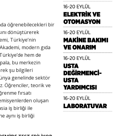
da öğrenebilecekleri bir
ını dönüştürerek
emi, Türkiye’nin
e. Akademi, modern gıda
m Türkiye’de hem de
lapala, bu merkezin
ek şu bilgileri
dünya genelinde sektör
. Öğrenciler, teorik ve
̆renme fırsatı
demisyenlerden oluşan
iş birliği ile
aynı iş birliği