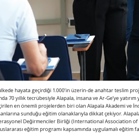
ülkede hayata geçirdiği 1.000’in üzerin-de anahtar teslim pro
ında 70 yıllık tecrübesiyle Alapala, insana ve Ar-Ge’ye yatırı
irilen en önemli projelerden biri olan Alapala Akademi ve İ
̧anlarına sunduğu eğitim olanaklarıyla dikkat çekiyor. Alap
rasyonel Değirmenciler Birliği (International Association o
n uluslararası eğitim programı kapsamında uygulamalı eğitim fa