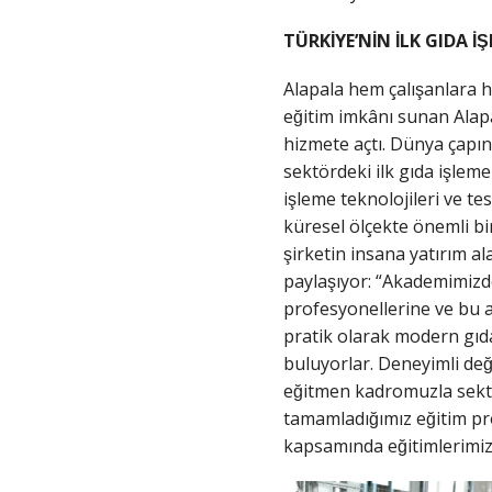
TÜRKİYE’NİN İLK GIDA İ
Alapala hem çalışanlara 
eğitim imkânı sunan Alap
hizmete açtı. Dünya çapın
sektördeki ilk gıda işlem
işleme teknolojileri ve t
küresel ölçekte önemli bi
şirketin insana yatırım al
paylaşıyor: “Akademimizd
profesyonellerine ve bu al
pratik olarak modern gıda
buluyorlar. Deneyimli deg
eğitmen kadromuzla sektörd
tamamladığımız eğitim pro
kapsamında eğitimlerimi