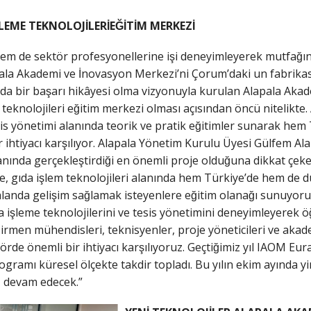
ŞLEME TEKNOLOJİLERİEĞİTİM MERKEZİ
hem de sektör profesyonellerine işi deneyimleyerek mutfağın
ala Akademi ve İnovasyon Merkezi’ni Çorum’daki un fabrikas
da bir başarı hikâyesi olma vizyonuyla kurulan Alapala Akad
e teknolojileri eğitim merkezi olması açısından öncü nitelikt
esis yönetimi alanında teorik ve pratik eğitimler sunarak he
r ihtiyacı karşılıyor. Alapala Yönetim Kurulu Üyesi Gülfem A
anında gerçekleştirdiği en önemli proje olduğuna dikkat çeker
e, gıda işlem teknolojileri alanında hem Türkiye’de hem de 
anda gelişim sağlamak isteyenlere eğitim olanağı sunuyoruz
 işleme teknolojilerini ve tesis yönetimini deneyimleyerek ög
̆irmen mühendisleri, teknisyenler, proje yöneticileri ve aka
e önemli bir ihtiyacı karşılıyoruz. Geçtiğimiz yıl IAOM Eurasia 
gramı küresel ölçekte takdir topladı. Bu yılın ekim ayında yine 
z devam edecek.”