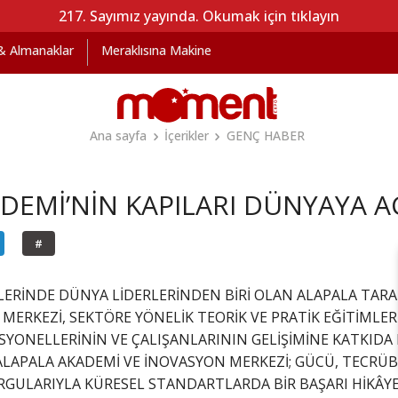
217. Sayımız yayında. Okumak için tıklayın
 & Almanaklar
Meraklısına Makine
Ana sayfa
İçerikler
GENÇ HABER
DEMİ’NİN KAPILARI DÜNYAYA A
#
İLERİNDE DÜNYA LİDERLERİNDEN BİRİ OLAN ALAPALA TA
MERKEZİ, SEKTÖRE YÖNELİK TEORİK VE PRATİK EĞİTİML
YONELLERİNİN VE ÇALIŞANLARININ GELİŞİMİNE KATKIDA
 ALAPALA AKADEMİ VE İNOVASYON MERKEZİ; GÜCÜ, TECRÜBE
RGULARIYLA KÜRESEL STANDARTLARDA BİR BAŞARI HİKÂY