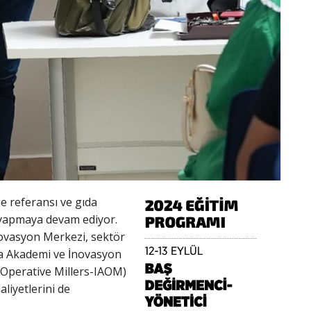
je referansı ve gıda
m yapmaya devam ediyor.
novasyon Merkezi, sektör
ala Akademi ve İnovasyon
f Operative Millers-IAOM)
aliyetlerini de