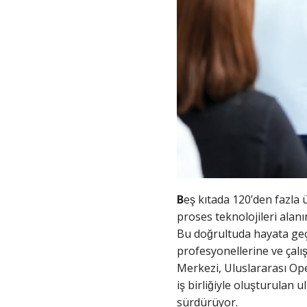
B
eş kıtada 120’den fazla 
proses teknolojileri alan
Bu doğrultuda hayata geç
profesyonellerine ve çalıs
Merkezi, Uluslararası Ope
iş birliğiyle oluşturula
sürdürüyor.