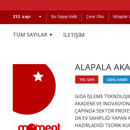
Bu Sayıyı İndir
Çevir Oku
Kitaplar
TÜM SAYILAR
İLETİŞİM
ALAPALA AKA
193. SAYI
GENÇ HABER
GIDA İŞLEME TEKNOLOJ
AKADEMİ VE İNOVASYON 
ÇAPINDA SEKTÖR PROFES
DA EV SAHİPLİĞİ YAPAN
HAZIRLADIĞI TEORİK KU