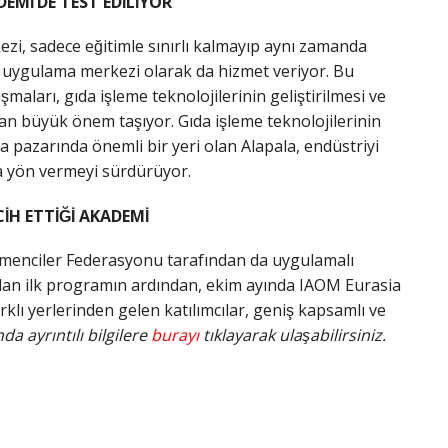
Mİ’DE TEST EDİLİYOR
zi, sadece eğitimle sınırlı kalmayıp aynı zamanda
bir uygulama merkezi olarak da hizmet veriyor. Bu
̧maları, gıda işleme teknolojilerinin geliştirilmesi ve
an büyük önem taşıyor. Gıda işleme teknolojilerinin
a pazarında önemli bir yeri olan Alapala, endüstriyi
ara yön vermeyi sürdürüyor.
̇H ETTİĞİ AKADEMİ
rmenciler Federasyonu tarafından da uygulamalı
yapılan ilk programın ardından, ekim ayında IAOM Eurasia
farklı yerlerinden gelen katılımcılar, geniş kapsamlı ve
a ayrıntılı bilgilere
burayı
tıklayarak ulaşabilirsiniz.