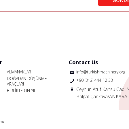
GÖND
r
Contact Us
ALMANAKLAR
info@turkishmachinery.org
DOĞADAN DÜŞÜNME
+90 (312) 444 12 33
ARAÇLARI
Ceyhun Atuf Kansu Cad. 
BİRLİKTE ON YIL
Balgat Çankaya/ANKARA
rme