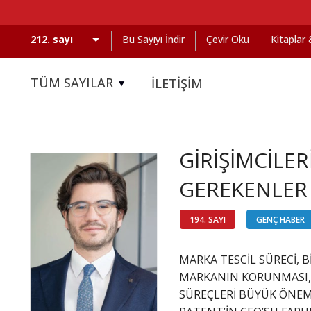
Bu Sayıyı İndir
Çevir Oku
Kitaplar
TÜM SAYILAR
İLETİŞİM
GİRİŞİMCİLE
GEREKENLER
194. SAYI
GENÇ HABER
MARKA TESCİL SÜRECİ, B
MARKANIN KORUNMASI, 
SÜREÇLERİ BÜYÜK ÖNEM 