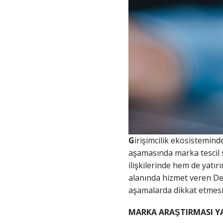
G
irişimcilik ekosistemind
aşamasında marka tescil sü
ilişkilerinde hem de yatı
alanında hizmet veren Des
aşamalarda dikkat etmes
MARKA ARAŞTIRMASI YA