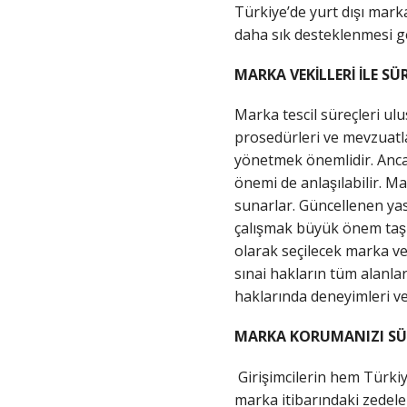
Türkiye’de yurt dışı marka 
daha sık desteklenmesi ge
MARKA VEKİLLERİ İLE S
Marka tescil süreçleri ulus
prosedürleri ve mevzuatlar
yönetmek önemlidir. Ancak 
önemi de anlaşılabilir. M
sunarlar. Güncellenen yasa
çalışmak büyük önem taşı
olarak seçilecek marka ve
sınai hakların tüm alanları
haklarında deneyimleri ve
MARKA KORUMANIZI SÜRD
Girişimcilerin hem Türkiy
marka itibarındaki zedelenm