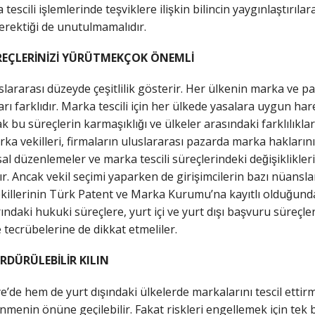
tescili işlemlerinde teşviklere ilişkin bilincin yaygınlaştırı
rektiği de unutulmamalıdır.
ÜREÇLERİNİZİ YÜRÜTMEKÇOK ÖNEMLİ
lararası düzeyde çeşitlilik gösterir. Her ülkenin marka ve pate
ı farklıdır. Marka tescili için her ülkede yasalara uygun hare
bu süreçlerin karmaşıklığı ve ülkeler arasındaki farklılıklar
arka vekilleri, firmaların uluslararası pazarda marka hakları
l düzenlemeler ve marka tescili süreçlerindeki değişiklikleri
r. Ancak vekil seçimi yaparken de girişimcilerin bazı nüansl
killerinin Türk Patent ve Marka Kurumu’na kayıtlı olduğunda
ndaki hukuki süreçlere, yurt içi ve yurt dışı başvuru süreçler
 tecrübelerine de dikkat etmeliler.
ÜRÜLEBİLİR KILIN
e’de hem de yurt dışındaki ülkelerde markalarını tescil ettirm
enin önüne geçilebilir. Fakat riskleri engellemek için tek başı