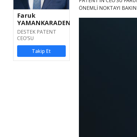
PATENT’İN CEO’SU FARU
ÖNEMLİ NOKTAYI BAKIN 
Faruk
YAMANKARADENİZ
DESTEK PATENT
CEO’SU
Takip Et