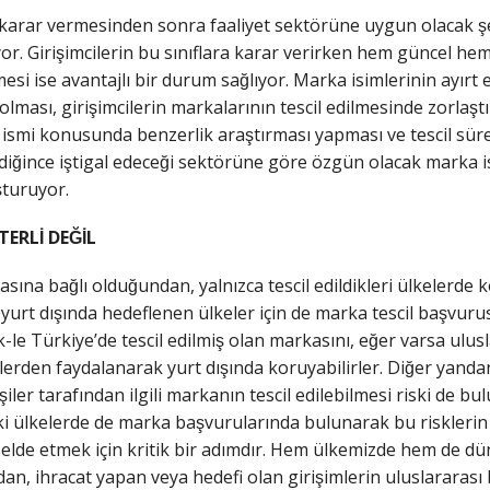
 karar vermesinden sonra faaliyet sektörüne uygun olacak şek
or. Girişimcilerin bu sınıflara karar verirken hem güncel he
si ise avantajlı bir durum sağlıyor. Marka isimlerinin ayırt
̧ olması, girişimcilerin markalarının tescil edilmesinde zorlas
 ismi konusunda benzerlik araştırması yapması ve tescil sürec
ldiğince iştigal edeceği sektörüne göre özgün olacak marka 
̧turuyor.
Lİ DEĞİL
asına bağlı olduğundan, yalnızca tescil edildikleri ülkelerde
 yurt dışında hedeflenen ülkeler için de marka tescil başvuru
k-le Türkiye’de tescil edilmiş olan markasını, eğer varsa ulusl
mlerden faydalanarak yurt dışında koruyabilirler. Diğer yandan, 
ler tarafından ilgili markanın tescil edilebilmesi riski de bul
daki ülkelerde de marka başvurularında bulunarak bu risklerin
 elde etmek için kritik bir adımdır. Hem ülkemizde hem de d
̆ından, ihracat yapan veya hedefi olan girişimlerin uluslarara