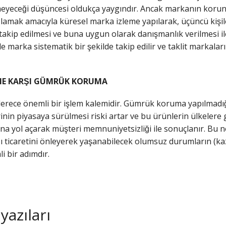
eyeceği düşüncesi oldukça yaygındır. Ancak markanın korunması
amak amacıyla küresel marka izleme yapılarak, üçüncü kişile
takip edilmesi ve buna uygun olarak danışmanlık verilmesi i
le marka sistematik bir şekilde takip edilir ve taklit markalar
̇NE KARŞI GÜMRÜK KORUMA
ece önemli bir işlem kalemidir. Gümrük koruma yapılmadıg
in piyasaya sürülmesi riski artar ve bu ürünlerin ülkelere gi
rına yol açarak müşteri memnuniyetsizliği ile sonuçlanır. Bu
 ticaretini önleyerek yaşanabilecek olumsuz durumların (ka
 bir adımdır.
yazıları