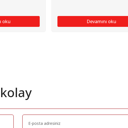
ı oku
Devamını oku
 kolay