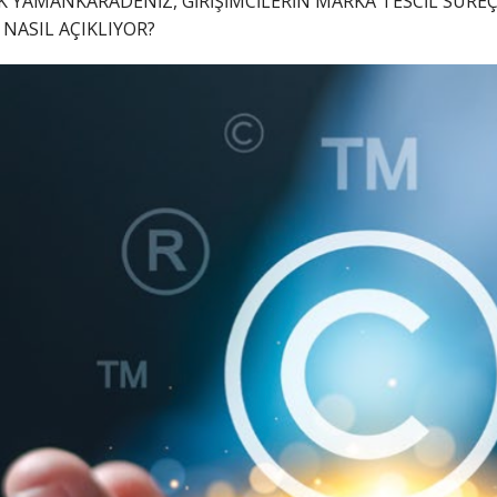
K YAMANKARADENİZ, GİRİŞİMCİLERİN MARKA TESCİL SÜRE
NASIL AÇIKLIYOR?