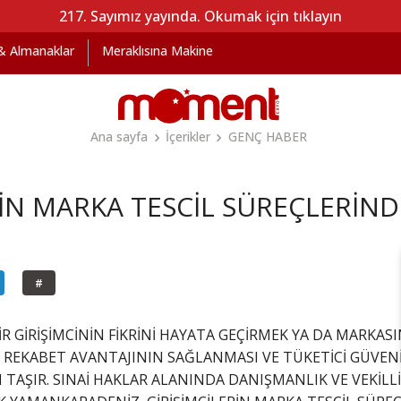
217. Sayımız yayında. Okumak için tıklayın
 & Almanaklar
Meraklısına Makine
Ana sayfa
İçerikler
GENÇ HABER
RİN MARKA TESCİL SÜREÇLERİND
#
İR GİRİŞİMCİNİN FİKRİNİ HAYATA GEÇİRMEK YA DA MARKASI
REKABET AVANTAJININ SAĞLANMASI VE TÜKETİCİ GÜVEN
TAŞIR. SINAİ HAKLAR ALANINDA DANIŞMANLIK VE VEKİL