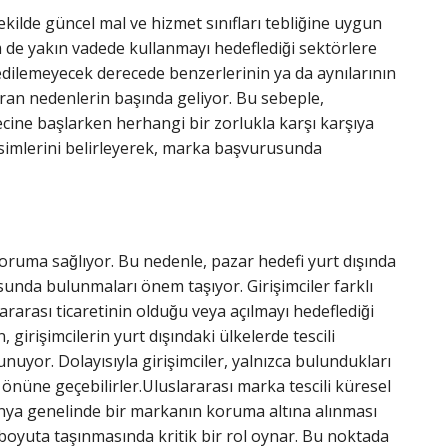
ilde güncel mal ve hizmet sınıfları tebliğine uygun
m de yakın vadede kullanmayı hedeflediği sektörlere
 edilemeyecek derecede benzerlerinin ya da aynılarının
̧tıran nedenlerin başında geliyor. Bu sebeple,
ine başlarken herhangi bir zorlukla karşı karşıya
isimlerini belirleyerek, marka başvurusunda
 koruma sağlıyor. Bu nedenle, pazar hedefi yurt dışında
sunda bulunmaları önem taşıyor. Girişimciler farklı
ararası ticaretinin olduğu veya açılmayı hedeflediği
girişimcilerin yurt dışındaki ülkelerde tescili
unuyor. Dolayısıyla girişimciler, yalnızca bulundukları
 önüne geçebilirler.Uluslararası marka tescili küresel
ünya genelinde bir markanın koruma altına alınması
sı boyuta taşınmasında kritik bir rol oynar. Bu noktada