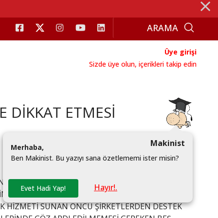
⨯
Üye girişi
Sizde üye olun, içerikleri takip edin
E DİKKAT ETMESİ
Makinist
M
e
r
h
a
b
a
,
B
e
n
M
a
k
i
n
i
s
t
.
B
u
y
a
z
ı
y
ı
s
a
n
a
ö
z
e
t
l
e
m
e
m
i
i
s
t
e
r
m
i
s
i
n
?
|
NI KORUMAK İÇİN ATTIĞI İLK ADIMLARDAN BİRİDİR.
Hayır!.
Evet Hadi Yap!
İNİN OLUŞTURULMASI AÇISINDAN MARKA TESCİL
LİK HİZMETİ SUNAN ÖNCÜ ŞİRKETLERDEN DESTEK