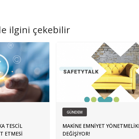
 ilgini çekebilir
GÜNDEM
KA TESCİL
MAKİNE EMNİYET YÖNETMELİK
T ETMESİ
DEĞİŞİYOR!