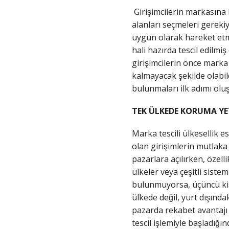
Girişimcilerin markasına
alanları seçmeleri gerekiy
uygun olarak hareket etme
hali hazırda tescil edilmis
girişimcilerin önce marka
kalmayacak şekilde olabi
bulunmaları ilk adımı olus
TEK ÜLKEDE KORUMA YETER
Marka tescili ülkesellik es
olan girişimlerin mutlaka
pazarlara açılırken, özelli
ülkeler veya çeşitli siste
bulunmuyorsa, üçüncü kişi
ülkede değil, yurt dışın
pazarda rekabet avantajı
tescil işlemiyle başladıg