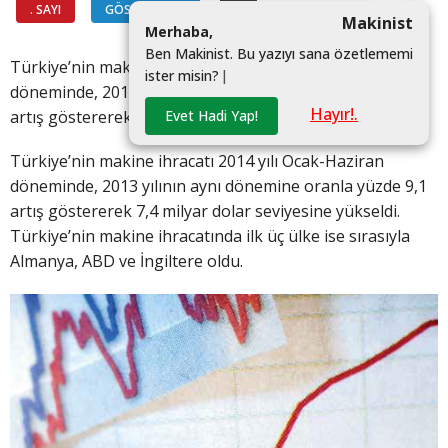
. SAYI
GÖSTERGELER
#
Makinist
M
e
r
h
a
b
a
,
B
e
n
M
a
k
i
n
i
s
t
.
B
u
y
a
z
ı
y
ı
s
a
n
a
ö
z
e
t
l
e
m
e
m
i
Türkiye’nin makine ihracatı 2014 yılı Ocak-Haziran
i
s
t
e
r
m
i
s
i
n
?
|
döneminde, 2013 yılının aynı dönemine oranla yüzde 9,1
Hayır!.
Evet Hadi Yap!
artış göstererek 7,4 milyar dolar seviyesine yükseldi.
Türkiye’nin makine ihracatı 2014 yılı Ocak-Haziran
döneminde, 2013 yılının aynı dönemine oranla yüzde 9,1
artış göstererek 7,4 milyar dolar seviyesine yükseldi.
Türkiye’nin makine ihracatında ilk üç ülke ise sırasıyla
Almanya, ABD ve İngiltere oldu.