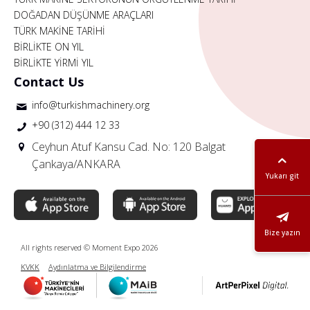
DOĞADAN DÜŞÜNME ARAÇLARI
TÜRK MAKİNE TARİHİ
BİRLİKTE ON YIL
BİRLİKTE YİRMİ YIL
Contact Us
info@turkishmachinery.org
+90 (312) 444 12 33
Ceyhun Atuf Kansu Cad. No: 120 Balgat
Çankaya/ANKARA
Yukarı git
Bize yazın
All rights reserved © Moment Expo 2026
KVKK
Aydınlatma ve Bilgilendirme