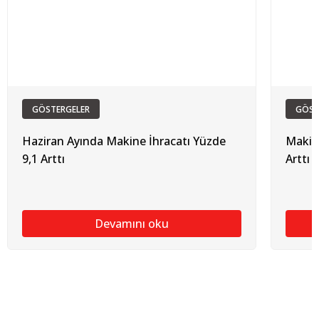
GÖSTERGELER
GÖST
Haziran Ayında Makine İhracatı Yüzde
Makin
9,1 Arttı
Arttı
Devamını oku