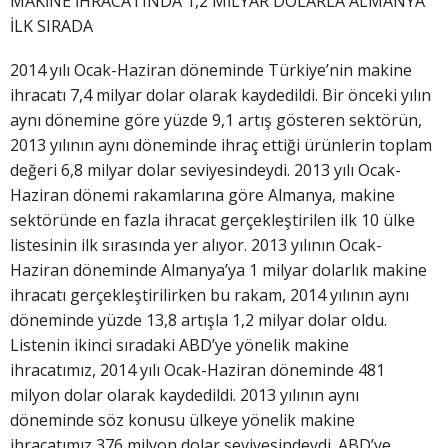
MAKİNE İHRACATINDA 1,2 MİLYAR DOLARLA ALMANYA
İLK SIRADA
2014 yılı Ocak-Haziran döneminde Türkiye’nin makine
ihracatı 7,4 milyar dolar olarak kaydedildi. Bir önceki yılın
aynı dönemine göre yüzde 9,1 artış gösteren sektörün,
2013 yılının aynı döneminde ihraç ettiği ürünlerin toplam
değeri 6,8 milyar dolar seviyesindeydi. 2013 yılı Ocak-
Haziran dönemi rakamlarına göre Almanya, makine
sektöründe en fazla ihracat gerçekleştirilen ilk 10 ülke
listesinin ilk sırasında yer alıyor. 2013 yılının Ocak-
Haziran döneminde Almanya’ya 1 milyar dolarlık makine
ihracatı gerçekleştirilirken bu rakam, 2014 yılının aynı
döneminde yüzde 13,8 artışla 1,2 milyar dolar oldu.
Listenin ikinci sıradaki ABD’ye yönelik makine
ihracatımız, 2014 yılı Ocak-Haziran döneminde 481
milyon dolar olarak kaydedildi. 2013 yılının aynı
döneminde söz konusu ülkeye yönelik makine
ihracatımız 376 milyon dolar seviyesindeydi. ABD’ye