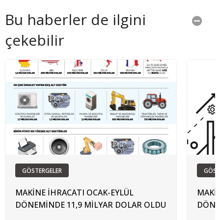
Bu haberler de ilgini
çekebilir
GÖSTERGELER
GÖST
MAKİNE İHRACATI OCAK-EYLÜL
MAKİN
DÖNEMİNDE 11,9 MİLYAR DOLAR OLDU
DÖNE