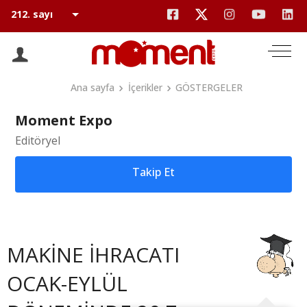
Ana sayfa
İçerikler
GÖSTERGELER
Moment Expo
Editöryel
Takip Et
MAKİNE İHRACATI
OCAK-EYLÜL