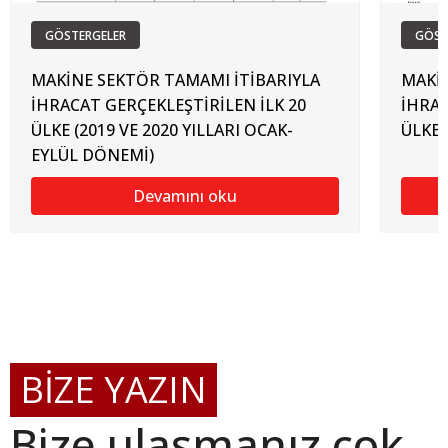
GÖSTERGELER
GÖST
MAKİNE SEKTÖR TAMAMI İTİBARIYLA
MAKİN
İHRACAT GERÇEKLEŞTİRİLEN İLK 20
İHRAC
ÜLKE (2019 VE 2020 YILLARI OCAK-
ÜLKE
EYLÜL DÖNEMİ)
Devamını oku
BİZE YAZIN
Bize ulaşmanız çok