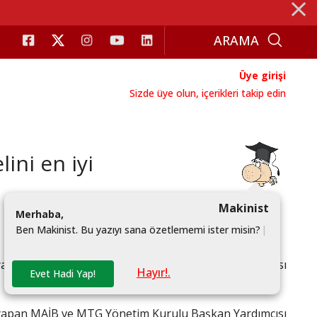
⨯
Üye girişi
Sizde üye olun, içerikleri takip edin
ini en iyi
Makinist
M
e
r
h
a
b
a
,
B
e
n
M
a
k
i
n
i
s
t
.
B
u
y
a
z
ı
y
ı
s
a
n
a
ö
z
e
t
l
e
m
e
m
i
i
s
t
e
r
m
i
s
i
n
?
|
sı yapan MAİB ve MTG Yönetim Kurulu Başkan Yardımcısı
Hayır!.
Evet Hadi Yap!
sı yapan MAİB ve MTG Yönetim Kurulu Başkan Yardımcısı