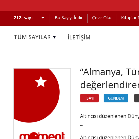
Bu Sayıyı İndir
Çevir Oku
Kitaplar
TÜM SAYILAR
İLETİŞİM
“Almanya, Tür
değerlendiren
. SAYI
GÜNDEM
Altıncısı düzenlenen Dün
...
Altıncısı düzenlenen Dün