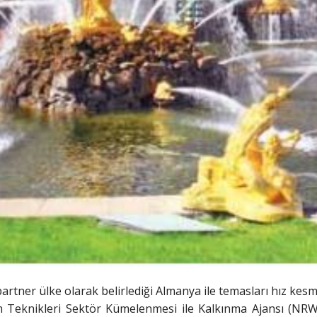
artner ülke olarak belirlediği Almanya ile temasları hız ke
m Teknikleri Sektör Kümelenmesi ile Kalkınma Ajansı (NR