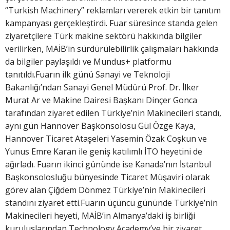
“Turkish Machinery” reklamları vererek etkin bir tanıtım
kampanyası gerçekleştirdi. Fuar süresince standa gelen
ziyaretçilere Türk makine sektörü hakkında bilgiler
verilirken, MAİB’in sürdürülebilirlik çalışmaları hakkında
da bilgiler paylaşıldı ve Mundus+ platformu
tanıtıldı.Fuarın ilk günü Sanayi ve Teknoloji
Bakanlığı’ndan Sanayi Genel Müdürü Prof. Dr. İlker
Murat Ar ve Makine Dairesi Başkanı Dinçer Gonca
tarafından ziyaret edilen Türkiye’nin Makinecileri standı,
aynı gün Hannover Başkonsolosu Gül Özge Kaya,
Hannover Ticaret Ataşeleri Yasemin Özak Coşkun ve
Yunus Emre Karan ile geniş katılımlı İTO heyetini de
ağırladı. Fuarın ikinci gününde ise Kanada’nın İstanbul
Başkonsolosluğu bünyesinde Ticaret Müşaviri olarak
görev alan Çiğdem Dönmez Türkiye’nin Makinecileri
standını ziyaret etti.Fuarın üçüncü gününde Türkiye’nin
Makinecileri heyeti, MAİB’in Almanya’daki iş birliği
kuruluşlarından Technology Academy’ye bir ziyaret