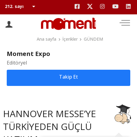
Ana sayfa
İçerikler
GÜNDEM
Moment Expo
Editöryel
Takip Et
HANNOVER MESSE’YE
TÜRKİYEDEN GÜÇLÜ