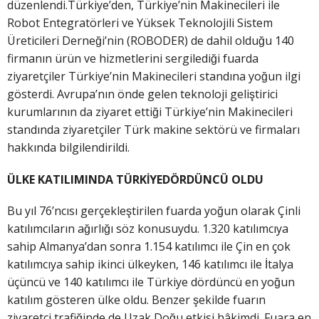
düzenlendi.Türkiye’den, Türkiye’nin Makinecileri ile
Robot Entegratörleri ve Yüksek Teknolojili Sistem
Üreticileri Derneği’nin (ROBODER) de dahil olduğu 140
firmanın ürün ve hizmetlerini sergilediği fuarda
ziyaretçiler Türkiye’nin Makinecileri standına yoğun ilgi
gösterdi. Avrupa’nın önde gelen teknoloji geliştirici
kurumlarının da ziyaret ettiği Türkiye’nin Makinecileri
standında ziyaretçiler Türk makine sektörü ve firmaları
hakkında bilgilendirildi.
ÜLKE KATILIMINDA TÜRKİYEDÖRDÜNCÜ OLDU
Bu yıl 76’ncısı gerçekleştirilen fuarda yoğun olarak Çinli
katılımcıların ağırlığı söz konusuydu. 1.320 katılımcıya
sahip Almanya’dan sonra 1.154 katılımcı ile Çin en çok
katılımcıya sahip ikinci ülkeyken, 146 katılımcı ile İtalya
üçüncü ve 140 katılımcı ile Türkiye dördüncü en yoğun
katılım gösteren ülke oldu. Benzer şekilde fuarın
ziyaretçi trafiğinde de Uzak Doğu etkisi hâkimdi. Fuara en