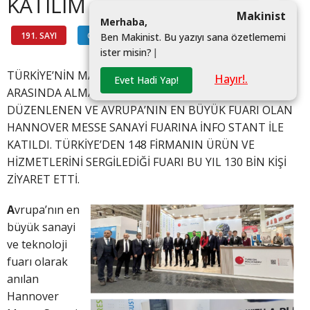
KATILIM
Makinist
M
e
r
h
a
b
a
,
191. SAYI
GÜNDEM
#
B
e
n
M
a
k
i
n
i
s
t
.
B
u
y
a
z
ı
y
ı
s
a
n
a
ö
z
e
t
l
e
m
e
m
i
i
s
t
e
r
m
i
s
i
n
?
|
TÜRKİYE’NİN MAKİNECİLERİ, 22-26 NİSAN TARİHLERİ
Hayır!.
Evet Hadi Yap!
ARASINDA ALMANYA’NIN HANNOVER ŞEHRİNDE
DÜZENLENEN VE AVRUPA’NIN EN BÜYÜK FUARI OLAN
HANNOVER MESSE SANAYİ FUARINA İNFO STANT İLE
KATILDI. TÜRKİYE’DEN 148 FİRMANIN ÜRÜN VE
HİZMETLERİNİ SERGİLEDİĞİ FUARI BU YIL 130 BİN KİŞİ
ZİYARET ETTİ.
A
vrupa’nın en
büyük sanayi
ve teknoloji
fuarı olarak
anılan
Hannover