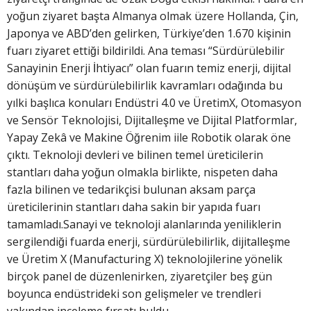
yoğun ziyaret başta Almanya olmak üzere Hollanda, Çin,
Japonya ve ABD’den gelirken, Türkiye’den 1.670 kişinin
fuarı ziyaret ettiği bildirildi. Ana teması “Sürdürülebilir
Sanayinin Enerji İhtiyacı” olan fuarın temiz enerji, dijital
dönüşüm ve sürdürülebilirlik kavramları odağında bu
yılki başlıca konuları Endüstri 4.0 ve ÜretimX, Otomasyon
ve Sensör Teknolojisi, Dijitalleşme ve Dijital Platformlar,
Yapay Zekâ ve Makine Öğrenim iile Robotik olarak öne
çıktı. Teknoloji devleri ve bilinen temel üreticilerin
stantları daha yoğun olmakla birlikte, nispeten daha
fazla bilinen ve tedarikçisi bulunan aksam parça
üreticilerinin stantları daha sakin bir yapıda fuarı
tamamladı.Sanayi ve teknoloji alanlarında yeniliklerin
sergilendiği fuarda enerji, sürdürülebilirlik, dijitalleşme
ve Üretim X (Manufacturing X) teknolojilerine yönelik
birçok panel de düzenlenirken, ziyaretçiler beş gün
boyunca endüstrideki son gelişmeler ve trendleri
yakından inceleme fırsatı buldu.