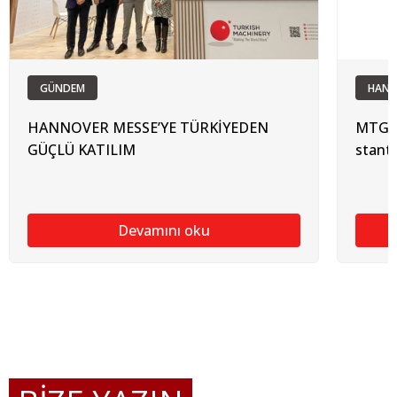
GÜNDEM
HANN
HANNOVER MESSE’YE TÜRKİYEDEN
MTG, 
GÜÇLÜ KATILIM
stantl
Devamını oku