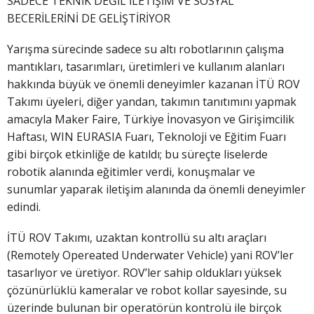
SADECE TEKNİK DEĞİL İLETİŞİM VE SOSYAL
BECERİLERİNİ DE GELİŞTİRİYOR
Yarışma sürecinde sadece su altı robotlarının çalışma
mantıkları, tasarımları, üretimleri ve kullanım alanları
hakkında büyük ve önemli deneyimler kazanan İTÜ ROV
Takımı üyeleri, diğer yandan, takımın tanıtımını yapmak
amacıyla Maker Faire, Türkiye İnovasyon ve Girişimcilik
Haftası, WIN EURASIA Fuarı, Teknoloji ve Eğitim Fuarı
gibi birçok etkinliğe de katıldı; bu süreçte liselerde
robotik alanında eğitimler verdi, konuşmalar ve
sunumlar yaparak iletişim alanında da önemli deneyimler
edindi.
İTÜ ROV Takımı, uzaktan kontrollü su altı araçları
(Remotely Opereated Underwater Vehicle) yani ROV’ler
tasarlıyor ve üretiyor. ROV’ler sahip oldukları yüksek
çözünürlüklü kameralar ve robot kollar sayesinde, su
üzerinde bulunan bir operatörün kontrolü ile birçok