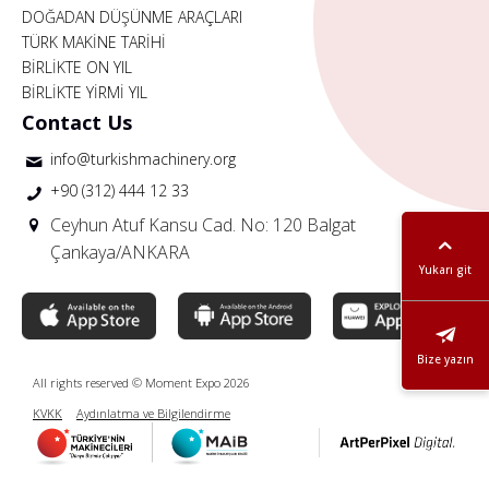
DOĞADAN DÜŞÜNME ARAÇLARI
TÜRK MAKİNE TARİHİ
BİRLİKTE ON YIL
BİRLİKTE YİRMİ YIL
Contact Us
info@turkishmachinery.org
+90 (312) 444 12 33
Ceyhun Atuf Kansu Cad. No: 120 Balgat
Çankaya/ANKARA
Yukarı git
Bize yazın
All rights reserved © Moment Expo 2026
KVKK
Aydınlatma ve Bilgilendirme