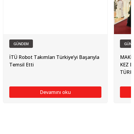
GÜNDEM
GÜN
İTÜ Robot Takımları Türkiye’yi Başarıyla
MAKİN
Temsil Etti
KEZ 
TÜRKİ
Devamını oku