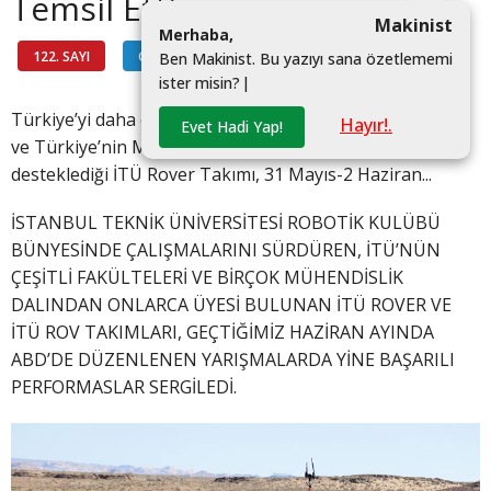
Temsil Etti
Makinist
M
e
r
h
a
b
a
,
122. SAYI
GÜNDEM
#
B
e
n
M
a
k
i
n
i
s
t
.
B
u
y
a
z
ı
y
ı
s
a
n
a
ö
z
e
t
l
e
m
e
m
i
i
s
t
e
r
m
i
s
i
n
?
|
Türkiye’yi daha önce de pek çok yarışmada temsil eden
Hayır!.
Evet Hadi Yap!
ve Türkiye’nin Makinecileri’nin de sponsor olarak
desteklediği İTÜ Rover Takımı, 31 Mayıs-2 Haziran...
İSTANBUL TEKNİK ÜNİVERSİTESİ ROBOTİK KULÜBÜ
BÜNYESİNDE ÇALIŞMALARINI SÜRDÜREN, İTÜ’NÜN
ÇEŞİTLİ FAKÜLTELERİ VE BİRÇOK MÜHENDİSLİK
DALINDAN ONLARCA ÜYESİ BULUNAN İTÜ ROVER VE
İTÜ ROV TAKIMLARI, GEÇTİĞİMİZ HAZİRAN AYINDA
ABD’DE DÜZENLENEN YARIŞMALARDA YİNE BAŞARILI
PERFORMASLAR SERGİLEDİ.