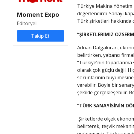
Türkiye Makina Yönetim K
değerlendirdi. Sanayi ka
Moment Expo
Türk şirketleri hakkında 
Editöryel
“ŞİRKETLERİMİZ ÖZSER
Takip Et
Adnan Dalgakıran, ekonom
belirtirken, yabancı firma
“Türkiye’nin toparlanma 
olarak çok güçlü değil. H
sorunlarının büyümesine 
verebilir. Böyle bir senar
şekilde gerçekleşebilir. Bö
“TÜRK SANAYİSİNİN DÖ
Şirketlerde ölçek ekonomi
belirterek, teşvik mekaniz
övünemeyiz. Türk sanayisi