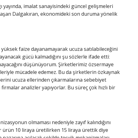
yayında, imalat sanayisindeki güncel gelişmeleri
aylaşan Dalgakıran, ekonomideki son duruma yönelik
 yüksek faize dayanamayarak ucuza satılabileceğini
 dayanacak gücü kalmadığını şu sözlerle ifade etti:
amayacağını düşünüyorum. Şirketlerimiz özsermaye
pleriyle mücadele edemez. Bu da şirketlerin özkaynak
erini ucuza ellerinden çıkarmalarına sebebiyet
firmalar analizler yapıyorlar. Bu süreç çok hızlı bir
ganizasyonun olmaması nedeniyle zayıf kalındığını
ürün 10 liraya üretilirken 15 liraya ürettik diye
a pazarına açılacak şekilde teşvik mekanizmaları