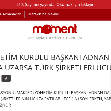
217. Sayımız yayında. Okumak için tıklayın
 & Almanaklar
Meraklısına Makine
Ana sayfa
İçerikler
GÜNDEM
ETİM KURULU BAŞKANI ADNAN 
UZARSA TÜRK ŞİRKETLERİ UCUZ
#
RASYONU (MAKFED) YÖNETİM KURULU BAŞKANI ADNAN D
ŞİRKETLERİNİN UCUZA SATILABİLECEĞİNİ SÖYLERKEN, Y
ZİYOR.