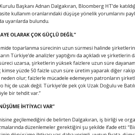
urulu Başkanı Adnan Dalgakıran, Bloomberg HT’de katıldığı 
pasite kullanım oranlarındaki düşüşe yönelik yorumlarını p
da uyarılarda bulundu.
MAYE OLARAK ÇOK GÜÇLÜ DEĞİL”
ide toparlanma sürecinin uzun sürmesi halinde şirketlerin
ların Türkiye’de analizler yaptığını da açıkladı ve şirketlerin
süreci uzarsa, şirketlerin yüksek faizlere uzun süre dayan
iç kimse yüzde 50 faizle uzun süre üretim yaparak diğer raki
neden olur; faizlerle mücadele edemeyen patronların şirketl
yo hiç de uzak değil. Türkiye’de pek çok Uzak Doğulu ve Batılı 
yle bir tehdit var.”
NÜŞÜME İHTİYACI VAR”
sine geçilemediğini de belirten Dalgakıran, iş birliği ve or
malarında düzenlemeler gerektiğini şu şekilde ifade etti: “Bir 
nin dönüşüme ihtiyacı var; daha verimli, uygun fiyata, düny