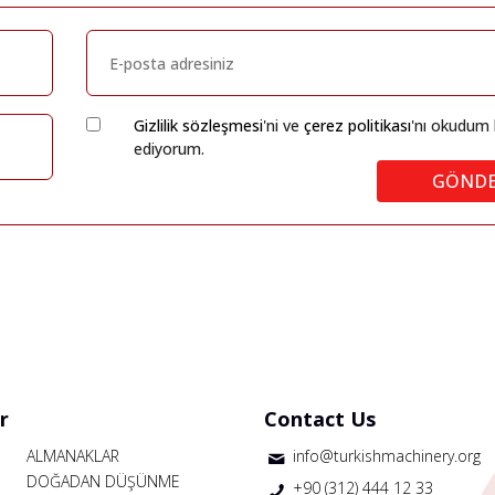
Gizlilik sözleşmesi
'ni ve
çerez politikası
'nı okudum 
ediyorum.
GÖND
r
Contact Us
ALMANAKLAR
info@turkishmachinery.org
DOĞADAN DÜŞÜNME
+90 (312) 444 12 33