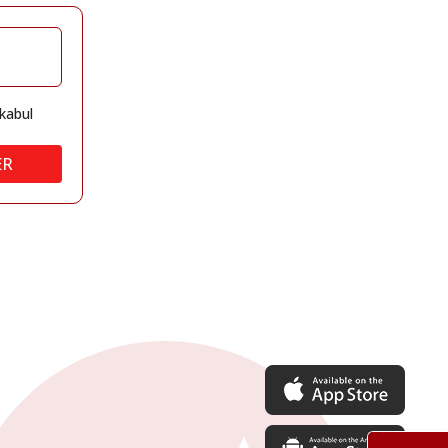
kabul
ER