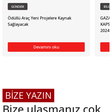
GÜNDEM
BİLGİ
Ödüllü Araç Yeni Projelere Kaynak
GAZAL
Sağlayacak
KAPS
2024’
Devamını oku
BİZE YAZIN
Bize ulaşmanız çok