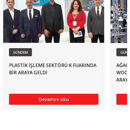
GÜNDEM
GÜN
PLASTİK İŞLEME SEKTÖRÜ K FUARINDA
AĞAÇ 
BİR ARAYA GELDİ
WOODT
ARAYA
Devamını oku