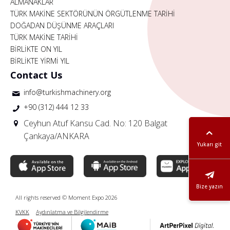
ALMANAKLAR
TÜRK MAKİNE SEKTÖRÜNÜN ÖRGÜTLENME TARİHİ
DOĞADAN DÜŞÜNME ARAÇLARI
TÜRK MAKİNE TARİHİ
BİRLİKTE ON YIL
BİRLİKTE YİRMİ YIL
Contact Us
info@turkishmachinery.org
+90 (312) 444 12 33
Ceyhun Atuf Kansu Cad. No: 120 Balgat
Çankaya/ANKARA
Yukarı git
Bize yazın
All rights reserved © Moment Expo 2026
KVKK
Aydınlatma ve Bilgilendirme