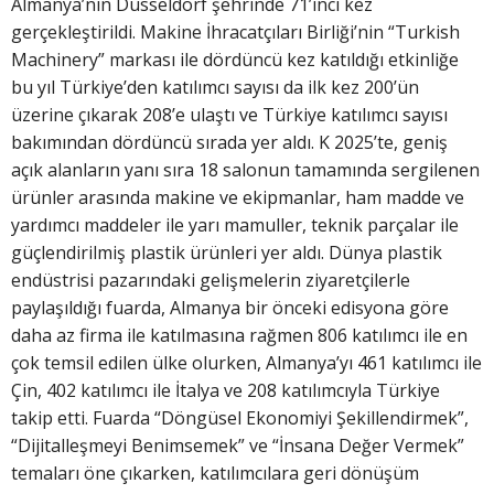
Almanya’nın Düsseldorf şehrinde 71’inci kez
gerçekleştirildi. Makine İhracatçıları Birliği’nin “Turkish
Machinery” markası ile dördüncü kez katıldığı etkinliğe
bu yıl Türkiye’den katılımcı sayısı da ilk kez 200’ün
üzerine çıkarak 208’e ulaştı ve Türkiye katılımcı sayısı
bakımından dördüncü sırada yer aldı. K 2025’te, geniş
açık alanların yanı sıra 18 salonun tamamında sergilenen
ürünler arasında makine ve ekipmanlar, ham madde ve
yardımcı maddeler ile yarı mamuller, teknik parçalar ile
güçlendirilmiş plastik ürünleri yer aldı. Dünya plastik
endüstrisi pazarındaki gelişmelerin ziyaretçilerle
paylaşıldığı fuarda, Almanya bir önceki edisyona göre
daha az firma ile katılmasına rağmen 806 katılımcı ile en
çok temsil edilen ülke olurken, Almanya’yı 461 katılımcı ile
Çin, 402 katılımcı ile İtalya ve 208 katılımcıyla Türkiye
takip etti. Fuarda “Döngüsel Ekonomiyi Şekillendirmek”,
“Dijitalleşmeyi Benimsemek” ve “İnsana Değer Vermek”
temaları öne çıkarken, katılımcılara geri dönüşüm