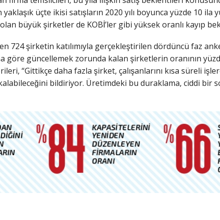
n yaklaşık üçte ikisi satışların 2020 yılı boyunca yüzde 10 ila
an büyük şirketler de KOBİ’ler gibi yüksek oranlı kayıp bekl
24 şirketin katılımıyla gerçekleştirilen dördüncü faz anke
a göre güncellemek zorunda kalan şirketlerin oranının yüz
ri, “Gittikçe daha fazla şirket, çalışanlarını kısa süreli işl
 kalabileceğini bildiriyor. Üretimdeki bu duraklama, ciddi b