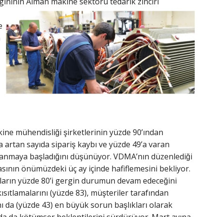
lgınının Alman makine sektörü tedarik zinciri
e
n
 mühendisliği şirketlerinin yüzde 90’ından
artan sayıda sipariş kaybı ve yüzde 49’a varan
anmaya başladığını düşünüyor. VDMA’nın düzenlediği
sının önümüzdeki üç ay içinde hafiflemesini bekliyor.
maların yüzde 80’i gergin durumun devam edeceğini
ısıtlamalarını (yüzde 83), müşteriler tarafından
 da (yüzde 43) en büyük sorun başlıkları olarak
unda da kötümser beklentilerini sürdürüyor. Mart ayına