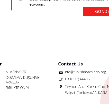
ediyorum.
GÖND
r
Contact Us
ALMANAKLAR
info@turkishmachinery.org
DOĞADAN DÜŞÜNME
+90 (312) 444 12 33
ARAÇLARI
Ceyhun Atuf Kansu Cad. 
BİRLİKTE ON YIL
Balgat Çankaya/ANKARA