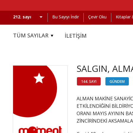
Bu Sayıyı İndir
Çevir Oku
Kitaplar
TÜM SAYILAR
İLETİŞİM
SALGIN, ALM
144. SAYI
GÜNDEM
ALMAN MAKİNE SANAYİC
ETKİLENDİĞİNİ BİL
ORANI MAYIS AYININ BAŞ
ZİNCİRİNDEKİ AKSAMALA