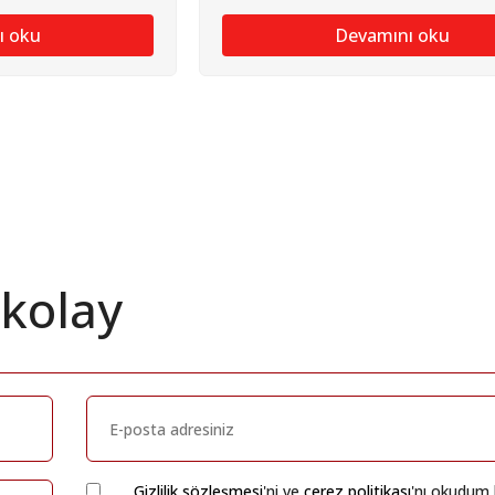
ı oku
Devamını oku
 kolay
Gizlilik sözleşmesi
'ni ve
çerez politikası
'nı okudum 