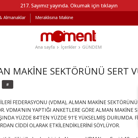
217. Sayımız yayında. Okumak için tıklayın
 & Almanaklar
Meraklısına Makine
Ana sayfa
İçerikler
GÜNDEM
AN MAKİNE SEKTÖRÜNÜ SERT
#
İLERİ FEDERASYONU (VDMA), ALMAN MAKİNE SEKTÖRÜNÜ
DİRİYOR. VDMA’NIN YAPTIĞI ANKETLERE GÖRE ALMAN MAKİ
INDA YÜZDE 84’TEN YÜZDE 91’E YÜKSELMİŞ DURUMDA. FI
RDAN CİDDİ OLARAK ETKİLENDİKLERİNİ SÖYLÜYOR.