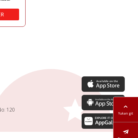
ER
No: 120
Yukarı git