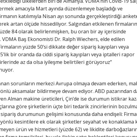
ü etkilediği ülkelerden biri de Almanya. VDMA’nın Covid-19 sa
stermek amacıyla Mart ayında düzenlemeye başladığı ve
 firmanın katılımıyla Nisan ayı sonunda gerçekleştirdiği anket
derek artan ölçüde hissediliyor. Salgından etkilenen firmaları
üzde 84 olarak belirlenmişken, bu oran bir ay içerisinde
di. VDMA Baş Ekonomisti Dr. Ralph Wiechers, elde edilen
rmaların yüzde 50’si dikkate değer sipariş kayıpları veya
5’lik bir oranda da ciddi sipariş kayıpları veya iptalleri rapor
rlerinde az da olsa iyileşme belirtileri görüyoruz”
nuyor.
̧anan sorunların merkezi Avrupa olmaya devam ederken, makine
yönlü aksamalar bildirmeye devam ediyor. ABD pazarından da 
leyen Alman makine üreticileri, Çin’de ise durumun istikrar kaz
larına göre şirketlerin üçte biri tedarik zincirlerinin bozulma
̆u sipariş durumunun gelişimi konusunda daha endişeli: Fir
p yönlü kesintilere ek olarak şirketler seyahat ve konaklama k
yen ürün ve hizmetleri (yüzde 62) ve likidite darboğazlarını
lan firma temsilcileri, bu yıla ilişkin satış beklentileri konus