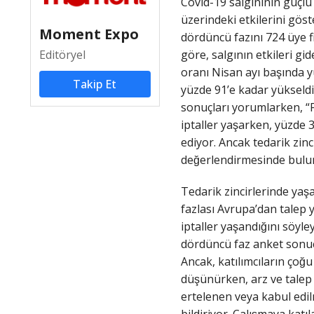
Covid-19 salgınının güçl
üzerindeki etkilerini gö
Moment Expo
dördüncü fazını 724 üye
Editöryel
göre, salgının etkileri gi
oranı Nisan ayı başında y
Takip Et
yüzde 91’e kadar yüksel
sonuçları yorumlarken, “Fi
iptaller yaşarken, yüzde 3
ediyor. Ancak tedarik zinci
değerlendirmesinde bulu
Tedarik zincirlerinde yas
fazlası Avrupa’dan talep 
iptaller yaşandığını söy
dördüncü faz anket sonuç
Ancak, katılımcıların çog
düşünürken, arz ve tale
ertelenen veya kabul edilme
bildiriyor. Çalışmaya katı