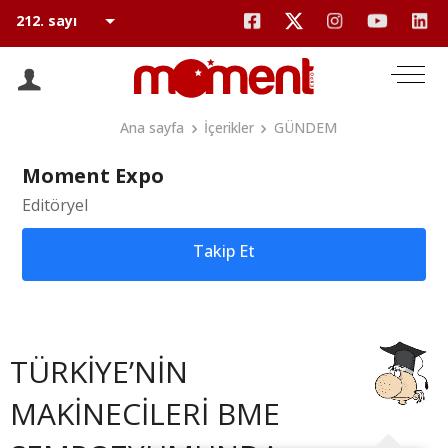
Ana sayfa
İçerikler
GÜNDEM
Moment Expo
Editöryel
Takip Et
TÜRKİYE’NİN
MAKİNECİLERİ BME