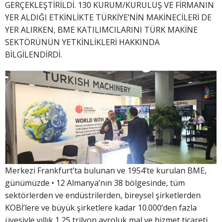
GERÇEKLEŞTİRİLDİ. 130 KURUM/KURULUŞ VE FİRMANIN
YER ALDIĞI ETKİNLİKTE TÜRKİYE’NİN MAKİNECİLERİ DE
YER ALIRKEN, BME KATILIMCILARINI TÜRK MAKİNE
SEKTÖRÜNÜN YETKİNLİKLERİ HAKKINDA
BİLGİLENDİRDİ.
Merkezi Frankfurt’ta bulunan ve 1954’te kurulan BME,
günümüzde • 12 Almanya’nın 38 bölgesinde, tüm
sektörlerden ve endüstrilerden, bireysel şirketlerden
KOBİ’lere ve büyük şirketlere kadar 10.000’den fazla
üyesiyle yıllık 1,25 trilyon avroluk mal ve hizmet ticareti