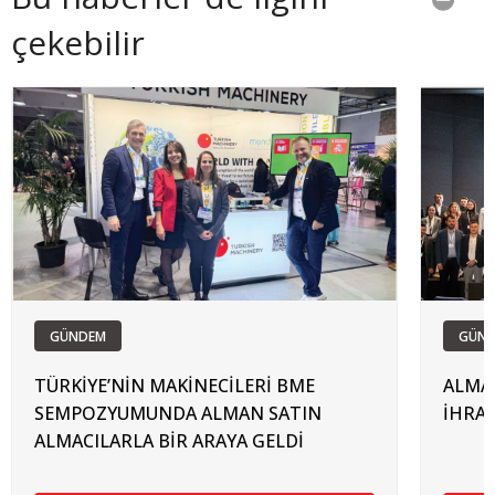
çekebilir
GÜNDEM
GÜN
TÜRKİYE’NİN MAKİNECİLERİ BME
ALMAN
SEMPOZYUMUNDA ALMAN SATIN
İHRAC
ALMACILARLA BİR ARAYA GELDİ