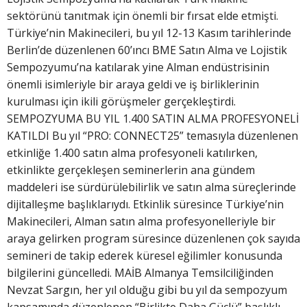
sektörünü tanıtmak için önemli bir fırsat elde etmişti.
Türkiye’nin Makinecileri, bu yıl 12-13 Kasım tarihlerinde
Berlin’de düzenlenen 60’ıncı BME Satın Alma ve Lojistik
Sempozyumu’na katılarak yine Alman endüstrisinin
önemli isimleriyle bir araya geldi ve iş birliklerinin
kurulması için ikili görüşmeler gerçekleştirdi.
SEMPOZYUMA BU YIL 1.400 SATIN ALMA PROFESYONELİ
KATILDI Bu yıl “PRO: CONNECT25” temasıyla düzenlenen
etkinliğe 1.400 satın alma profesyoneli katılırken,
etkinlikte gerçekleşen seminerlerin ana gündem
maddeleri ise sürdürülebilirlik ve satın alma süreçlerinde
dijitalleşme başlıklarıydı. Etkinlik süresince Türkiye’nin
Makinecileri, Alman satın alma profesyonelleriyle bir
araya gelirken program süresince düzenlenen çok sayıda
semineri de takip ederek küresel eğilimler konusunda
bilgilerini güncelledi. MAİB Almanya Temsilciliğinden
Nevzat Sargın, her yıl olduğu gibi bu yıl da sempozyum
kapsamında düzenlenen “Birlikte Daha Güçlü” başlıklı