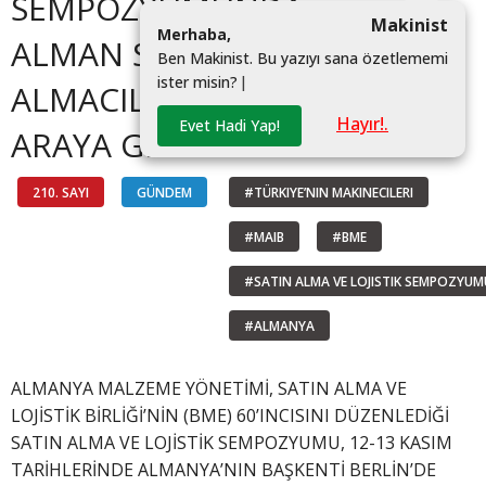
SEMPOZYUMUNDA
Makinist
M
e
r
h
a
b
a
,
ALMAN SATIN
B
e
n
M
a
k
i
n
i
s
t
.
B
u
y
a
z
ı
y
ı
s
a
n
a
ö
z
e
t
l
e
m
e
m
i
i
s
t
e
r
m
i
s
i
n
?
|
ALMACILARLA BİR
Hayır!.
Evet Hadi Yap!
ARAYA GELDİ
210. SAYI
GÜNDEM
#TÜRKIYE’NIN MAKINECILERI
#MAIB
#BME
#SATIN ALMA VE LOJISTIK SEMPOZYUM
#ALMANYA
ALMANYA MALZEME YÖNETİMİ, SATIN ALMA VE
LOJİSTİK BİRLİĞİ’NİN (BME) 60’INCISINI DÜZENLEDİĞİ
SATIN ALMA VE LOJİSTİK SEMPOZYUMU, 12-13 KASIM
TARİHLERİNDE ALMANYA’NIN BAŞKENTİ BERLİN’DE