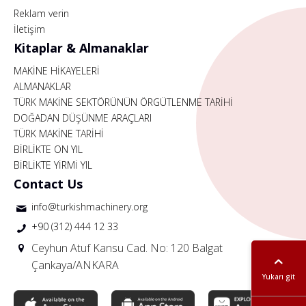
Reklam verin
İletişim
Kitaplar & Almanaklar
MAKİNE HİKAYELERİ
ALMANAKLAR
TÜRK MAKİNE SEKTÖRÜNÜN ÖRGÜTLENME TARİHİ
DOĞADAN DÜŞÜNME ARAÇLARI
TÜRK MAKİNE TARİHİ
BİRLİKTE ON YIL
BİRLİKTE YİRMİ YIL
Contact Us
info@turkishmachinery.org
+90 (312) 444 12 33
Ceyhun Atuf Kansu Cad. No: 120 Balgat
Çankaya/ANKARA
Yukarı git