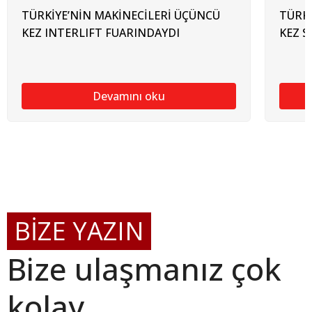
TÜRKİYE’NİN MAKİNECİLERİ ÜÇÜNCÜ
TÜRKİ
KEZ INTERLIFT FUARINDAYDI
KEZ 
Devamını oku
BİZE YAZIN
Bize ulaşmanız çok
kolay