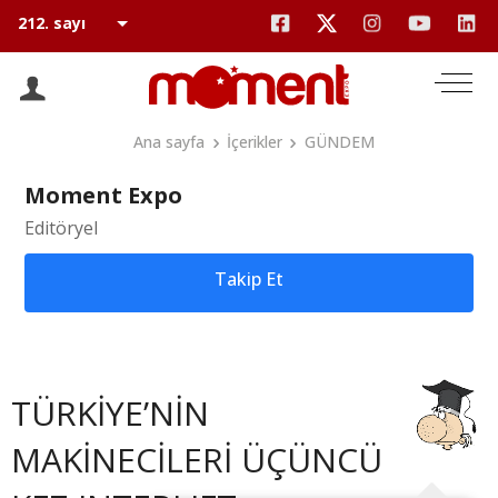
Ana sayfa
İçerikler
GÜNDEM
Moment Expo
Editöryel
Takip Et
TÜRKİYE’NİN
MAKİNECİLERİ ÜÇÜNCÜ