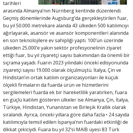
tarihleri
arasında Almanya’nın Nürnberg kentinde düzenlendi.
Geçmiş dönemlerinde Augsburg’da gerçekleştirilen fuar,
bu yıl 50.000 metrekare alanda 43 ülkeden 500 katılımcıyı
ağırlayarak, asansör ve asansör komponentleri alanında
en son teknolojilere ev sahipliği yaptı. 100’ün üzerinde
ülkeden 25.000’e yakın sektör profesyonelinin ziyaret
ettiği fuar, bu yıl ziyaretçi sayısı bakımından da önemli bir
sıçrama yaşadı. Fuarın 2023 yılındaki önceki edisyonunda
ziyaretçi sayısı 19.000 olarak ölçülmüştü. İtalya, Çin ve
Hindistan’ın ortak katılım organizasyonları ile küçük
ölçekli firmaların da fuarda ürün ve hizmetlerini
sergilemeleri fuarda ek bir hareketlilik yaratırken, fuara
en güçlü katılım gösteren ülkeler ise Almanya, Çin, İtalya,
Türkiye, Hindistan, Yunanistan ve Birleşik Krallık olarak
sıralandı. Ayrıca, önceki yıllara göre daha fazla • 24 sayıda
katılımcıyla temsil edilen İspanya’nın fuardaki etkinliği de
dikkat çekiciydi. Fuara bu yıl 32’si MAİB üyesi 83 Türk