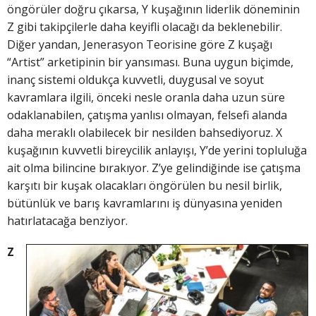
öngörüler doğru çıkarsa, Y kuşağının liderlik döneminin
Z gibi takipçilerle daha keyifli olacağı da beklenebilir.
Diğer yandan, Jenerasyon Teorisine göre Z kuşağı
“Artist” arketipinin bir yansıması. Buna uygun biçimde,
inanç sistemi oldukça kuvvetli, duygusal ve soyut
kavramlara ilgili, önceki nesle oranla daha uzun süre
odaklanabilen, çatışma yanlısı olmayan, felsefi alanda
daha meraklı olabilecek bir nesilden bahsediyoruz. X
kuşağının kuvvetli bireycilik anlayışı, Y’de yerini topluluğa
ait olma bilincine bırakıyor. Z’ye gelindiğinde ise çatışma
karşıtı bir kuşak olacakları öngörülen bu nesil birlik,
bütünlük ve barış kavramlarını iş dünyasına yeniden
hatırlatacağa benziyor.
Z