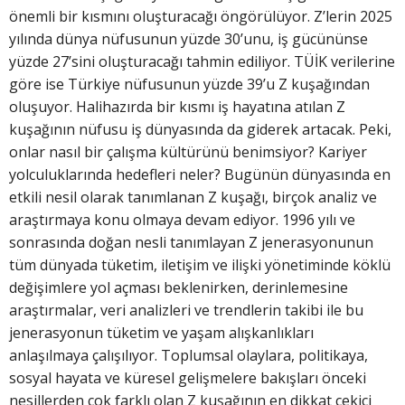
önemli bir kısmını oluşturacağı öngörülüyor. Z’lerin 2025
yılında dünya nüfusunun yüzde 30’unu, iş gücününse
yüzde 27’sini oluşturacağı tahmin ediliyor. TÜİK verilerine
göre ise Türkiye nüfusunun yüzde 39’u Z kuşağından
oluşuyor. Halihazırda bir kısmı iş hayatına atılan Z
kuşağının nüfusu iş dünyasında da giderek artacak. Peki,
onlar nasıl bir çalışma kültürünü benimsiyor? Kariyer
yolculuklarında hedefleri neler? Bugünün dünyasında en
etkili nesil olarak tanımlanan Z kuşağı, birçok analiz ve
araştırmaya konu olmaya devam ediyor. 1996 yılı ve
sonrasında doğan nesli tanımlayan Z jenerasyonunun
tüm dünyada tüketim, iletişim ve ilişki yönetiminde köklü
değişimlere yol açması beklenirken, derinlemesine
araştırmalar, veri analizleri ve trendlerin takibi ile bu
jenerasyonun tüketim ve yaşam alışkanlıkları
anlaşılmaya çalışılıyor. Toplumsal olaylara, politikaya,
sosyal hayata ve küresel gelişmelere bakışları önceki
nesillerden çok farklı olan Z kuşağının en dikkat çekici