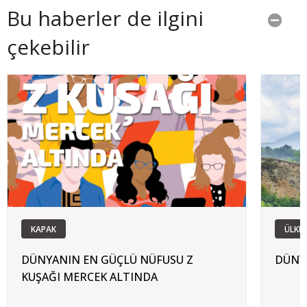
Bu haberler de ilgini
çekebilir
KAPAK
ÜLKE
DÜNYANIN EN GÜÇLÜ NÜFUSU Z
DÜNYA
KUŞAĞI MERCEK ALTINDA