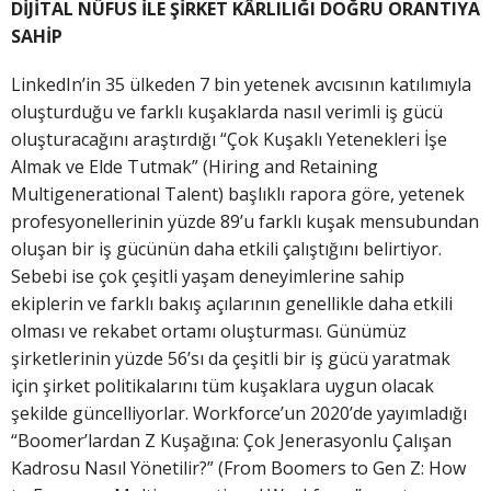
DİJİTAL NÜFUS İLE ŞİRKET KÂRLILIĞI DOĞRU ORANTIYA
SAHİP
LinkedIn’in 35 ülkeden 7 bin yetenek avcısının katılımıyla
oluşturduğu ve farklı kuşaklarda nasıl verimli iş gücü
oluşturacağını araştırdığı “Çok Kuşaklı Yetenekleri İşe
Almak ve Elde Tutmak” (Hiring and Retaining
Multigenerational Talent) başlıklı rapora göre, yetenek
profesyonellerinin yüzde 89’u farklı kuşak mensubundan
oluşan bir iş gücünün daha etkili çalıştığını belirtiyor.
Sebebi ise çok çeşitli yaşam deneyimlerine sahip
ekiplerin ve farklı bakış açılarının genellikle daha etkili
olması ve rekabet ortamı oluşturması. Günümüz
şirketlerinin yüzde 56’sı da çeşitli bir iş gücü yaratmak
için şirket politikalarını tüm kuşaklara uygun olacak
şekilde güncelliyorlar. Workforce’un 2020’de yayımladığı
“Boomer’lardan Z Kuşağına: Çok Jenerasyonlu Çalışan
Kadrosu Nasıl Yönetilir?” (From Boomers to Gen Z: How