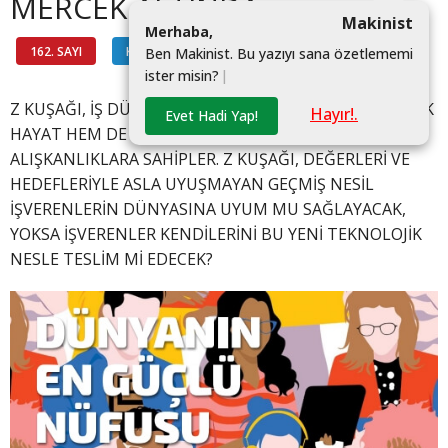
MERCEK ALTINDA
Makinist
M
e
r
h
a
b
a
,
162. SAYI
KAPAK
#
B
e
n
M
a
k
i
n
i
s
t
.
B
u
y
a
z
ı
y
ı
s
a
n
a
ö
z
e
t
l
e
m
e
m
i
i
s
t
e
r
m
i
s
i
n
?
|
Z KUŞAĞI, İŞ DÜNYASINA ADIM ATTI VE HEM GÜNDELİK
Hayır!.
Evet Hadi Yap!
HAYAT HEM DE ÇALIŞMA HAYATINDA FARKLI
ALIŞKANLIKLARA SAHİPLER. Z KUŞAĞI, DEĞERLERİ VE
HEDEFLERİYLE ASLA UYUŞMAYAN GEÇMİŞ NESİL
İŞVERENLERİN DÜNYASINA UYUM MU SAĞLAYACAK,
YOKSA İŞVERENLER KENDİLERİNİ BU YENİ TEKNOLOJİK
NESLE TESLİM Mİ EDECEK?