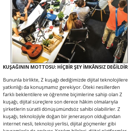
KUŞAĞININ MOTTOSU: HİÇBİR ŞEY İMKÂNSIZ DEĞİLDİR
Bununla birlikte, Z kuşağı dediğimizde dijital teknolojilere
yatkınlığı da konuşmamız gerekiyor. Öteki nesillerden
farklı beklentilere ve öğrenme biçimlerine sahip olan Z
kuşağı, dijital süreçlere son derece hâkim olmalarıyla
şirketlerin süratli dönüşümündsöz sahibi olabilirler. Z
kuşağı, teknolojiyle doğan bir jenerasyon olduğundan
internet nesli, teknoloji yerlisi, dijital göçmenler gibi