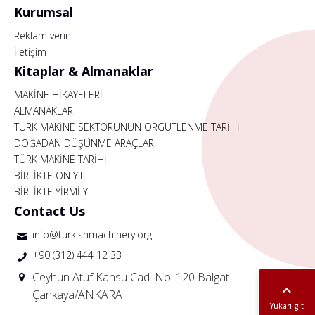
Kurumsal
Reklam verin
İletişim
Kitaplar & Almanaklar
MAKİNE HİKAYELERİ
ALMANAKLAR
TÜRK MAKİNE SEKTÖRÜNÜN ÖRGÜTLENME TARİHİ
DOĞADAN DÜŞÜNME ARAÇLARI
TÜRK MAKİNE TARİHİ
BİRLİKTE ON YIL
BİRLİKTE YİRMİ YIL
Contact Us
info@turkishmachinery.org
+90 (312) 444 12 33
Ceyhun Atuf Kansu Cad. No: 120 Balgat
Çankaya/ANKARA
Yukarı git