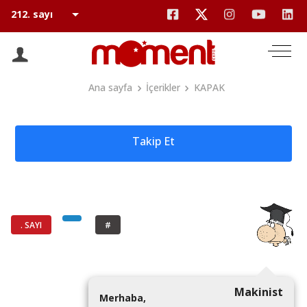
Ana sayfa
İçerikler
KAPAK
Takip Et
. SAYI
#
Makinist
M
e
r
h
a
b
a
,