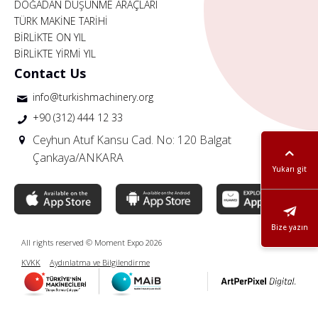
DOĞADAN DÜŞÜNME ARAÇLARI
TÜRK MAKİNE TARİHİ
BİRLİKTE ON YIL
BİRLİKTE YİRMİ YIL
Contact Us
info@turkishmachinery.org
+90 (312) 444 12 33
Ceyhun Atuf Kansu Cad. No: 120 Balgat
Çankaya/ANKARA
Yukarı git
Bize yazın
All rights reserved © Moment Expo 2026
KVKK
Aydınlatma ve Bilgilendirme