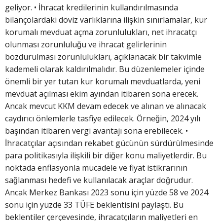
geliyor. • İhracat kredilerinin kullandırılmasında
bilançolardaki döviz varlıklarına ilişkin sınırlamalar, kur
korumalı mevduat açma zorunlulukları, net ihracatçı
olunması zorunluluğu ve ihracat gelirlerinin
bozdurulması zorunlulukları, açıklanacak bir takvimle
kademeli olarak kaldırılmalıdır. Bu düzenlemeler içinde
önemli bir yer tutan kur korumalı mevduatlarda, yeni
mevduat açılması ekim ayından itibaren sona erecek.
Ancak mevcut KKM devam edecek ve alınan ve alınacak
caydırıcı önlemlerle tasfiye edilecek. Örneğin, 2024 yılı
başından itibaren vergi avantajı sona erebilecek. •
İhracatçılar açısından rekabet gücünün sürdürülmesinde
para politikasıyla ilişkili bir diğer konu maliyetlerdir. Bu
noktada enflasyonla mücadele ve fiyat istikrarının
sağlanması hedefi ve kullanılacak araçlar doğrudur.
Ancak Merkez Bankası 2023 sonu için yüzde 58 ve 2024
sonu için yüzde 33 TÜFE beklentisini paylaştı. Bu
beklentiler çerçevesinde, ihracatçıların maliyetleri en