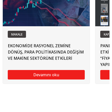
MAKALE
KAPA
EKONOMİDE RASYONEL ZEMİNE
PAND
DÖNÜŞ, PARA POLİTİKASINDA DEĞİŞİM
ETKİL
VE MAKİNE SEKTÖRÜNE ETKİLERİ
“FİYA
YAPIL
Devamını oku