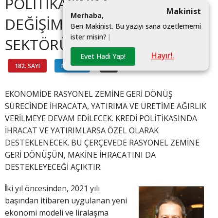
POLİTİKASINDA
Makinist
M
e
r
h
a
b
a
,
DEĞİŞİM VE MAKİNE
B
e
n
M
a
k
i
n
i
s
t
.
B
u
y
a
z
ı
y
ı
s
a
n
a
ö
z
e
t
l
e
m
e
m
i
i
s
t
e
r
m
i
s
i
n
?
|
SEKTÖRÜNE ETKİLERİ
Hayır!.
Evet Hadi Yap!
182. SAYI
MAKALE
#
EKONOMİDE RASYONEL ZEMİNE GERİ DÖNÜŞ
SÜRECİNDE İHRACATA, YATIRIMA VE ÜRETİME AĞIRLIK
VERİLMEYE DEVAM EDİLECEK. KREDİ POLİTİKASINDA
İHRACAT VE YATIRIMLARSA ÖZEL OLARAK
DESTEKLENECEK. BU ÇERÇEVEDE RASYONEL ZEMİNE
GERİ DÖNÜŞÜN, MAKİNE İHRACATINI DA
DESTEKLEYECEĞİ AÇIKTIR.
İ
ki yıl öncesinden, 2021 yılı
başından itibaren uygulanan yeni
ekonomi modeli ve liralaşma