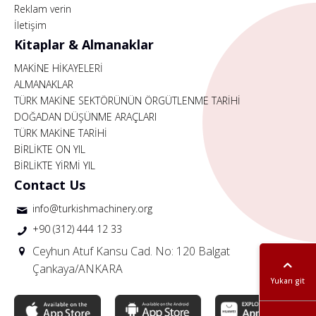
Reklam verin
İletişim
Kitaplar & Almanaklar
MAKİNE HİKAYELERİ
ALMANAKLAR
TÜRK MAKİNE SEKTÖRÜNÜN ÖRGÜTLENME TARİHİ
DOĞADAN DÜŞÜNME ARAÇLARI
TÜRK MAKİNE TARİHİ
BİRLİKTE ON YIL
BİRLİKTE YİRMİ YIL
Contact Us
info@turkishmachinery.org
+90 (312) 444 12 33
Ceyhun Atuf Kansu Cad. No: 120 Balgat
Çankaya/ANKARA
Yukarı git