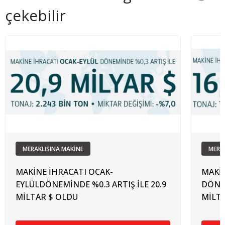
çekebilir
MERAKLISINA MAKİNE
MERA
MAKİNE İHRACATI OCAK-
MAKİ
EYLÜLDÖNEMİNDE %0.3 ARTIŞ İLE 20.9
DÖNEM
MİLTAR $ OLDU
MİLTA