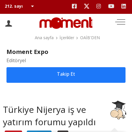
Ana sayfa
İçerikler
OAİB'DEN
Moment Expo
Editöryel
Takip Et
Türkiye Nijerya iş ve
yatırım forumu yapıldı