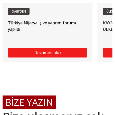
OAİB'DEN
ÜLKE
Türkiye Nijerya iş ve yatırım forumu
KAYNA
yapıldı
ÜLKE:
Devamını oku
BİZE YAZIN