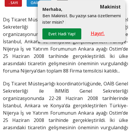
. SAYI
OAİB'DEN
#
Makinist
M
e
r
h
a
b
a
,
B
e
n
M
a
k
i
n
i
s
t
.
B
u
y
a
z
ı
y
ı
s
a
n
a
ö
z
e
t
l
e
m
e
m
i
Dış Ticaret Müsteşarlığı koordinatörlüğünde, OAİB Genel
i
s
t
e
r
m
i
s
i
n
?
|
Sekreterliği ile İMMİB Genel Sekreterliği
Hayır!.
Evet Hadi Yap!
organizasyonunda 22-28 Haziran 2008 tarihlerinde
İstanbul, Ankara ve Konya’da gerçekleştirilen Türkiye-
Nijerya İş ve Yatırım Forumunun Ankara ayağı Ostim’de
25 Haziran 2008 tarihinde gerçekleştirildi. İki ülke
arasındaki ticaretin gelişmesinin öneminin vurgulandığı
foruma Nijerya’dan toplam 88 Firma temsilcisi katıldı...
Dış Ticaret Müsteşarlığı koordinatörlüğünde, OAİB Genel
Sekreterliği ile İMMİB Genel Sekreterliği
organizasyonunda 22-28 Haziran 2008 tarihlerinde
İstanbul, Ankara ve Konya’da gerçekleştirilen Türkiye-
Nijerya İş ve Yatırım Forumunun Ankara ayağı Ostim’de
25 Haziran 2008 tarihinde gerçekleştirildi. İki ülke
arasındaki ticaretin gelişmesinin öneminin vurgulandığı