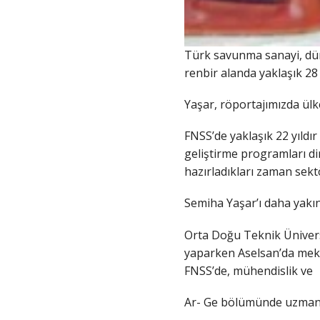
Türk savunma sanayi, düny
renbir alanda yaklaşık 28 
Yaşar, röportajımızda ülk
FNSS’de yaklaşık 22 yıld
geliştirme programları di
hazırladıkları zaman sektö
Semiha Yaşar’ı daha yakın
Orta Doğu Teknik Ünivers
yaparken Aselsan’da meka
FNSS’de, mühendislik ve
Ar- Ge bölümünde uzman 