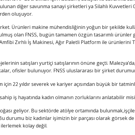
lunan diğer savunma sanayi şirketleri ya Silahlı Kuvvetleri
erden oluşuyor.
et. Ürünleri makine mühendisliğinin yoğun bir şekilde kullanı
muş olan FNSS, bugün tamamen özgün tasarımlı ürünler geliş
i Zırhlı İş Makinesi, Ağır Paletli Platform ile ürünlerini Tü
jelerinin satışları yurtiçi satışlarının önüne geçti. Malezya’d
rikalar, ofisler bulunuyor. FNSS uluslararası bir şirket durumu
çin 22 yıldır severek ve kariyer açısından büyük bir tatminle
ahip iş hayatında kadın olmanın zorluklarını anlatabilir misi
doğası geliyor. Bu sektörde atölye ortamında bulunmak,işçile
Bu durumu biz kadınlar işimizin bir parçası olarak görsek de
ilerlemek kolay değil.