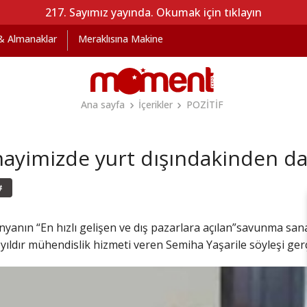
217. Sayımız yayında. Okumak için tıklayın
 & Almanaklar
Meraklısına Makine
Ana sayfa
İçerikler
POZİTİF
yimizde yurt dışındakinden dah
#
anın “En hızlı gelişen ve dış pazarlara açılan”savunma sanay
yıldır mühendislik hizmeti veren Semiha Yaşarile söyleşi gerç