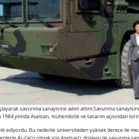
aşlayarak savunma sanayisine adım attım.Savunma sanayisin
 1984 yılında Aselsan, mühendislik ve tasarım açısından birinc
vik ediyordu. Bu nedenle üniversiteden yüksek derece ile me
nlerle Ar-Ge’ci olmak için Aselsan’ı, dolayısı ile savunma sa