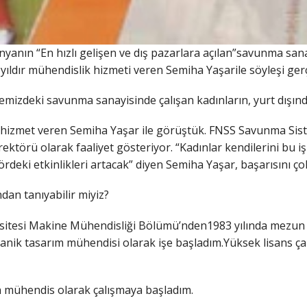
anın “En hızlı gelişen ve dış pazarlara açılan”savunma sanay
yıldır mühendislik hizmeti veren Semiha Yaşarile söyleşi gerç
emizdeki savunma sanayisinde çalışan kadınların, yurt dışınd
ır hizmet veren Semiha Yaşar ile görüştük. FNSS Savunma Si
rektörü olarak faaliyet gösteriyor. “Kadınlar kendilerini bu 
rdeki etkinlikleri artacak” diyen Semiha Yaşar, başarısını ço
dan tanıyabilir miyiz?
itesi Makine Mühendisliği Bölümü’nden1983 yılında mezun o
nik tasarım mühendisi olarak işe başladım.Yüksek lisans çal
mühendis olarak çalışmaya başladım.