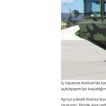
İş hayatına Aselsan’da b
açıklayayım:İşe başladığım
Ayrıca yüksek lisansa teş
oluyordu. Bende aynı nede