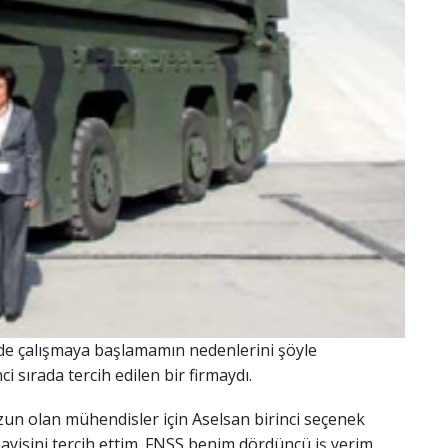
de çalışmaya başlamamın nedenlerini şöyle
i sırada tercih edilen bir firmaydı.
zun olan mühendisler için Aselsan birinci seçenek
nayisini tercih ettim. FNSS benim dördüncü iş yerim.