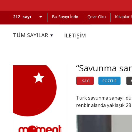
Bu Sayıyı İndir
Çevir Oku
Kitaplar
TÜM SAYILAR
İLETİŞİM
“Savunma sana
. SAYI
POZİTİF
Türk savunma sanayi, düny
renbir alanda yaklaşık 28 