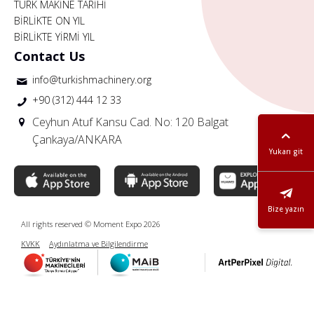
TÜRK MAKİNE TARİHİ
BİRLİKTE ON YIL
BİRLİKTE YİRMİ YIL
Contact Us
info@turkishmachinery.org
+90 (312) 444 12 33
Ceyhun Atuf Kansu Cad. No: 120 Balgat
Çankaya/ANKARA
Yukarı git
Bize yazın
All rights reserved © Moment Expo 2026
KVKK
Aydınlatma ve Bilgilendirme