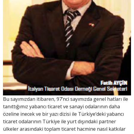
Bu sayımızdan itibaren, 97’nci sayımızda genel hatları ile
tanıttığımız yabancı ticaret ve sanayi odalarının daha
özeline inecek ve bir yazı dizisi ile Türkiye’deki yabancı
ticaret odalarının Türkiye ile yurt dışındaki partner
ülkeler arasındaki toplam ticaret hacmine nasıl katkılar