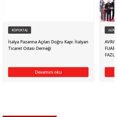
RÖPORTAJ
GÜN
İtalya Pazarına Açılan Doğru Kapı: İtalyan
AVRAS
Ticaret Odası Derneği
FUARL
FAZLA
Devamını oku