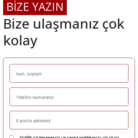
BİZE YAZIN
Bize ulaşmanız çok
kolay
Gizlilik sözleşmesi
'ni ve
çerez politikası
'nı okudum