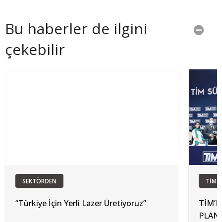
Bu haberler de ilgini
çekebilir
SEKTÖRDEN
TİM'
“Türkiye İçin Yerli Lazer Üretiyoruz”
TİM’D
PLANI