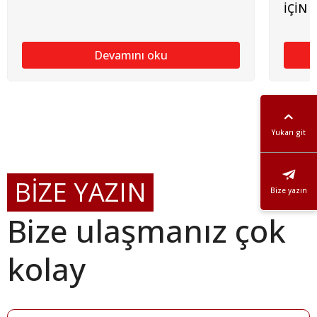
İÇİN 
Devamını oku
Yukarı git
BİZE YAZIN
Bize yazın
Bize ulaşmanız çok
kolay