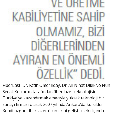
FiberLast, Dr. Fatih Ömer İlday, Dr. Ali Nihat Dilek ve Nuh
Sedat Kurtaran tarafından fiber lazer teknolojisini
Türkiye’ye kazandırmak amacıyla yüksek teknoloji bir
sanayi firması olarak 2007 yılında Ankara’da kuruldu.
Kendi özgün fiber lazer ürünlerini geliştirmek dışında