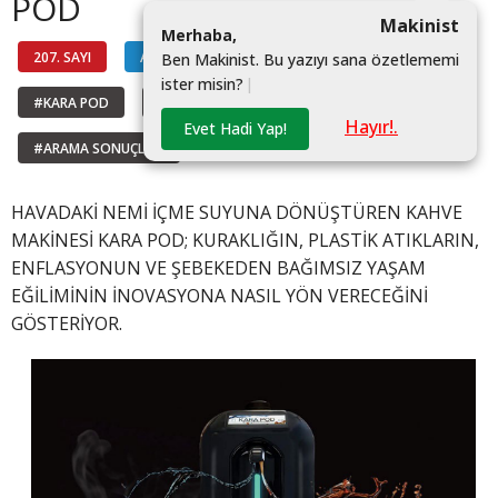
POD
Makinist
M
e
r
h
a
b
a
,
207. SAYI
AKTÜEL TEKNOLOJİ
B
e
n
M
a
k
i
n
i
s
t
.
B
u
y
a
z
ı
y
ı
s
a
n
a
ö
z
e
t
l
e
m
e
m
i
i
s
t
e
r
m
i
s
i
n
?
|
#KARA POD
#EPIPHANY
#ESET
Hayır!.
Evet Hadi Yap!
#ARAMA SONUÇLARI
HAVADAKİ NEMİ İÇME SUYUNA DÖNÜŞTÜREN KAHVE
MAKİNESİ KARA POD; KURAKLIĞIN, PLASTİK ATIKLARIN,
ENFLASYONUN VE ŞEBEKEDEN BAĞIMSIZ YAŞAM
EĞİLİMİNİN İNOVASYONA NASIL YÖN VERECEĞİNİ
GÖSTERİYOR.