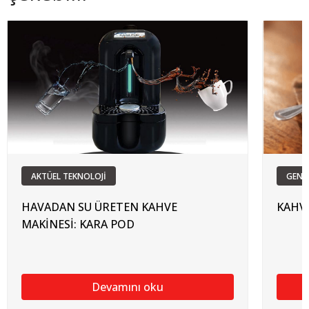
AKTÜEL TEKNOLOJİ
GENC
HAVADAN SU ÜRETEN KAHVE
KAHVE
MAKİNESİ: KARA POD
Devamını oku