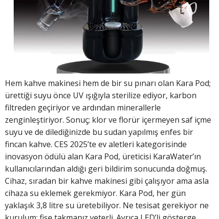
Hem kahve makinesi hem de bir su pınarı olan Kara Pod;
ürettiği suyu önce UV ışığıyla sterilize ediyor, karbon
filtreden geçiriyor ve ardından minerallerle
zenginleştiriyor. Sonuç; klor ve florür içermeyen saf içme
suyu ve de dilediğinizde bu sudan yapılmış enfes bir
fincan kahve. CES 2025’te ev aletleri kategorisinde
inovasyon ödülü alan Kara Pod, üreticisi KaraWater’ın
kullanıcılarından aldığı geri bildirim sonucunda doğmuş.
Cihaz, sıradan bir kahve makinesi gibi çalışıyor ama asla
cihaza su eklemek gerekmiyor. Kara Pod, her gün
yaklaşık 3,8 litre su üretebiliyor. Ne tesisat gerekiyor ne
kurulum; fişe takmanız yeterli. Ayrıca LED’li gösterge