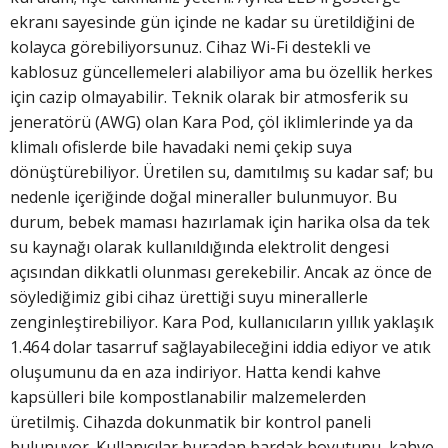
ekranı sayesinde gün içinde ne kadar su üretildiğini de
kolayca görebiliyorsunuz. Cihaz Wi-Fi destekli ve
kablosuz güncellemeleri alabiliyor ama bu özellik herkes
için cazip olmayabilir. Teknik olarak bir atmosferik su
jeneratörü (AWG) olan Kara Pod, çöl iklimlerinde ya da
klimalı ofislerde bile havadaki nemi çekip suya
dönüştürebiliyor. Üretilen su, damıtılmış su kadar saf; bu
nedenle içeriğinde doğal mineraller bulunmuyor. Bu
durum, bebek maması hazırlamak için harika olsa da tek
su kaynağı olarak kullanıldığında elektrolit dengesi
açısından dikkatli olunması gerekebilir. Ancak az önce de
söylediğimiz gibi cihaz ürettiği suyu minerallerle
zenginleştirebiliyor. Kara Pod, kullanıcıların yıllık yaklaşık
1.464 dolar tasarruf sağlayabileceğini iddia ediyor ve atık
oluşumunu da en aza indiriyor. Hatta kendi kahve
kapsülleri bile kompostlanabilir malzemelerden
üretilmiş. Cihazda dokunmatik bir kontrol paneli
bulunuyor. Kullanıcılar buradan bardak boyutunu, kahve