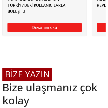
TÜRKİYE’DEKİ KULLANICILARLA
REPLA
BULUŞTU
Devamını oku
BİZE YAZIN
Bize ulaşmanız çok
kolay