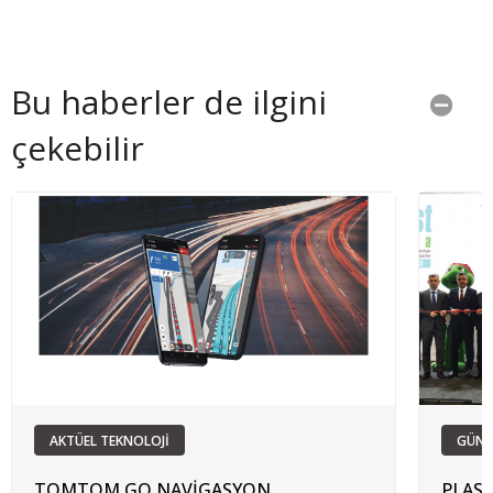
Bu haberler de ilgini
çekebilir
AKTÜEL TEKNOLOJİ
GÜN
TOMTOM GO NAVİGASYON
PLAS