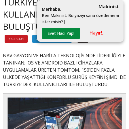
TÜRKİYE’DEKİ
Makinist
M
e
r
h
a
b
a
,
KULLANICILARLA
B
e
n
M
a
k
i
n
i
s
t
.
B
u
y
a
z
ı
y
ı
s
a
n
a
ö
z
e
t
l
e
m
e
m
i
i
s
t
e
r
m
i
s
i
n
?
|
BULUŞTU
Hayır!.
Evet Hadi Yap!
163. SAYI
AKTÜEL TEKNOLOJİ
#
NAVİGASYON VE HARİTA TEKNOLOJİSİNDE LİDERLİĞİYLE
TANINAN; İOS VE ANDROID BAZLI CİHAZLARA
UYGULAMALAR ÜRETEN TOMTOM, 150’DEN FAZLA
ÜLKEDE YAŞATTIĞI KONFORLU SÜRÜŞ KEYFİNİ ŞİMDİ DE
TÜRKİYE’DEKİ KULLANICILARI İLE BULUŞTURDU.