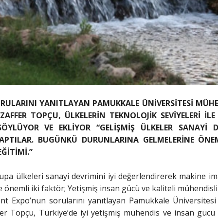
ULARINI YANITLAYAN PAMUKKALE ÜNİVERSİTESİ MÜHEN
ZAFFER TOPÇU, ÜLKELERİN TEKNOLOJİK SEVİYELERİ İL
SÖYLÜYOR VE EKLİYOR “GELİŞMİŞ ÜLKELER SANAYİ D
APTILAR. BUGÜNKÜ DURUNLARINA GELMELERİNE ÖNEM
ĞİTİMİ.”
upa ülkeleri sanayi devrimini iyi değerlendirerek makine im
nemli iki faktör; Yetişmiş insan gücü ve kaliteli mühendislik
ent Expo’nun sorularını yanıtlayan Pamukkale Üniversites
er Topçu, Türkiye’de iyi yetişmiş mühendis ve insan gücü o