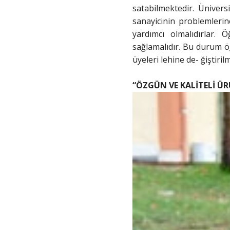
satabilmektedir. Ünivers
sanayicinin problemlerin
yardımcı olmalıdırlar. 
sağlamalıdır. Bu durum öğ
üyeleri lehine de- ğiştiri
“ÖZGÜN VE KALİTELİ Ü