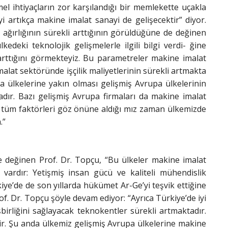
mel ihtiyaçların zor karşılandığı bir memlekette uçakla
 artıkça makine imalat sanayi de gelişecektir” diyor.
 ağırlığının sürekli arttığının görüldüğüne de değinen
edeki teknolojik gelişmelerle ilgili bilgi verdi- ğine
 arttığını görmekteyiz. Bu parametreler makine imalat
lat sektöründe işçilik maliyetlerinin sürekli artmakta
 ülkelerine yakın olması gelişmiş Avrupa ülkelerinin
ır. Bazı gelişmiş Avrupa firmaları da makine imalat
i tüm faktörleri göz önüne aldığı mız zaman ülkemizde
m.”
de değinen Prof. Dr. Topçu, “Bu ülkeler makine imalat
vardır: Yetişmiş insan gücü ve kaliteli mühendislik
kiye’de de son yıllarda hükümet Ar-Ge’yi teşvik ettiğine
. Dr. Topçu şöyle devam ediyor: “Ayrıca Türkiye’de iyi
birliğini sağlayacak teknokentler sürekli artmaktadır.
ir. Şu anda ülkemiz gelişmiş Avrupa ülkelerine makine