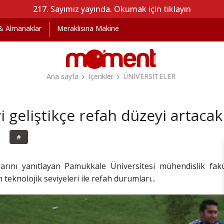
217. Sayımız yayında. Okumak için tıklayın
 & Almanaklar
Meraklısına Makine
Ana sayfa
İçerikler
ÜNİVERSİTELER
 geliştikçe refah düzeyi artacak
#
rını yanıtlayan Pamukkale Üniversitesi mühendislik fakü
teknolojik seviyeleri ile refah durumları...