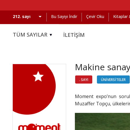
Bu Sayıyı İndir
Çevir Oku
Kitaplar
TÜM SAYILAR
İLETİŞİM
Makine sanayi
. SAYI
ÜNİVERSİTELER
Moment expo’nun sorula
Muzaffer Topçu, ülkelerin 