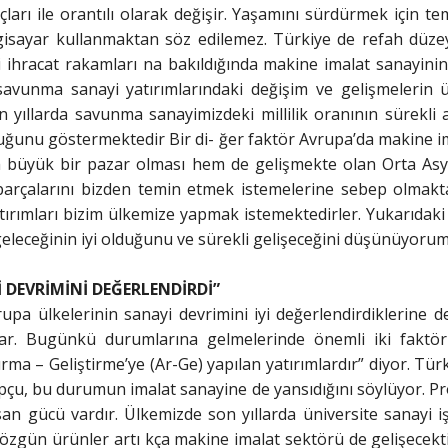
çları ile orantılı olarak değişir. Yaşamını sürdürmek için te
isayar kullanmaktan söz edilemez. Türkiye de refah düzeyi
i ihracat rakamları na bakıldığında makine imalat sanayinin
savunma sanayi yatırımlarındaki değişim ve gelişmelerin ülk
n yıllarda savunma sanayimizdeki millilik oranının sürekli
ğunu göstermektedir Bir di- ğer faktör Avrupa’da makine ima
 büyük bir pazar olması hem de gelişmekte olan Orta Asya
arçalarını bizden temin etmek istemelerine sebep olmaktad
tırımları bizim ülkemize yapmak istemektedirler. Yukarıdak
eleceğinin iyi olduğunu ve sürekli gelişeceğini düşünüyoru
İ
DEVRİMİNİ DEĞERLENDİRDİ”
upa ülkelerinin sanayi devrimini iyi değerlendirdiklerine 
lar. Bugünkü durumlarına gelmelerinde önemli iki faktör 
ırma – Geliştirme’ye (Ar-Ge) yapılan yatırımlardır” diyor. Tür
çu, bu durumun imalat sanayine de yansıdığını söylüyor. Prof
an gücü vardır. Ülkemizde son yıllarda üniversite sanayi iş
özgün ürünler artı kça makine imalat sektörü de gelişecekt