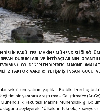
DİSLİK FAKÜLTESİ MAKİNE MÜHENDİSLİĞİ BÖLÜM
E REFAH DURUMLARI VE İHTİYAÇLARININ ORANTILI
EVRİMİNİ İYİ DEĞERLENDİREREK MAKİNE İMALAT
Lİ 2 FAKTÖR VARDIR: YETİŞMİŞ İNSAN GÜCÜ VE
alat sektörüne yatırım yaptılar. Bu ülkelerin bugünkü
 eğitiminin yanı sıra Araştı rma – Geliştirme’ye (Ar-Ge)
i Mühendislik Fakültesi Makine Mühendisli- ği Bölüm
lduğunu söyleyerek, “Ülkelerin teknolojik seviyeleri,