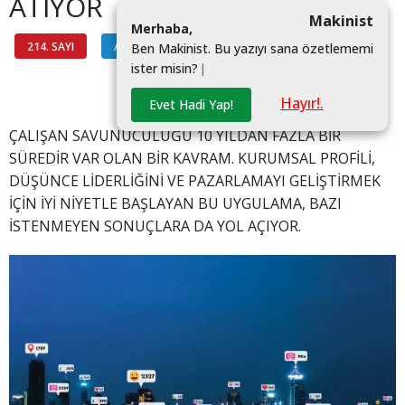
ATIYOR
Makinist
M
e
r
h
a
b
a
,
214. SAYI
AKTÜEL TEKNOLOJİ
#DIJITAL DÜNYA
B
e
n
M
a
k
i
n
i
s
t
.
B
u
y
a
z
ı
y
ı
s
a
n
a
ö
z
e
t
l
e
m
e
m
i
i
s
t
e
r
m
i
s
i
n
?
|
#AŞIRI PAYLAŞIM
Hayır!.
Evet Hadi Yap!
ÇALIŞAN SAVUNUCULUĞU 10 YILDAN FAZLA BİR
SÜREDİR VAR OLAN BİR KAVRAM. KURUMSAL PROFİLİ,
DÜŞÜNCE LİDERLİĞİNİ VE PAZARLAMAYI GELİŞTİRMEK
İÇİN İYİ NİYETLE BAŞLAYAN BU UYGULAMA, BAZI
İSTENMEYEN SONUÇLARA DA YOL AÇIYOR.