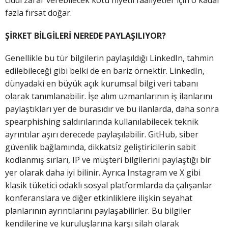
ciddi zarar verebilecek kötü niyetli faaliyetler için o kadar
fazla fırsat doğar.
ŞİRKET BİLGİLERİ NEREDE PAYLAŞILIYOR?
Genellikle bu tür bilgilerin paylaşıldığı LinkedIn, tahmin
edilebileceği gibi belki de en bariz örnektir. LinkedIn,
dünyadaki en büyük açık kurumsal bilgi veri tabanı
olarak tanımlanabilir. İşe alım uzmanlarının iş ilanlarını
paylaştıkları yer de burasıdır ve bu ilanlarda, daha sonra
spearphishing saldırılarında kullanılabilecek teknik
ayrıntılar aşırı derecede paylaşılabilir. GitHub, siber
güvenlik bağlamında, dikkatsiz geliştiricilerin sabit
kodlanmış sırları, IP ve müşteri bilgilerini paylaştığı bir
yer olarak daha iyi bilinir. Ayrıca Instagram ve X gibi
klasik tüketici odaklı sosyal platformlarda da çalışanlar
konferanslara ve diğer etkinliklere ilişkin seyahat
planlarının ayrıntılarını paylaşabilirler. Bu bilgiler
kendilerine ve kuruluşlarına karşı silah olarak