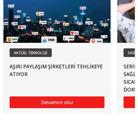
AKTÜEL TEKNOLOJİ
SAĞL
AŞIRI PAYLAŞIM ŞİRKETLERİ TEHLİKEYE
SERİ
ATIYOR
SAĞLI
SICA
DOKU
Devamını oku