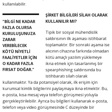
kullanılabilir.
ŞİRKET BİLGİLERİ SİLAH OLARAK
KULLANILIR MI?
"BİLGİ NE KADAR
FAZLA OLURSA
Tipik bir sosyal mühendislik
KURULUŞUNUZA
saldırısının ilk aşaması istihbarat
ZARAR
toplamaktır. Bir sonraki aşama ise
VEREBİLECEK
alıcının cihazına farkında olmadan
KÖTÜ NİYETLİ
kötü amaçlı yazılım yüklemeye
FAALİYETLER İÇİN
O KADAR FAZLA
ikna etmek için tasarlanmış bir
FIRSAT DOĞAR."
spearphishing saldırısında bu
istihbaratı silah olarak
kullanmaktır. Ya da potansiyel olarak, ilk erişim için
kurumsal kimlik bilgilerini paylaşmaya ikna etmektir. Bu,
e-posta, kısa mesaj veya telefon görüşmesi yoluyla
gerçekleştirilebilir. Ayrıca bu bilgileri kullanarak e-posta,
telefon veya video görüşmesinde C düzeyinde bir