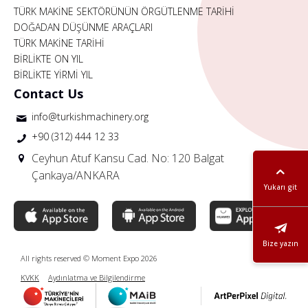
TÜRK MAKİNE SEKTÖRÜNÜN ÖRGÜTLENME TARİHİ
DOĞADAN DÜŞÜNME ARAÇLARI
TÜRK MAKİNE TARİHİ
BİRLİKTE ON YIL
BİRLİKTE YİRMİ YIL
Contact Us
info@turkishmachinery.org
+90 (312) 444 12 33
Ceyhun Atuf Kansu Cad. No: 120 Balgat
Çankaya/ANKARA
Yukarı git
Bize yazın
All rights reserved © Moment Expo 2026
KVKK
Aydınlatma ve Bilgilendirme