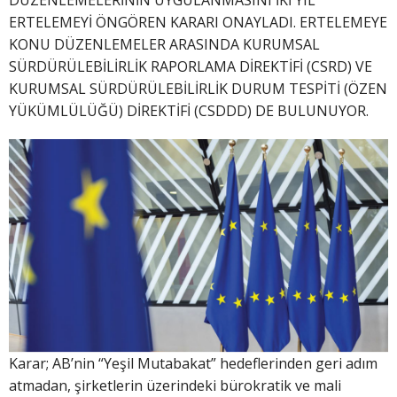
DÜZENLEMELERİNİN UYGULANMASINI İKİ YIL
ERTELEMEYİ ÖNGÖREN KARARI ONAYLADI. ERTELEMEYE
KONU DÜZENLEMELER ARASINDA KURUMSAL
SÜRDÜRÜLEBİLİRLİK RAPORLAMA DİREKTİFİ (CSRD) VE
KURUMSAL SÜRDÜRÜLEBİLİRLİK DURUM TESPİTİ (ÖZEN
YÜKÜMLÜLÜĞÜ) DİREKTİFİ (CSDDD) DE BULUNUYOR.
Karar; AB’nin “Yeşil Mutabakat” hedeflerinden geri adım
atmadan, şirketlerin üzerindeki bürokratik ve mali