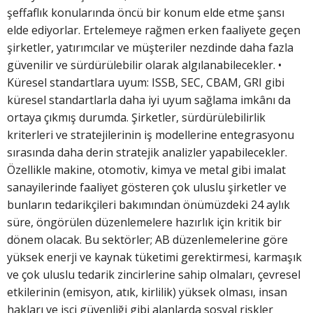
şeffaflık konularında öncü bir konum elde etme şansı
elde ediyorlar. Ertelemeye rağmen erken faaliyete geçen
şirketler, yatırımcılar ve müşteriler nezdinde daha fazla
güvenilir ve sürdürülebilir olarak algılanabilecekler. •
Küresel standartlara uyum: ISSB, SEC, CBAM, GRI gibi
küresel standartlarla daha iyi uyum sağlama imkânı da
ortaya çıkmış durumda. Şirketler, sürdürülebilirlik
kriterleri ve stratejilerinin iş modellerine entegrasyonu
sırasında daha derin stratejik analizler yapabilecekler.
Özellikle makine, otomotiv, kimya ve metal gibi imalat
sanayilerinde faaliyet gösteren çok uluslu şirketler ve
bunların tedarikçileri bakımından önümüzdeki 24 aylık
süre, öngörülen düzenlemelere hazırlık için kritik bir
dönem olacak. Bu sektörler; AB düzenlemelerine göre
yüksek enerji ve kaynak tüketimi gerektirmesi, karmaşık
ve çok uluslu tedarik zincirlerine sahip olmaları, çevresel
etkilerinin (emisyon, atık, kirlilik) yüksek olması, insan
hakları ve işçi güvenliği gibi alanlarda sosyal riskler