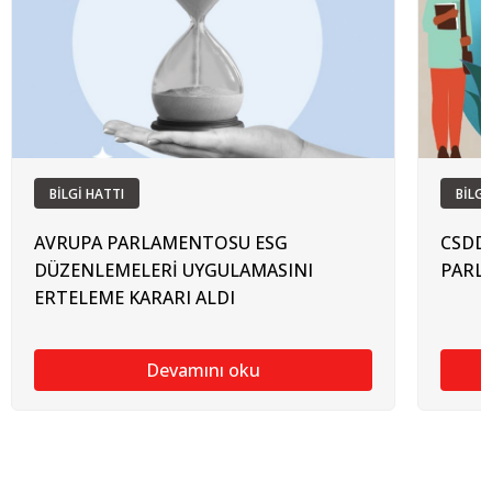
BİLGİ HATTI
BİLGİ
AVRUPA PARLAMENTOSU ESG
CSDD
DÜZENLEMELERİ UYGULAMASINI
PARL
ERTELEME KARARI ALDI
Devamını oku