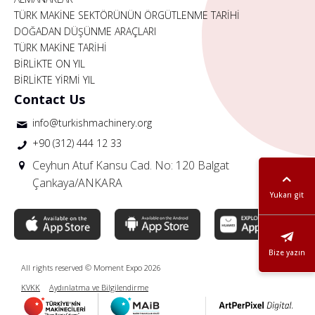
TÜRK MAKİNE SEKTÖRÜNÜN ÖRGÜTLENME TARİHİ
DOĞADAN DÜŞÜNME ARAÇLARI
TÜRK MAKİNE TARİHİ
BİRLİKTE ON YIL
BİRLİKTE YİRMİ YIL
Contact Us
info@turkishmachinery.org
+90 (312) 444 12 33
Ceyhun Atuf Kansu Cad. No: 120 Balgat
Çankaya/ANKARA
Yukarı git
Bize yazın
All rights reserved © Moment Expo 2026
KVKK
Aydınlatma ve Bilgilendirme