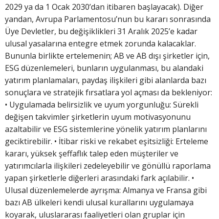
2029 ya da 1 Ocak 2030’dan itibaren başlayacak). Diğer
yandan, Avrupa Parlamentosu’nun bu kararı sonrasında
Üye Devletler, bu değişiklikleri 31 Aralık 2025’e kadar
ulusal yasalarına entegre etmek zorunda kalacaklar.
Bununla birlikte ertelemenin; AB ve AB dışı şirketler için,
ESG düzenlemeleri, bunların uygulanması, bu alandaki
yatırım planlamaları, paydaş ilişkileri gibi alanlarda bazı
sonuçlara ve stratejik fırsatlara yol açması da bekleniyor:
• Uygulamada belirsizlik ve uyum yorgunluğu: Sürekli
değişen takvimler şirketlerin uyum motivasyonunu
azaltabilir ve ESG sistemlerine yönelik yatırım planlarını
geciktirebilir. • İtibar riski ve rekabet eşitsizliği: Erteleme
kararı, yüksek şeffaflık talep eden müşteriler ve
yatırımcılarla ilişkileri zedeleyebilir ve gönüllü raporlama
yapan şirketlerle diğerleri arasındaki fark açılabilir. •
Ulusal düzenlemelerde ayrışma: Almanya ve Fransa gibi
bazı AB ülkeleri kendi ulusal kurallarını uygulamaya
koyarak, uluslararası faaliyetleri olan gruplar için