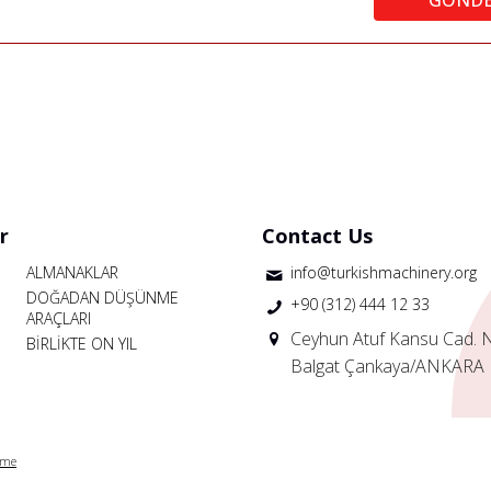
r
Contact Us
ALMANAKLAR
info@turkishmachinery.org
DOĞADAN DÜŞÜNME
+90 (312) 444 12 33
ARAÇLARI
Ceyhun Atuf Kansu Cad. 
BİRLİKTE ON YIL
Balgat Çankaya/ANKARA
rme