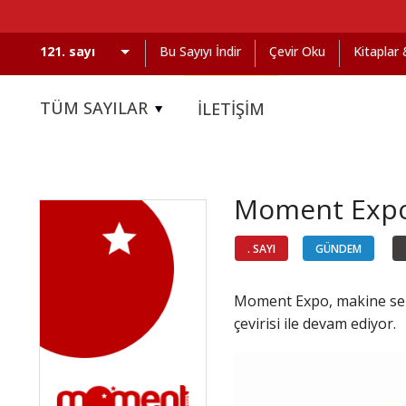
Bu Sayıyı İndir
Çevir Oku
Kitaplar
TÜM SAYILAR
İLETİŞİM
Moment Expo 
. SAYI
GÜNDEM
Moment Expo, makine sekt
çevirisi ile devam ediyor.