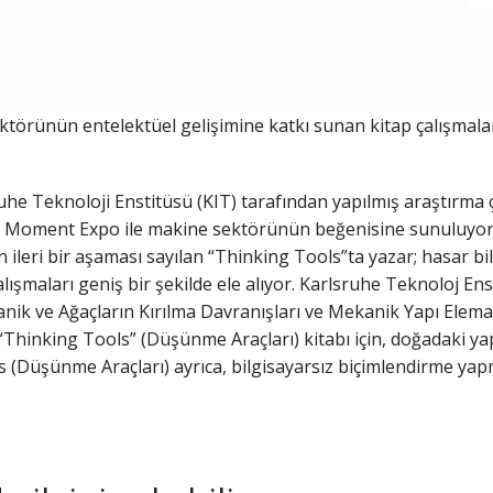
örünün entelektüel gelişimine katkı sunan kitap çalışmal
uhe Teknoloji Enstitüsü (KIT) tarafından yapılmış araştırma 
ı Moment Expo ile makine sektörünün beğenisine sunuluyor.
n ileri bir aşaması sayılan “Thinking Tools”ta yazar; hasar 
çalışmaları geniş bir şekilde ele alıyor. Karlsruhe Teknoloj 
ik ve Ağaçların Kırılma Davranışları ve Mekanik Yapı Elemanl
Thinking Tools” (Düşünme Araçları) kitabı için, doğadaki yapı
s (Düşünme Araçları) ayrıca, bilgisayarsız biçimlendirme yapmak