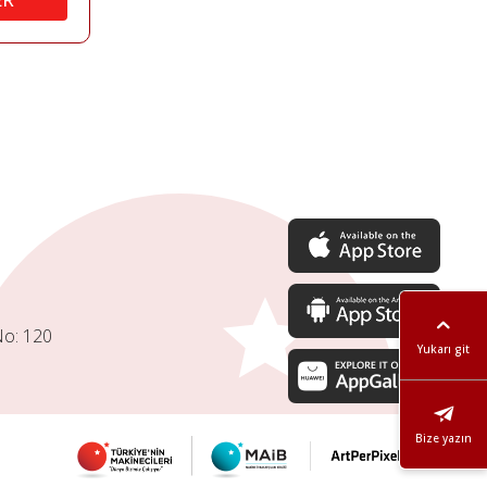
No: 120
Yukarı git
Bize yazın