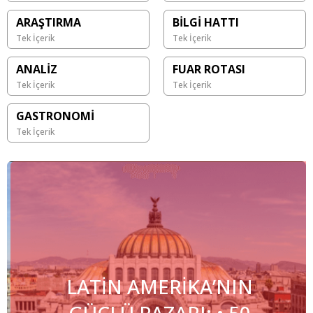
ARAŞTIRMA
BİLGİ HATTI
Tek İçerik
Tek İçerik
ANALİZ
FUAR ROTASI
Tek İçerik
Tek İçerik
GASTRONOMİ
Tek İçerik
LATİN AMERİKA’NIN
GÜÇLÜ PAZARI: • 50