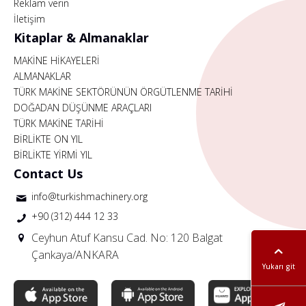
Reklam verin
İletişim
Kitaplar & Almanaklar
MAKİNE HİKAYELERİ
ALMANAKLAR
TÜRK MAKİNE SEKTÖRÜNÜN ÖRGÜTLENME TARİHİ
DOĞADAN DÜŞÜNME ARAÇLARI
TÜRK MAKİNE TARİHİ
BİRLİKTE ON YIL
BİRLİKTE YİRMİ YIL
Contact Us
info@turkishmachinery.org
+90 (312) 444 12 33
Ceyhun Atuf Kansu Cad. No: 120 Balgat
Çankaya/ANKARA
Yukarı git