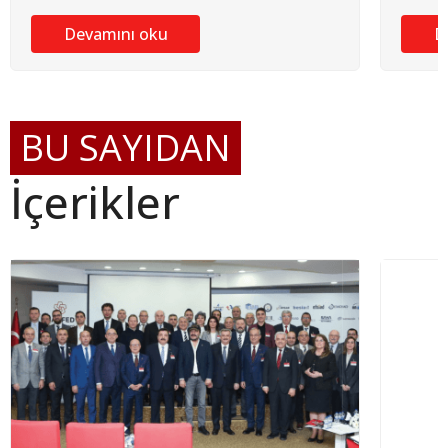
Devamını oku
D
BU SAYIDAN
İçerikler