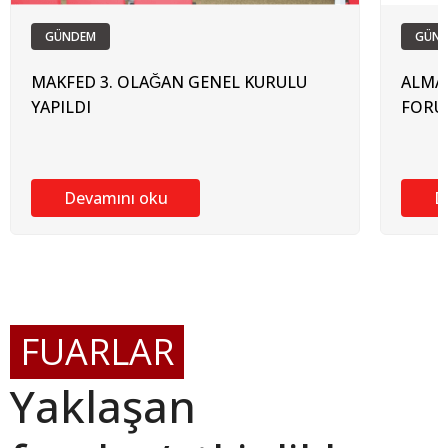
GÜNDEM
GÜN
MAKFED 3. OLAĞAN GENEL KURULU
ALMAN-
YAPILDI
FORUMU
Devamını oku
D
FUARLAR
Yaklaşan