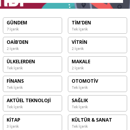
GÜNDEM
TİM'DEN
7 İçerik
Tek İçerik
OAİB'DEN
VİTRİN
2 İçerik
2 İçerik
ÜLKELERDEN
MAKALE
Tek İçerik
2 İçerik
FİNANS
OTOMOTİV
Tek İçerik
Tek İçerik
AKTÜEL TEKNOLOJİ
SAĞLIK
Tek İçerik
Tek İçerik
KİTAP
KÜLTÜR & SANAT
3 İçerik
Tek İçerik